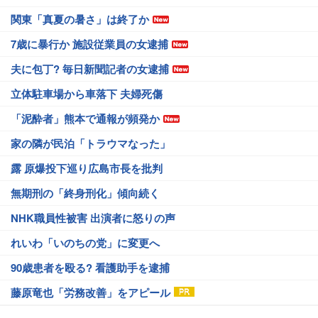
関東「真夏の暑さ」は終了か
7歳に暴行か 施設従業員の女逮捕
夫に包丁? 毎日新聞記者の女逮捕
立体駐車場から車落下 夫婦死傷
「泥酔者」熊本で通報が頻発か
家の隣が民泊「トラウマなった」
露 原爆投下巡り広島市長を批判
無期刑の「終身刑化」傾向続く
NHK職員性被害 出演者に怒りの声
れいわ「いのちの党」に変更へ
90歳患者を殴る? 看護助手を逮捕
藤原竜也「労務改善」をアピール