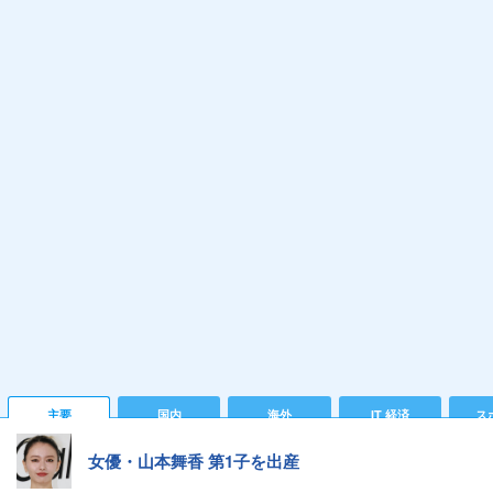
主要
国内
海外
IT 経済
ス
女優・山本舞香 第1子を出産