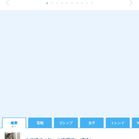
健康
芸能
ゴシップ
女子
トレンド
Y