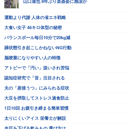
山口達也 8年ぶり楽器姿に感涙か
運動より代謝 人体の省エネ戦略
大食い女子 46キロ体型の秘密
バランスボール毎日10分で20kg減
躁状態引き起こしかねないNG行動
脳梗塞になりやすい人の特徴
アトピーで「汚い」扱いされ苦悩
認知症研究で「音」注目される
夫の「産後うつ」にみられる症状
大豆を摂取してストレス過食防止
1日10回 お腹引き締まる簡単習慣
太りにくいアイス 栄養士が解説
血圧を下げる飲みもの 選び方は