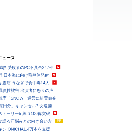
ニュース
試験 受験者のPC不具合247件
鮮 日本海に向け飛翔体発射
キ露店 うなぎで食中毒14人
K職員性被害 出演者に怒りの声
者庁「SNOW」運営に措置命令
3億円分」キャンセル? 女逮捕
ストーリー5 興収100億突破
が語る汗悩みとの向き合い方
ン ONICHA1.4万本を支援