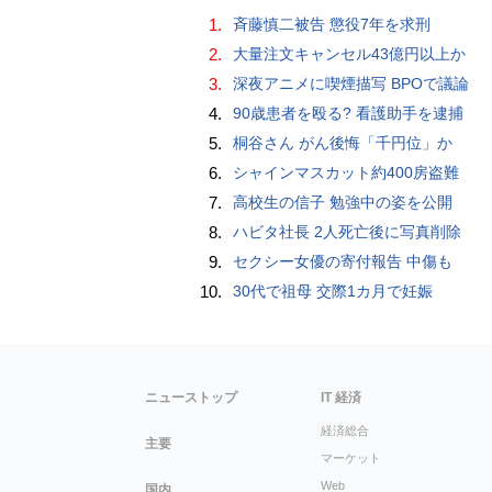
1.
斉藤慎二被告 懲役7年を求刑
2.
大量注文キャンセル43億円以上か
3.
深夜アニメに喫煙描写 BPOで議論
4.
90歳患者を殴る? 看護助手を逮捕
5.
桐谷さん がん後悔「千円位」か
6.
シャインマスカット約400房盗難
7.
高校生の信子 勉強中の姿を公開
8.
ハビタ社長 2人死亡後に写真削除
9.
セクシー女優の寄付報告 中傷も
10.
30代で祖母 交際1カ月で妊娠
ニューストップ
IT 経済
経済総合
主要
マーケット
Web
国内