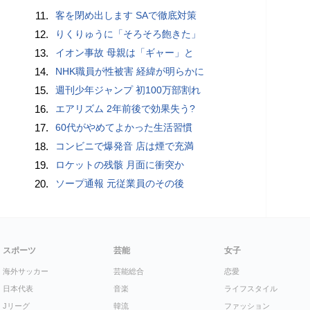
11.
客を閉め出します SAで徹底対策
12.
りくりゅうに「そろそろ飽きた」
13.
イオン事故 母親は「ギャー」と
14.
NHK職員が性被害 経緯が明らかに
15.
週刊少年ジャンプ 初100万部割れ
16.
エアリズム 2年前後で効果失う?
17.
60代がやめてよかった生活習慣
18.
コンビニで爆発音 店は煙で充満
19.
ロケットの残骸 月面に衝突か
20.
ソープ通報 元従業員のその後
スポーツ
芸能
女子
海外サッカー
芸能総合
恋愛
日本代表
音楽
ライフスタイル
Jリーグ
韓流
ファッション