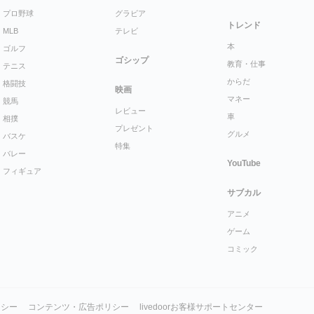
プロ野球
グラビア
トレンド
MLB
テレビ
本
ゴルフ
ゴシップ
教育・仕事
テニス
からだ
格闘技
映画
マネー
競馬
レビュー
車
相撲
プレゼント
グルメ
バスケ
特集
バレー
YouTube
フィギュア
サブカル
アニメ
ゲーム
コミック
リシー
コンテンツ・広告ポリシー
livedoorお客様サポートセンター