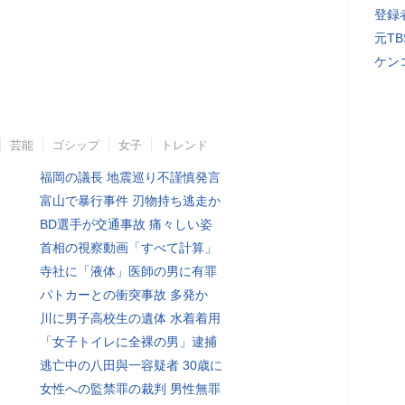
登録者
元T
ケン
芸能
ゴシップ
女子
トレンド
福岡の議長 地震巡り不謹慎発言
富山で暴行事件 刃物持ち逃走か
BD選手が交通事故 痛々しい姿
首相の視察動画「すべて計算」
寺社に「液体」医師の男に有罪
パトカーとの衝突事故 多発か
川に男子高校生の遺体 水着着用
「女子トイレに全裸の男」逮捕
逃亡中の八田與一容疑者 30歳に
女性への監禁罪の裁判 男性無罪