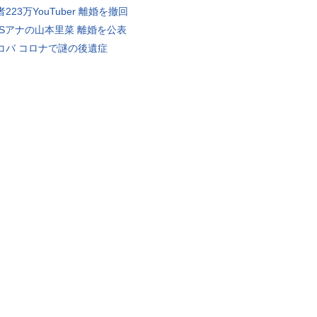
223万YouTuber 離婚を撤回
BSアナの山本里菜 離婚を公表
コバ コロナで謎の後遺症