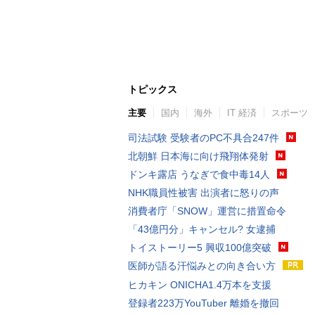
トピックス
主要
国内
海外
IT 経済
スポーツ
司法試験 受験者のPC不具合247件
北朝鮮 日本海に向け飛翔体発射
ドンキ露店 うなぎで食中毒14人
NHK職員性被害 出演者に怒りの声
消費者庁「SNOW」運営に措置命令
「43億円分」キャンセル? 女逮捕
トイストーリー5 興収100億突破
医師が語る汗悩みとの向き合い方
ヒカキン ONICHA1.4万本を支援
登録者223万YouTuber 離婚を撤回