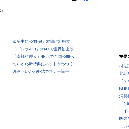
た。
係争中に公開強行 本編に釈明文
「ゴジラ-0.0」米NYで世界初上映
「南極料理人」4K化で全国公開へ
主要
ちいかわ新特典にネットざわつく
司法
映画ちいかわ発端でマナー論争
北朝
ドン
NH
消費
「4
トイ
医師
ヒカキ