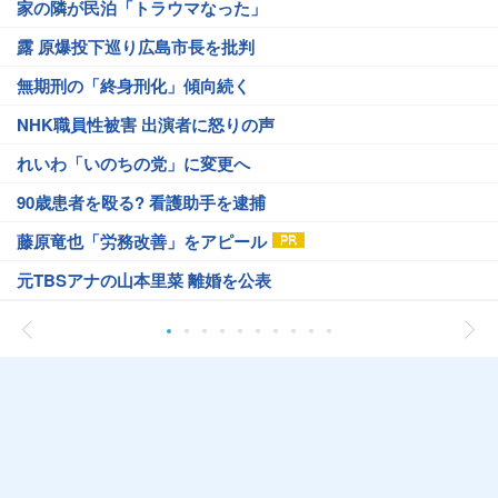
家の隣が民泊「トラウマなった」
露 原爆投下巡り広島市長を批判
無期刑の「終身刑化」傾向続く
NHK職員性被害 出演者に怒りの声
れいわ「いのちの党」に変更へ
90歳患者を殴る? 看護助手を逮捕
藤原竜也「労務改善」をアピール
元TBSアナの山本里菜 離婚を公表