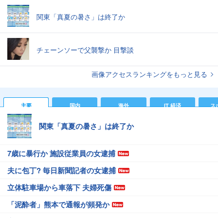
関東「真夏の暑さ」は終了か
チェーンソーで父襲撃か 目撃談
画像アクセスランキングをもっと見る
主要
国内
海外
IT 経済
ス
関東「真夏の暑さ」は終了か
7歳に暴行か 施設従業員の女逮捕
夫に包丁? 毎日新聞記者の女逮捕
立体駐車場から車落下 夫婦死傷
「泥酔者」熊本で通報が頻発か