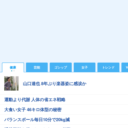
健康
芸能
ゴシップ
女子
トレンド
Y
山口達也 8年ぶり楽器姿に感涙か
運動より代謝 人体の省エネ戦略
大食い女子 46キロ体型の秘密
バランスボール毎日10分で20kg減