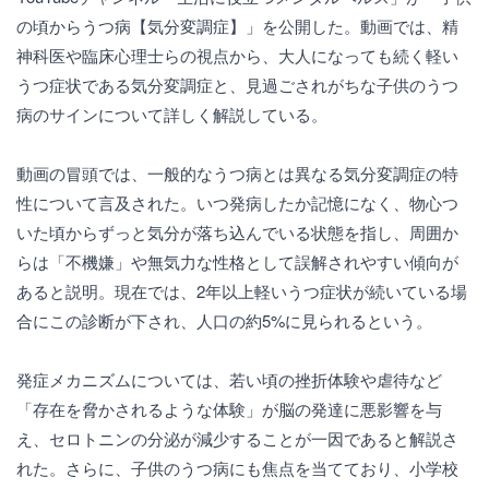
の頃からうつ病【気分変調症】」を公開した。動画では、精
神科医や臨床心理士らの視点から、大人になっても続く軽い
うつ症状である気分変調症と、見過ごされがちな子供のうつ
病のサインについて詳しく解説している。
動画の冒頭では、一般的なうつ病とは異なる気分変調症の特
性について言及された。いつ発病したか記憶になく、物心つ
いた頃からずっと気分が落ち込んでいる状態を指し、周囲か
らは「不機嫌」や無気力な性格として誤解されやすい傾向が
あると説明。現在では、2年以上軽いうつ症状が続いている場
合にこの診断が下され、人口の約5%に見られるという。
発症メカニズムについては、若い頃の挫折体験や虐待など
「存在を脅かされるような体験」が脳の発達に悪影響を与
え、セロトニンの分泌が減少することが一因であると解説さ
れた。さらに、子供のうつ病にも焦点を当てており、小学校