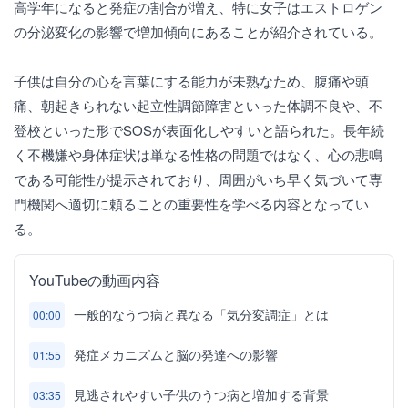
高学年になると発症の割合が増え、特に女子はエストロゲン
の分泌変化の影響で増加傾向にあることが紹介されている。
子供は自分の心を言葉にする能力が未熟なため、腹痛や頭
痛、朝起きられない起立性調節障害といった体調不良や、不
登校といった形でSOSが表面化しやすいと語られた。長年続
く不機嫌や身体症状は単なる性格の問題ではなく、心の悲鳴
である可能性が提示されており、周囲がいち早く気づいて専
門機関へ適切に頼ることの重要性を学べる内容となってい
る。
YouTubeの動画内容
一般的なうつ病と異なる「気分変調症」とは
00:00
発症メカニズムと脳の発達への影響
01:55
見逃されやすい子供のうつ病と増加する背景
03:35