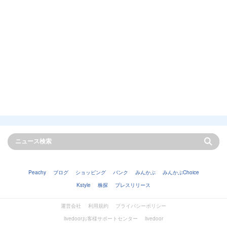
Peachy
ブログ
ショッピング
バンク
みんかぶ
みんかぶChoice
Kstyle
株探
プレスリリース
運営会社
利用規約
プライバシーポリシー
livedoorお客様サポートセンター
livedoor