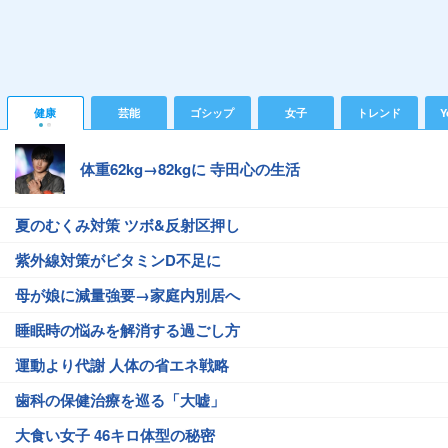
健康
芸能
ゴシップ
女子
トレンド
Y
体重62kg→82kgに 寺田心の生活
夏のむくみ対策 ツボ&反射区押し
紫外線対策がビタミンD不足に
母が娘に減量強要→家庭内別居へ
睡眠時の悩みを解消する過ごし方
運動より代謝 人体の省エネ戦略
歯科の保健治療を巡る「大嘘」
大食い女子 46キロ体型の秘密