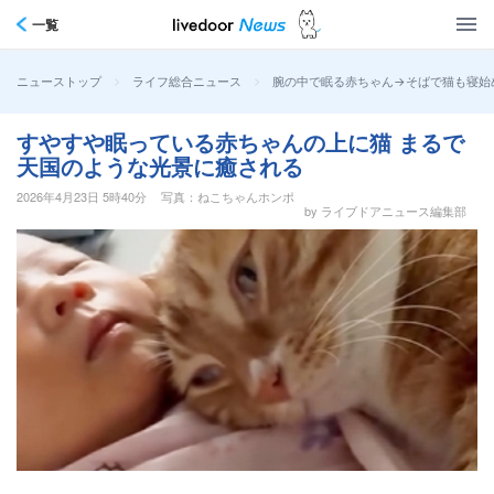
一覧
>
>
腕の中で眠る赤ちゃん→そばで猫も寝始
ニューストップ
ライフ総合ニュース
すやすや眠っている赤ちゃんの上に猫 まるで
天国のような光景に癒される
2026年4月23日 5時40分
写真：ねこちゃんホンポ
by ライブドアニュース編集部