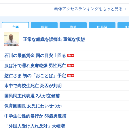
画像アクセスランキングをもっと見る
主要
国内
海外
IT 経済
ス
正常な組織を誤摘出 重篤な状態
石川の最低賃金 国の目安上回る
服は汗で濡れ皮膚乾燥 男性死亡
悠仁さま 初の「おことば」予定
水中で高校生死亡 死因が判明
国民民主代表選 2人が立候補
保育園園長 女児にわいせつか
中学生に性的暴行か 56歳男逮捕
「外国人受け入れ反対」大幅増