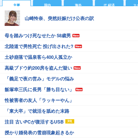
主要
国内
海外
IT 経済
ス
山崎怜奈、突然妊娠だけ公表の訳
母を踏みつけ死なせたか 58歳男
北陸道で男性死亡 投げ出された?
土砂崩落で温泉客ら400人孤立か
高級ブドウ約200房を盗んだ疑い
「義足で夜の営み」モデルの悩み
飯塚幸三氏に長男「勝ち目ない」
性被害者の友人「ラッキーやん」
「東大卒」で就活を舐めた末路
注目 古いPCが復活するUSB
授かり婚発表の雪崩現象起きるか