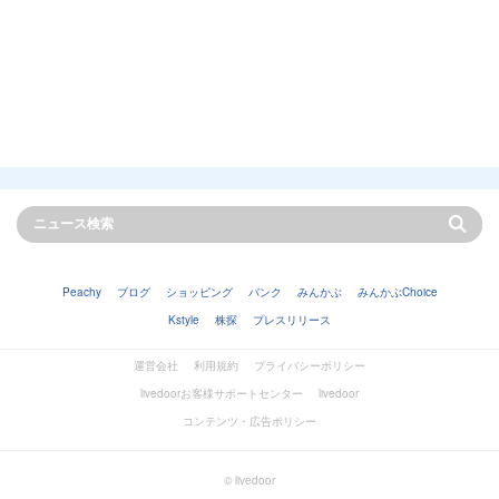
Peachy
ブログ
ショッピング
バンク
みんかぶ
みんかぶChoice
Kstyle
株探
プレスリリース
運営会社
利用規約
プライバシーポリシー
livedoorお客様サポートセンター
livedoor
コンテンツ・広告ポリシー
© livedoor