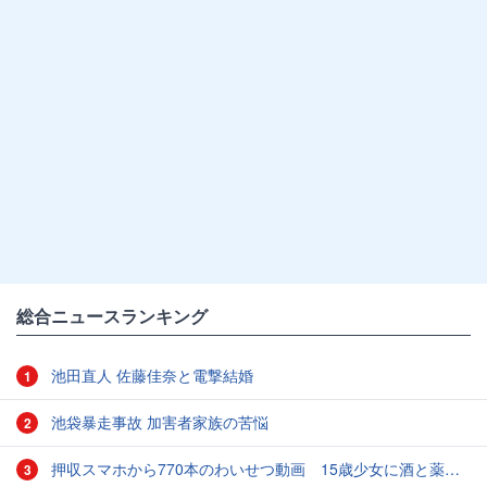
総合ニュースランキング
池田直人 佐藤佳奈と電撃結婚
1
池袋暴走事故 加害者家族の苦悩
2
押収スマホから770本のわいせつ動画 15歳少女に酒と薬飲ませ性的暴行か 54歳男を再逮捕 「薬もありますよ」とSNSで誘い出し
3