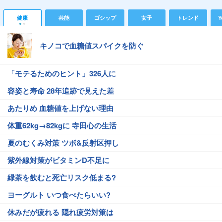
健康
芸能
ゴシップ
女子
トレンド
Y
キノコで血糖値スパイクを防ぐ
「モテるためのヒント」326人に
容姿と寿命 28年追跡で見えた差
あたりめ 血糖値を上げない理由
体重62kg→82kgに 寺田心の生活
夏のむくみ対策 ツボ&反射区押し
紫外線対策がビタミンD不足に
緑茶を飲むと死亡リスク低まる?
ヨーグルト いつ食べたらいい?
休みだが疲れる 隠れ疲労対策は