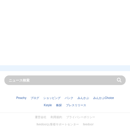
Peachy
ブログ
ショッピング
バンク
みんかぶ
みんかぶChoice
Kstyle
株探
プレスリリース
運営会社
利用規約
プライバシーポリシー
livedoorお客様サポートセンター
livedoor