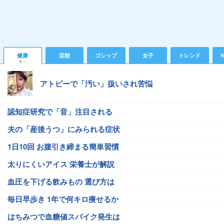
健康
芸能
ゴシップ
女子
トレンド
Y
アトピーで「汚い」扱いされ苦悩
認知症研究で「音」注目される
夫の「産後うつ」にみられる症状
1日10回 お腹引き締まる簡単習慣
太りにくいアイス 栄養士が解説
血圧を下げる飲みもの 選び方は
毎日早歩き 1年で何キロ痩せるか
はちみつで血糖値スパイク発生は