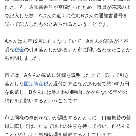
たところ、通知書番号が空欄だったため、職員が確認の上
で記入した際、Aさんの近くに住むBさんの通知書番号を
誤って記入したものとみられるということです。
Aさんは去年12月に亡くなっていて、Aさんの家族が「不
明な
税金
の引き落としがある」と市に問い合わせたことか
ら判明しました。
市では、Aさんの家族に経緯を説明した上で、誤って引き
落とした
固定資産税
と還付加算金などあわせて約160万円
を返還し、Bさんには地方税の時効にかからない5年分の
納付をお願いするということです。
市は同様の事例がないか調査するとともに、口座振替の登
録に際してはこれまで以上の注意を持って行い、再発する
ことがないよう事務処理を徹底するとしています。