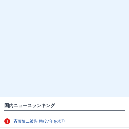
国内ニュースランキング
斉藤慎二被告 懲役7年を求刑
1