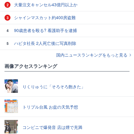
大量注文キャンセル43億円以上か
2
シャインマスカット約400房盗難
3
90歳患者を殴る? 看護助手を逮捕
4
ハビタ社長 2人死亡後に写真削除
5
国内ニュースランキングをもっと見る
画像アクセスランキング
りくりゅうに「そろそろ飽きた」
トリプル台風 お盆の天気予想
コンビニで爆発音 店は煙で充満