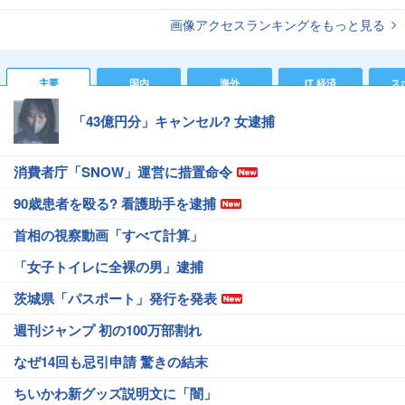
画像アクセスランキングをもっと見る
主要
国内
海外
IT 経済
ス
「43億円分」キャンセル? 女逮捕
消費者庁「SNOW」運営に措置命令
90歳患者を殴る? 看護助手を逮捕
首相の視察動画「すべて計算」
「女子トイレに全裸の男」逮捕
茨城県「パスポート」発行を発表
週刊ジャンプ 初の100万部割れ
なぜ14回も忌引申請 驚きの結末
ちいかわ新グッズ説明文に「闇」