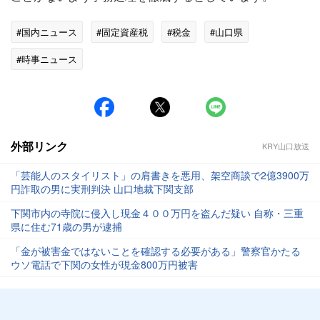
#国内ニュース
#固定資産税
#税金
#山口県
#時事ニュース
外部リンク
KRY山口放送
「芸能人のスタイリスト」の肩書きを悪用、架空商談で2億3900万
円詐取の男に実刑判決 山口地裁下関支部
下関市内の寺院に侵入し現金４００万円を盗んだ疑い 自称・三重
県に住む71歳の男が逮捕
「金が被害金ではないことを確認する必要がある」警察官かたる
ウソ電話で下関の女性が現金800万円被害