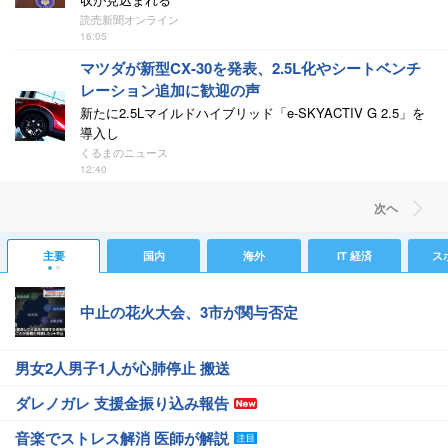
読売新聞オンライン
16:05
マツダが新型CX-30を発表、2.5L化やシートベンチ
レーション追加に歓迎の声
新たに2.5Lマイルドハイブリッド「e-SKYACTIV G 2.5」を
導入し
くるまのニュース
12:40
次ヘ
主要
国内
海外
IT 経済
ス
中止の花火大会、3市が関与否定
男女2人男子1人が心肺停止 搬送
ダレノガレ 支援金振り込み報告
音楽でストレス解消 医師が解説