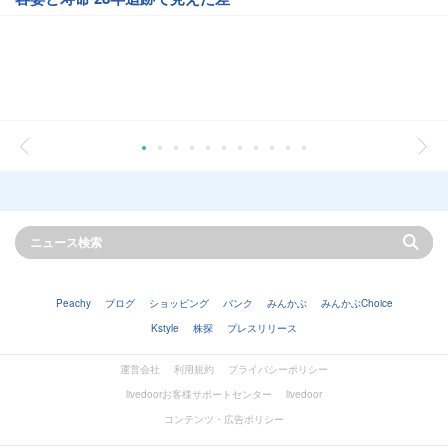
Peachy
ブログ
ショッピング
バンク
みんかぶ
みんかぶChoice
Kstyle
株探
プレスリリース
運営会社
利用規約
プライバシーポリシー
livedoorお客様サポートセンター
livedoor
コンテンツ・広告ポリシー