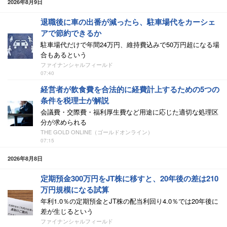
2026年8月9日
退職後に車の出番が減ったら、駐車場代をカーシェ
アで節約できるか
駐車場代だけで年間24万円、維持費込みで50万円超になる場
合もあるという
ファイナンシャルフィールド
07:40
経営者が飲食費を合法的に経費計上するための5つの
条件を税理士が解説
会議費・交際費・福利厚生費など用途に応じた適切な処理区
分が求められる
THE GOLD ONLINE（ゴールドオンライン）
07:15
2026年8月8日
定期預金300万円をJT株に移すと、20年後の差は210
万円規模になる試算
年利1.0％の定期預金とJT株の配当利回り4.0％では20年後に
差が生じるという
ファイナンシャルフィールド