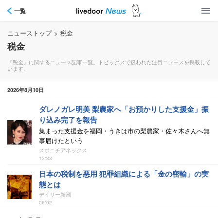
一覧
ニューストップ
>
税金
税金
『税金』に関するニュース記事一覧。トピックスで扱われた注目ニュースを掲載して
います。
2026年8月10日
ダレノガレ明美 梨農家へ「お預かりした支援金」振
り込み完了を報告
集まった支援金を福岡・うきは市の梨農家・佐々木さんへ無
事届けたという
スポニチアネックス
13:33
日本の税制を悪用 犯罪組織による「金の密輸」の実
態とは
デイリー新潮
06:02