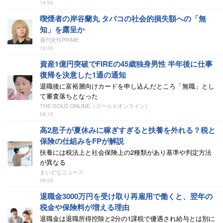
14:00
喫煙者の岸谷蘭丸 タバコの社会的損失額への「無
知」を露呈か
週刊女性PRIME
12:00
資産1億円突破でFIREの45歳独身男性 半年後に仕事
復帰を決意した1通の通知
退職後に富裕層向けカードを申し込んだところ「無職」とし
て審査落ちとなった
THE GOLD ONLINE（ゴールドオンライン）
08:15
高2息子が夏休みに稼ぎすぎると扶養を外れる？税と
保険の仕組みをFPが解説
扶養には税法上と社会保険上の2種類があり基準や判定方法
が異なる
まいどなニュース
08:00
退職金3000万円を受け取り再雇用で働くと、翌年の
税金や保険料が増える理由
退職金は退職所得控除と2分の1課税で優遇され給与とは別に