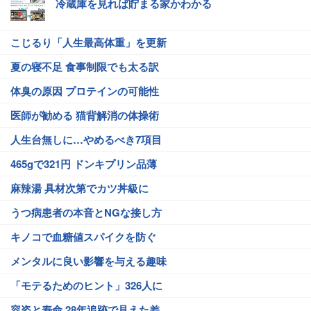
冷蔵庫を見れば貯まる家かわかる
こじるり「人生最高体重」を更新
夏の寝不足 食事制限でも太る訳
体臭の原因 プロテインの可能性
医師が勧める 猫背解消の体操術
人生台無しに…やめるべき7項目
465gで321円 ドンキプリン品薄
麻辣湯 具材次第でカツ丼級に
うつ病患者の本音とNGな接し方
キノコで血糖値スパイクを防ぐ
メンタルに良い影響を与える趣味
「モテるためのヒント」326人に
容姿と寿命 28年追跡で見えた差