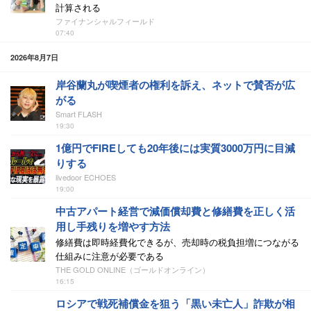
計算される
ファイナンシャルフィールド
07:40
2026年8月7日
岸谷蘭丸が喫煙者の権利を訴え、ネットで賛否が広
がる
Smart FLASH
19:30
1億円でFIREしても20年後には実質3000万円に目減
りする
livedoor ECHOES
19:00
中古アパート経営で減価償却費と修繕費を正しく活
用し手残りを増やす方法
修繕費は即時経費化できるが、売却時の税負担増につながる
仕組みに注意が必要である
THE GOLD ONLINE（ゴールドオンライン）
16:15
ロシアで戦死補償金を狙う「黒い未亡人」詐欺が相