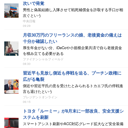
次いで発覚
男性と偽装結婚し入隊させて戦死補償金を詐取する手口が相
次ぐという
中央日報
09:29
月収30万円のフリーランスの娘、老後資金の備えは
十分か確認したい
厚生年金がない分、iDeCoや小規模企業共済で自ら老後資金
を積み立てる必要がある
ファイナンシャルフィールド
08:30
習近平も見放し側近も停戦を迫る、プーチン政権に
広がる亀裂
側近や習近平氏の意を受けたとみられるトカエフ氏の停戦進
言も退けたという
プレジデントオンライン
06:15
トヨタ「ルーミー」が8月末に一部改良、安全支援シ
ステムを刷新
スマートアシスト刷新やACC対応グレード拡大など安全装備