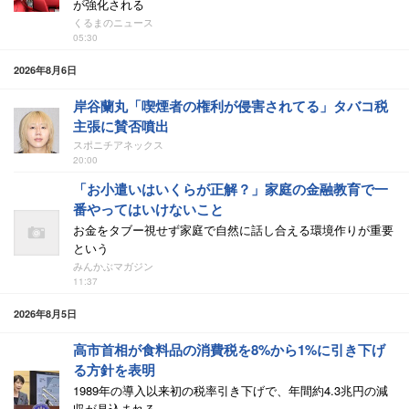
が強化される
くるまのニュース
05:30
2026年8月6日
岸谷蘭丸「喫煙者の権利が侵害されてる」タバコ税
主張に賛否噴出
スポニチアネックス
20:00
「お小遣いはいくらが正解？」家庭の金融教育で一
番やってはいけないこと
お金をタブー視せず家庭で自然に話し合える環境作りが重要
という
みんかぶマガジン
11:37
2026年8月5日
高市首相が食料品の消費税を8%から1%に引き下げ
る方針を表明
1989年の導入以来初の税率引き下げで、年間約4.3兆円の減
収が見込まれる