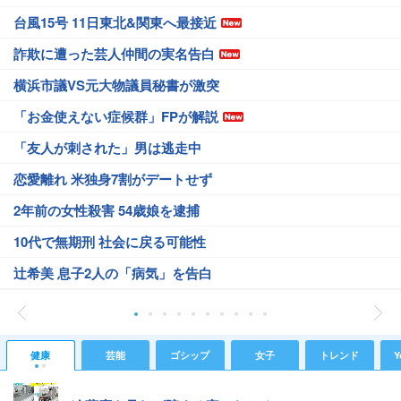
台風15号 11日東北&関東へ最接近
詐欺に遭った芸人仲間の実名告白
横浜市議VS元大物議員秘書が激突
「お金使えない症候群」FPが解説
「友人が刺された」男は逃走中
恋愛離れ 米独身7割がデートせず
2年前の女性殺害 54歳娘を逮捕
10代で無期刑 社会に戻る可能性
辻希美 息子2人の「病気」を告白
健康
芸能
ゴシップ
女子
トレンド
Y