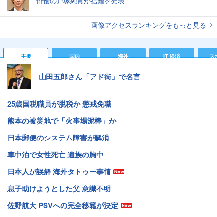
俳優の戸塚純貴が結婚を発表
画像アクセスランキングをもっと見る
主要
国内
海外
IT 経済
ス
山田五郎さん「アド街」で名言
25歳国税職員が脱税か 懲戒免職
熊本の被災地で「火事場泥棒」か
日本郵便のシステム障害が解消
車中泊で女性死亡 遺族の胸中
日本人が誤解 海外タトゥー事情
息子助けようとした父 意識不明
佐野航大 PSVへの完全移籍が決定