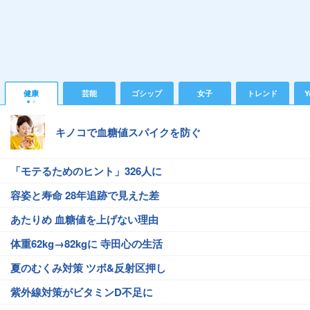
健康
芸能
ゴシップ
女子
トレンド
Y
キノコで血糖値スパイクを防ぐ
「モテるためのヒント」326人に
容姿と寿命 28年追跡で見えた差
あたりめ 血糖値を上げない理由
体重62kg→82kgに 寺田心の生活
夏のむくみ対策 ツボ&反射区押し
紫外線対策がビタミンD不足に