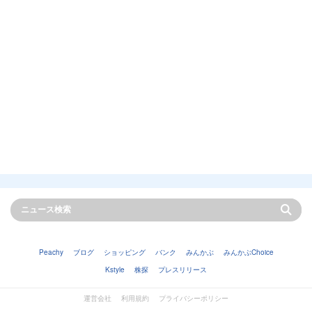
Peachy
ブログ
ショッピング
バンク
みんかぶ
みんかぶChoice
Kstyle
株探
プレスリリース
運営会社
利用規約
プライバシーポリシー