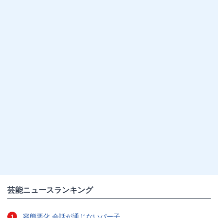
芸能ニュースランキング
容態悪化 会話が通じないパー子
1