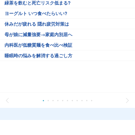
緑茶を飲むと死亡リスク低まる?
ヨーグルト いつ食べたらいい?
休みだが疲れる 隠れ疲労対策は
母が娘に減量強要→家庭内別居へ
内科医が低糖質麺を食べ比べ検証
睡眠時の悩みを解消する過ごし方