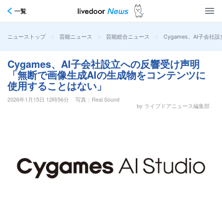
一覧
>
>
>
Cygames、AI子
ニューストップ
芸能ニュース
芸能総合ニュース
Cygames、AI子会社設立への反響受け声明
「無断で画像生成AIの生成物をコンテンツに
使用することはない」
2026年1月15日 12時56分
写真：Real Sound
by ライブドアニュース編集部