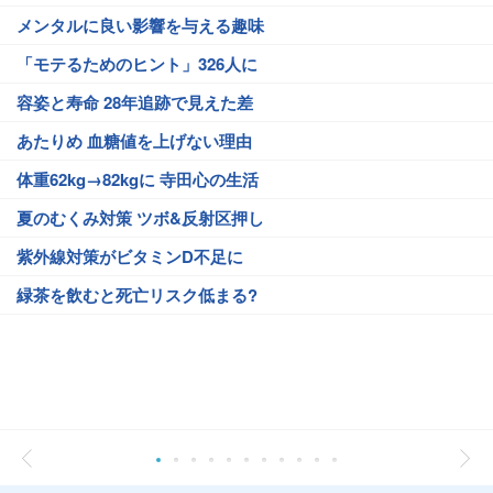
メンタルに良い影響を与える趣味
「モテるためのヒント」326人に
容姿と寿命 28年追跡で見えた差
あたりめ 血糖値を上げない理由
体重62kg→82kgに 寺田心の生活
夏のむくみ対策 ツボ&反射区押し
紫外線対策がビタミンD不足に
緑茶を飲むと死亡リスク低まる?