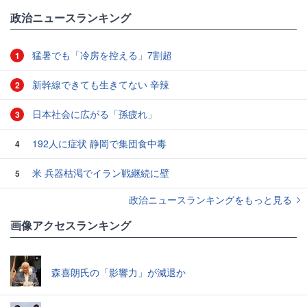
政治ニュースランキング
猛暑でも「冷房を控える」7割超
1
新幹線できても生きてない 辛辣
2
日本社会に広がる「孫疲れ」
3
192人に症状 静岡で集団食中毒
4
米 兵器枯渇でイラン戦継続に壁
5
政治ニュースランキングをもっと見る
画像アクセスランキング
森喜朗氏の「影響力」が減退か