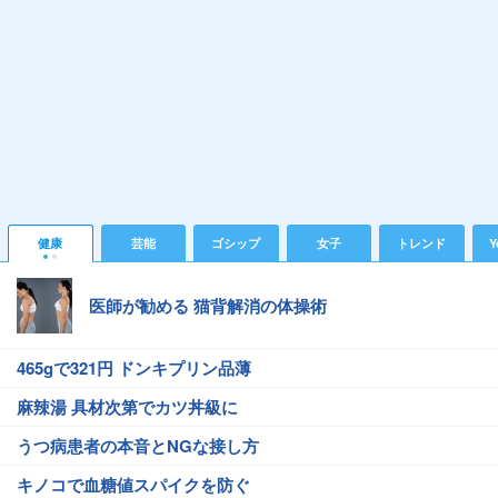
健康
芸能
ゴシップ
女子
トレンド
Y
医師が勧める 猫背解消の体操術
465gで321円 ドンキプリン品薄
麻辣湯 具材次第でカツ丼級に
うつ病患者の本音とNGな接し方
キノコで血糖値スパイクを防ぐ