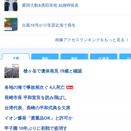
重岡大毅&濱田崇裕 結婚W発表
台風16号が小笠原近海で発生
画像アクセスランキングをもっと見る
主要
国内
海外
IT 経済
ス
槍ヶ岳で遺体発見 19歳と確認
各地の海で事故相次ぐ 4人死亡
長崎市長 平和宣言を読み飛ばし
台湾代表、長崎の平和式典を欠席
イオン爆発「貴重品OK」と許可か
甲子園 10年ぶりに初戦で姿消す