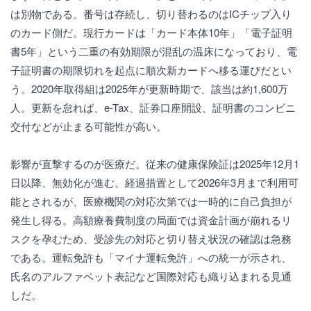
は別物である。番号は存続し、切り替わるのはICチップ入り
のカード側だ。現行カードは「カード本体10年」「電子証明
書5年」という二重の有効期限が混乱の温床になっており、電
子証明書の期限切れを起点に順次新カードへ移る運びだとい
う。2020年取得組は2025年が更新時期で、該当は約1,600万
人。更新を怠れば、e-Tax、証券口座開設、証明書のコンビニ
交付などが止まる可能性が高い。
影響が直撃するのが医療だ。従来の健康保険証は2025年12月1
日以降、無効化が進む。経過措置として2026年3月まで利用可
能とされるが、医療機関の対応次第では一時的に自己負担が
発生し得る。高額療養費制度の局面では資金計画が崩れるリ
スクを孕むため、受診先の対応と切り替え状況の確認は急務
である。運転免許も「マイナ運転免許」への統一が示され、
氏名のアルファベット表記など国際対応も織り込まれる見通
しだ。