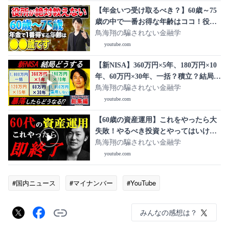
【年金いつ受け取るべき？】60歳～75
歳の中で一番お得な年齢はココ！役所
が教えない本当の話を紹介します！
鳥海翔の騙されない金融学
youtube.com
【新NISA】360万円×5年、180万円×10
年、60万円×30年、一括？積立？結局い
くら運用したらいい？
鳥海翔の騙されない金融学
youtube.com
【60歳の資産運用】これをやったら大
失敗！やるべき投資とやってはいけな
い投資について解説します
鳥海翔の騙されない金融学
youtube.com
#国内ニュース
#マイナンバー
#YouTube
みんなの感想は？