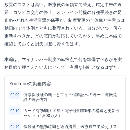
放置のコストは高い。医療費の全額立て替え、確定申告の遅
延、コンビニ交付の停止、オンライン前提の各種手続きの足
止め--どれも生活直撃の痛手だ。制度変更の全体像と注意点は
動画内で具体例とともに整理されている。自分がいつ・何を
更新すべきか、どの窓口が対応しているかを、早めに本編で
確認しておくと損失回避に資するはず。
本編は、マイナンバー制度の転換点で何を準備すべきかを実
務目線で押さえたい人にとって、有用な指針となるはずだ。
YouTubeの動画内容
健康保険証の廃止とマイナ保険証への統一／運転免
00:00
許の統合方針
カード有効期限10年・電子証明書5年の構造と更新ラ
02:10
ッシュ（1,600万人）
保険証の無効時期と経過措置、医療費立て替えリス
04:40