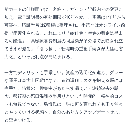
新カードの仕様面では、名称・デザイン・記載内容の変更に
加え、電子証明書の有効期限が10年へ統一、更新は1年前から
可能へ。暗証番号は2種類に整理され、手続きはオンライン前
提で簡素化される。これにより「給付金・年金の着金は早ま
る可能性」「高額療養費制度の限度額がその場で反映され立
て替えが減る」「引っ越し・転職時の重複手続きが大幅に省
力化」といった利点が見込まれる。
一方でデメリットも手厳しい。資産の透明化が進み、グレー
な運用は事実上困難になる。追徴課税リスクを抱える層には
痛手だ。情報の一極集中がもたらす漏えい・連鎖被害の懸
念、移行期の窓口混雑や手戻りといった時間的・精神的コス
トも無視できない。鳥海氏は「誰に何を言われても正々堂々
とやっていける状態へ、自分のあり方をアップデートせよ」
と突きつける。