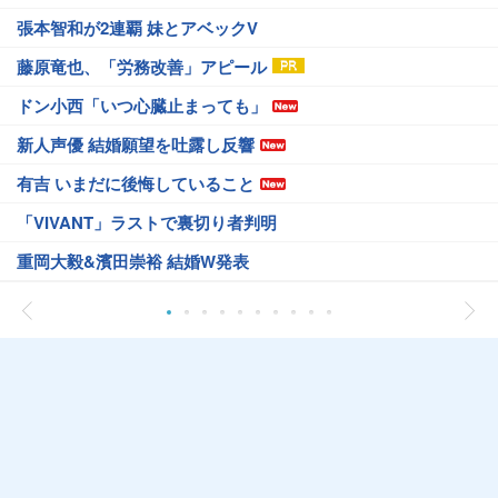
張本智和が2連覇 妹とアベックV
藤原竜也、「労務改善」アピール
ドン小西「いつ心臓止まっても」
新人声優 結婚願望を吐露し反響
有吉 いまだに後悔していること
「VIVANT」ラストで裏切り者判明
重岡大毅&濱田崇裕 結婚W発表