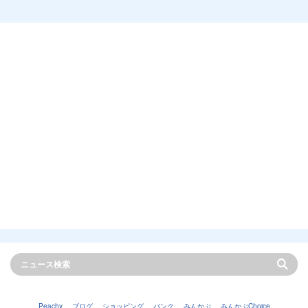
Peachy
ブログ
ショッピング
バンク
みんかぶ
みんかぶChoice