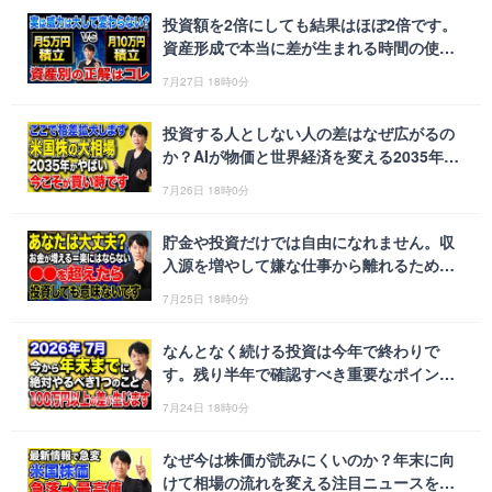
投資額を2倍にしても結果はほぼ2倍です。
資産形成で本当に差が生まれる時間の使い
方を徹底解説します！
7月27日 18時0分
投資する人としない人の差はなぜ広がるの
か？AIが物価と世界経済を変える2035年の
未来について解説します！
7月26日 18時0分
貯金や投資だけでは自由になれません。収
入源を増やして嫌な仕事から離れるための
考え方を徹底解説します！
7月25日 18時0分
なんとなく続ける投資は今年で終わりで
す。残り半年で確認すべき重要なポイント
を徹底解説します！
7月24日 18時0分
なぜ今は株価が読みにくいのか？年末に向
けて相場の流れを変える注目ニュースを整