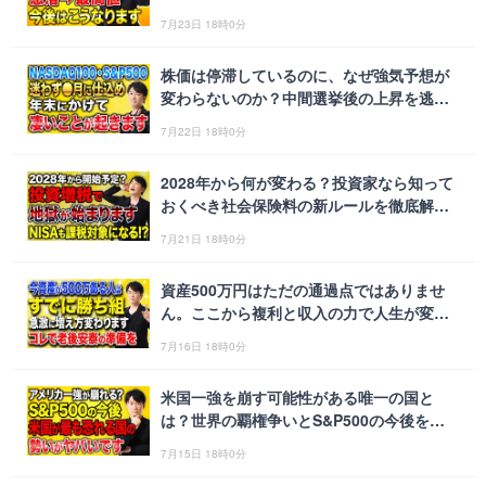
理します！
7月23日 18時0分
株価は停滞しているのに、なぜ強気予想が
変わらないのか？中間選挙後の上昇を逃さ
ない米国株の立ち回り方について解説！
7月22日 18時0分
2028年から何が変わる？投資家なら知って
おくべき社会保険料の新ルールを徹底解説
します！
7月21日 18時0分
資産500万円はただの通過点ではありませ
ん。ここから複利と収入の力で人生が変わ
り始める理由を解説！
7月16日 18時0分
米国一強を崩す可能性がある唯一の国と
は？世界の覇権争いとS&P500の今後を徹
底検証します！
7月15日 18時0分