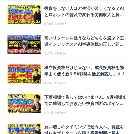
投資をしない人ほど生活が苦しくなる？AI
とロボットの普及で変わる労働収入と資産
形成の常識
8月8日 18時0分
高いリターンを狙うならどちらを選ぶ？王
道インデックスとAI半導体株の正しい組み
合わせを徹底解説！
8月7日 18時0分
積立投資枠だけじゃない。成長投資枠を効
率よく使う新NISA戦略を徹底解説します！
8月5日 18時0分
下落相場で焦ってはいけません。9月相場ま
でに確認しておきたい投資判断のポイント
を徹底解説します！
8月4日 18時0分
買い増しのタイミングで迷う人へ。資産を
減らさずリターンを狙う投資判断の基本戦