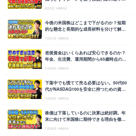
略を徹底解説します！
8月3日 18時0分
今後の米国株はどこまで下がるのか？短期
的な懸念と長期的な成長材料を分けて解説
します！
7月31日 18時0分
老後資金はいくらあれば安心できるのか？
年金、生活費、運用期間から65歳時点の必
要額を徹底解説！
7月30日 18時0分
下落中でも慌てて売る必要はない。50代60
代がNASDAQ100を安全に持つための資金
ルールを徹底解説します！
7月29日 18時0分
株価は下落しているのに決算は絶好調。年
末に向けて米国株に期待できる理由を徹底
解説します！
7月28日 18時0分