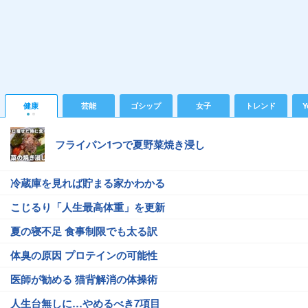
健康
芸能
ゴシップ
女子
トレンド
Y
フライパン1つで夏野菜焼き浸し
冷蔵庫を見れば貯まる家かわかる
こじるり「人生最高体重」を更新
夏の寝不足 食事制限でも太る訳
体臭の原因 プロテインの可能性
医師が勧める 猫背解消の体操術
人生台無しに…やめるべき7項目