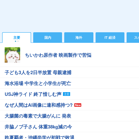
主要
国内
海外
IT 経済
ス
ちいかわ原作者 映画製作で苦悩
子ども3人を2日半放置 母親逮捕
海水浴場 中学生と小学生が死亡
USJ神ライド 終了惜しむ声
なぜ人間はAI画像に違和感持つ?
大腸菌の毒素で大腸がんに 発表
井脇ノブ子さん 体重38kg減の今
昨夏覇者・沖縄尚学が初戦で敗退