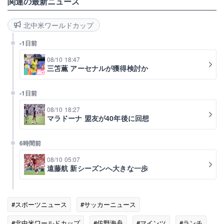
関連の最新ニュース
北中米ワールドカップ
-1日前
08/10 18:47
三笘薫 アーセナルが獲得検討か
-1日前
08/10 18:27
マラドーナ 盟友が40年後に回想
6時間前
08/10 05:07
遠藤航 新シーズンへ大きな一歩
#スポーツニュース
#サッカーニュース
#北中米ワールドカップ
#佐野海舟
#マインツ
#ランチ