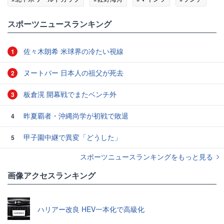
#モロッコ
#パン
スポーツニュースランキング
佐々木朗希 米球界の冷たい視線
1
ヌートバー 日本人の祖父が死去
2
板倉滉 開幕戦でまたベンチ外
3
昨夏覇者・沖縄尚学が初戦で敗退
4
甲子園中継で異変「どうした」
5
スポーツニュースランキングをもっと見る
画像アクセスランキング
ハリアー改良 HEV一本化で高級化