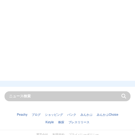
Peachy
ブログ
ショッピング
バンク
みんかぶ
みんかぶChoice
Kstyle
株探
プレスリリース
運営会社
利用規約
プライバシーポリシー