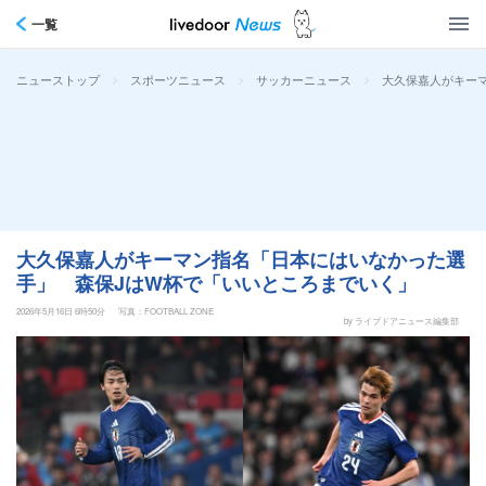
一覧
>
>
>
大久保嘉人がキー
ニューストップ
スポーツニュース
サッカーニュース
大久保嘉人がキーマン指名「日本にはいなかった選
手」 森保JはW杯で「いいところまでいく」
2026年5月16日 6時50分
写真：FOOTBALL ZONE
by ライブドアニュース編集部