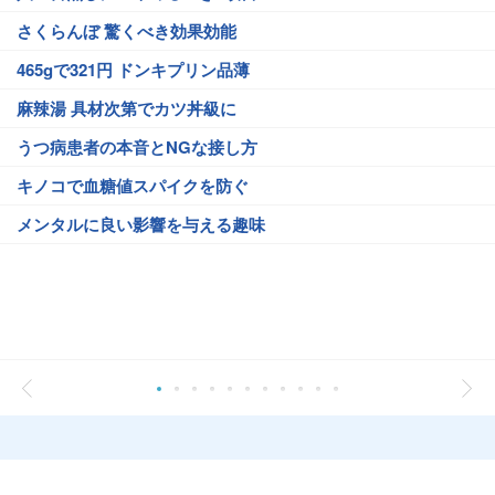
さくらんぼ 驚くべき効果効能
465gで321円 ドンキプリン品薄
麻辣湯 具材次第でカツ丼級に
うつ病患者の本音とNGな接し方
キノコで血糖値スパイクを防ぐ
メンタルに良い影響を与える趣味