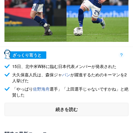
ざっくり言うと
15日、北中米W杯に臨む日本代表メンバーが発表された
大久保嘉人氏は、森保ジャ
パン
が躍進するためのキーマンを2
人挙げた
「やっぱり
佐野海舟
選手」「上田選手じゃないですかね」と絶
賛した
続きを読む