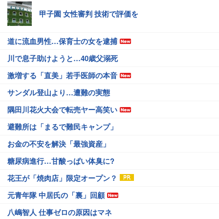
甲子園 女性審判 技術で評価を
道に流血男性…保育士の女を逮捕
川で息子助けようと…40歳父溺死
激増する「直美」若手医師の本音
サンダル登山より…遭難の実態
隅田川花火大会で転売ヤー高笑い
避難所は「まるで難民キャンプ」
お金の不安を解決「最強資産」
糖尿病進行…甘酸っぱい体臭に?
花王が「焼肉店」限定オープン？
元青年隊 中居氏の「裏」回顧
八嶋智人 仕事ゼロの原因はマネ