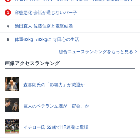
容態悪化 会話が通じないパー子
3
池田直人 佐藤佳奈と電撃結婚
4
体重62kg→82kgに 寺田心の生活
5
総合ニュースランキングをもっと見る
画像アクセスランキング
森喜朗氏の「影響力」が減退か
巨人のベテラン左腕が「密会」か
イチロー氏 52歳でHR連発に驚嘆