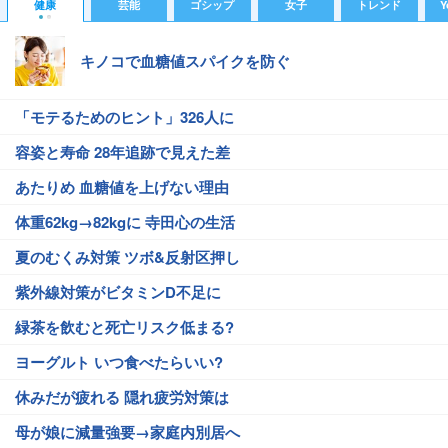
健康
芸能
ゴシップ
女子
トレンド
Y
キノコで血糖値スパイクを防ぐ
「モテるためのヒント」326人に
容姿と寿命 28年追跡で見えた差
あたりめ 血糖値を上げない理由
体重62kg→82kgに 寺田心の生活
夏のむくみ対策 ツボ&反射区押し
紫外線対策がビタミンD不足に
緑茶を飲むと死亡リスク低まる?
ヨーグルト いつ食べたらいい?
休みだが疲れる 隠れ疲労対策は
母が娘に減量強要→家庭内別居へ