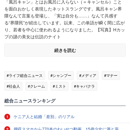
「風呂キャン」とはお風呂に入らない（＝キャンセル）こと
を面白おかしく表現したネットスラングです。風呂キャン界
隈なんて言葉も登場し、「実は自分も……」なんて共感す
る“界隈民”が続出しています。以来、この単語が瞬く間に広が
り、若者を中心に使われるようになりました。【写真】Hカッ
プの謎の美女は伝説のナイト
続きを読む
#ライフ総合ニュース
#シャンプー
#メディア
#マナー
#社会人
#クレーム
#ミスト
#キャバクラ
総合ニュースランキング
ケニア人と結婚「差別」のリアル
1
押収スマホから770本のわいせつ動画 15歳少女に酒と薬飲ませ性的暴行か 54歳男を再逮捕 「薬もありますよ」とSNSで誘い出し
2