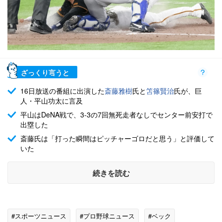
ざっくり言うと
16日放送の番組に出演した
斎藤雅樹
氏と
笘篠賢治
氏が、巨
人・平山功太に言及
平山はDeNA戦で、3-3の7回無死走者なしでセンター前安打で
出塁した
斎藤氏は「打った瞬間はピッチャーゴロだと思う」と評価して
いた
続きを読む
#スポーツニュース
#プロ野球ニュース
#ベック