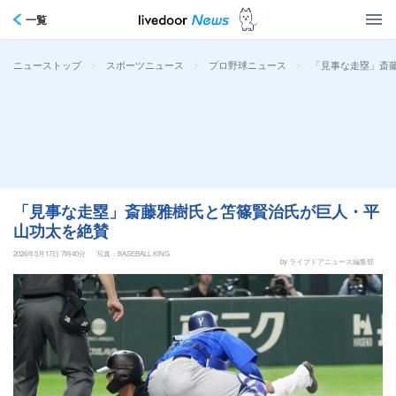
一覧
>
>
>
「見事な走塁」斎
ニューストップ
スポーツニュース
プロ野球ニュース
「見事な走塁」斎藤雅樹氏と笘篠賢治氏が巨人・平
山功太を絶賛
2026年5月17日 7時40分
写真：BASEBALL KING
by ライブドアニュース編集部