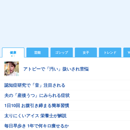
健康
芸能
ゴシップ
女子
トレンド
Y
アトピーで「汚い」扱いされ苦悩
認知症研究で「音」注目される
夫の「産後うつ」にみられる症状
1日10回 お腹引き締まる簡単習慣
太りにくいアイス 栄養士が解説
毎日早歩き 1年で何キロ痩せるか