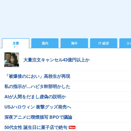
主要
国内
海外
IT 経済
ス
大量注文キャンセル43億円以上か
「被爆後のにおい」高校生が再現
私の指示が…ハビタ幹部明かした
AIが人間をだまし虚偽の説明か
USJハロウィン 衝撃グッズ発売へ
深夜アニメに喫煙描写 BPOで議論
50代女性 誕生日に菓子店で絶句