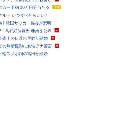
タカー予約 10万円分当たる
グルト いつ食べたらいい?
待? 韓国サッカー協会が釈明
P・蔦谷好位置氏 離婚を公表
で雀士の伊達朱里紗が結婚
での無断撮影に女性アナ苦言
五輪スノボ銅の冨田が結婚