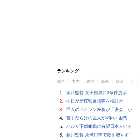
ランキング
総合
国内
政治
海外
経済
IT
1.
須江監督 女子部員に3条件提示
2.
中日が新庄監督招聘を検討か
3.
巨人のベテラン左腕が「密会」か
4.
若手だらけの巨人がV争い 困惑
5.
バルサ下部組織に有望日本人いる
6.
藤川監督 死球口撃で敵を増やす