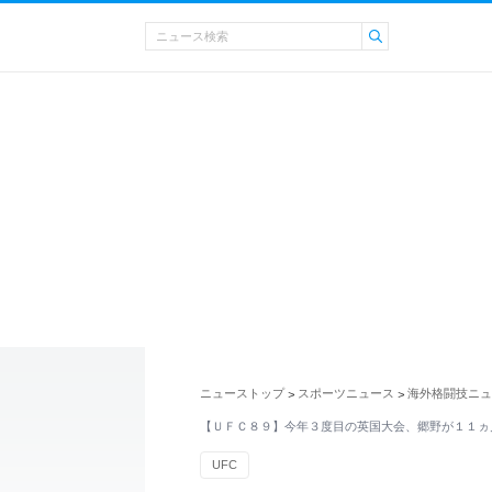
ニューストップ
スポーツニュース
海外格闘技ニュ
>
>
【ＵＦＣ８９】今年３度目の英国大会、郷野が１１ヵ
UFC