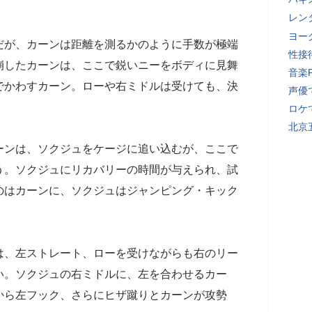
レン
ヨー
だが、カーンは距離を測るかのように手数が極端
性接
崩したカーンは、ここで鋭いニーをボディに見舞
音楽
でかわすカーン。ローや右ミドルは受けても、決
声優
ロケ
北京
ーンは、ソクジュをケージに追い込むが、ここで
う。ソクジュにリカバリーの時間が与えられ、試
のはカーンに、ソクジュはジャンピング・キック
は、左ストレート、ローを受けながらも右のリー
い。ソクジュの右ミドルに、左を合わせるカー
から左フック、さらにヒザ蹴りとカーンが攻勢