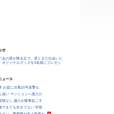
らせ
『あの星が降る丘で、君とまた出会いた
』オリジナルグッズを3名様にプレゼン
ニュース
本 お盆に台風15号直撃も
も追い マンションへ侵入か
資格なし 越人が惨事起こす
線できても生きてない 辛辣
スタン、警察隊が千人殺害か