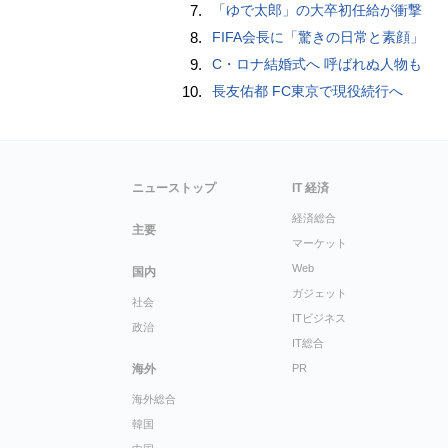
7.
「ゆで太郎」の大卒初任給が衝撃
8.
FIFA会長に「驚きの日常と素顔」
9.
C・ロナ結婚式へ 呼ばれぬ人物も
10.
長友佑都 FC東京で現役続行へ
ニューストップ
IT 経済
経済総合
主要
マーケット
Web
国内
ガジェット
社会
ITビジネス
政治
IT総合
海外
PR
海外総合
韓国