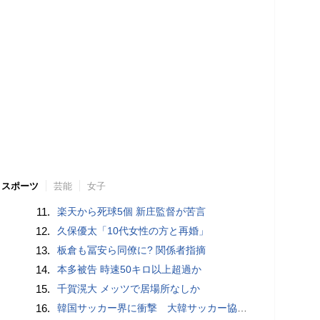
スポーツ
芸能
女子
11.
楽天から死球5個 新庄監督が苦言
12.
久保優太「10代女性の方と再婚」
13.
板倉も冨安ら同僚に? 関係者指摘
14.
本多被告 時速50キロ以上超過か
15.
千賀滉大 メッツで居場所なしか
16.
韓国サッカー界に衝撃 大韓サッカー協会に外国人審判への“性的接待”疑惑 韓国メディアが報道