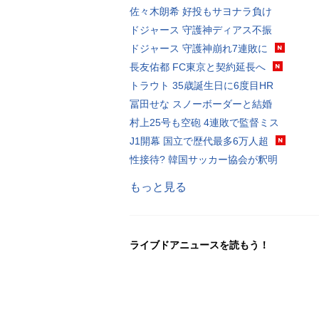
佐々木朗希 好投もサヨナラ負け
ドジャース 守護神ディアス不振
ドジャース 守護神崩れ7連敗に
長友佑都 FC東京と契約延長へ
トラウト 35歳誕生日に6度目HR
冨田せな スノーボーダーと結婚
村上25号も空砲 4連敗で監督ミス
J1開幕 国立で歴代最多6万人超
性接待? 韓国サッカー協会が釈明
もっと見る
ライブドアニュースを読もう！