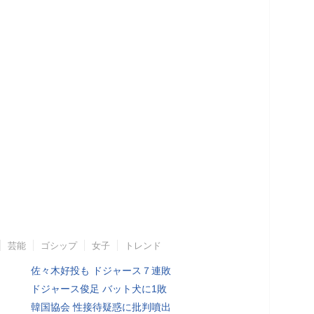
芸能
ゴシップ
女子
トレンド
佐々木好投も ドジャース７連敗
ドジャース俊足 バット犬に1敗
韓国協会 性接待疑惑に批判噴出