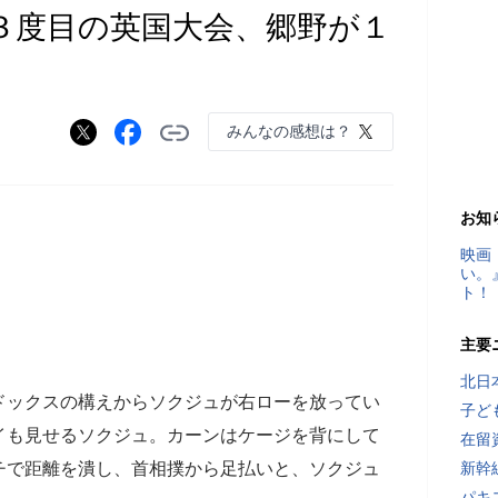
３度目の英国大会、郷野が１
みんなの感想は？
お知
映画
い。
ト！
主要
北日
ドックスの構えからソクジュが右ローを放ってい
子ど
イも見せるソクジュ。カーンはケージを背にして
在留
チで距離を潰し、首相撲から足払いと、ソクジュ
新幹
パキ