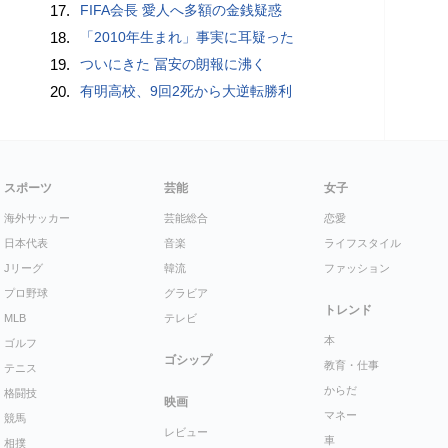
17.
FIFA会長 愛人へ多額の金銭疑惑
18.
「2010年生まれ」事実に耳疑った
19.
ついにきた 冨安の朗報に沸く
20.
有明高校、9回2死から大逆転勝利
スポーツ
芸能
女子
海外サッカー
芸能総合
恋愛
日本代表
音楽
ライフスタイル
Jリーグ
韓流
ファッション
プロ野球
グラビア
トレンド
MLB
テレビ
本
ゴルフ
ゴシップ
教育・仕事
テニス
からだ
格闘技
映画
マネー
競馬
レビュー
車
相撲