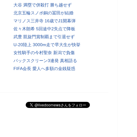
大谷 満塁で併殺打 勝ち越せず
北京五輪スノボ銅の冨田が結婚
マリノス三井寺 16歳でJ1開幕弾
佐々木朗希 5回途中2失点で降板
武豊 凱旋門賞制覇まで引退せず
U-20陸上 3000m走で早大生が快挙
女性騎手の今村聖奈 新潟で負傷
バックスクリーン3連発 真相語る
FIFA会長 愛人へ多額の金銭疑惑