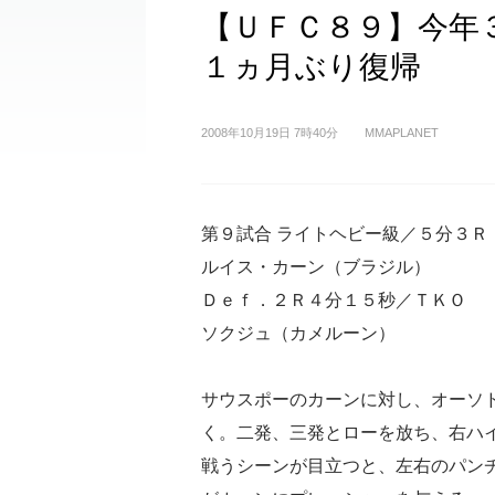
【ＵＦＣ８９】今年
１ヵ月ぶり復帰
2008年10月19日 7時40分
MMAPLANET
第９試合 ライトヘビー級／５分３Ｒ
ルイス・カーン（ブラジル）
Ｄｅｆ．２Ｒ４分１５秒／ＴＫＯ
ソクジュ（カメルーン）
サウスポーのカーンに対し、オーソ
く。二発、三発とローを放ち、右ハ
戦うシーンが目立つと、左右のパン