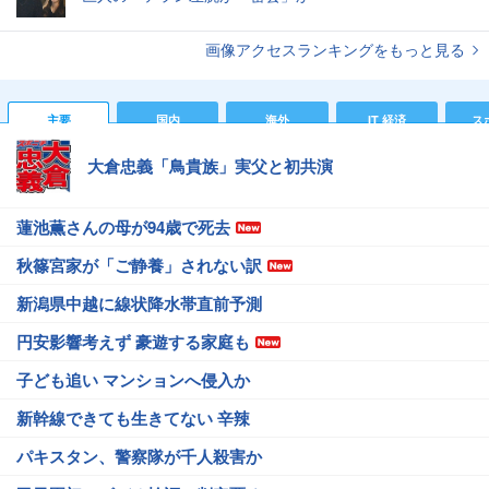
画像アクセスランキングをもっと見る
主要
国内
海外
IT 経済
ス
大倉忠義「鳥貴族」実父と初共演
蓮池薫さんの母が94歳で死去
秋篠宮家が「ご静養」されない訳
新潟県中越に線状降水帯直前予測
円安影響考えず 豪遊する家庭も
子ども追い マンションへ侵入か
新幹線できても生きてない 辛辣
パキスタン、警察隊が千人殺害か