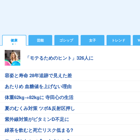
健康
芸能
ゴシップ
女子
トレンド
Y
「モテるためのヒント」326人に
容姿と寿命 28年追跡で見えた差
あたりめ 血糖値を上げない理由
体重62kg→82kgに 寺田心の生活
夏のむくみ対策 ツボ&反射区押し
紫外線対策がビタミンD不足に
緑茶を飲むと死亡リスク低まる?