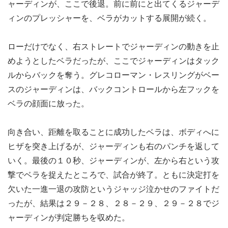
ャーディンが、ここで後退。前に前にと出てくるジャーデ
ィンのプレッシャーを、ベラがカットする展開が続く。
ローだけでなく、右ストレートでジャーディンの動きを止
めようとしたベラだったが、ここでジャーディンはタック
ルからバックを奪う。グレコローマン・レスリングがベー
スのジャーディンは、バックコントロールから左フックを
ベラの顔面に放った。
向き合い、距離を取ることに成功したベラは、ボディへに
ヒザを突き上げるが、ジャーディンも右のパンチを返して
いく。最後の１０秒、ジャーディンが、左から右という攻
撃でベラを捉えたところで、試合が終了。ともに決定打を
欠いた一進一退の攻防というジャッジ泣かせのファイトだ
ったが、結果は２９－２８、２８－２９、２９－２８でジ
ャーディンが判定勝ちを収めた。