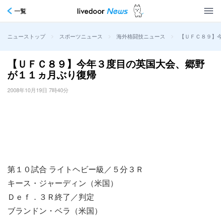
一覧
>
>
>
【ＵＦＣ８９】
ニューストップ
スポーツニュース
海外格闘技ニュース
【ＵＦＣ８９】今年３度目の英国大会、郷野
が１１ヵ月ぶり復帰
2008年10月19日 7時40分
第１０試合 ライトヘビー級／５分３Ｒ
キース・ジャーディン（米国）
Ｄｅｆ．３Ｒ終了／判定
ブランドン・ベラ（米国）