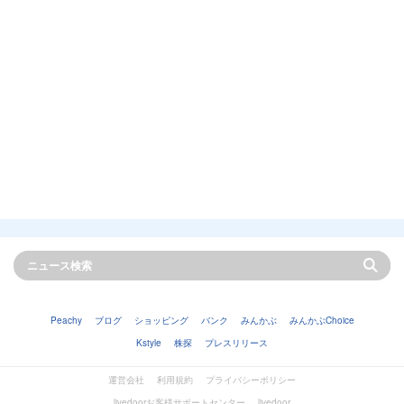
Peachy
ブログ
ショッピング
バンク
みんかぶ
みんかぶChoice
Kstyle
株探
プレスリリース
運営会社
利用規約
プライバシーポリシー
livedoorお客様サポートセンター
livedoor