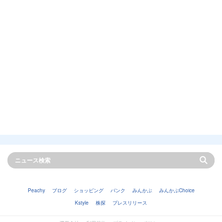
Peachy
ブログ
ショッピング
バンク
みんかぶ
みんかぶChoice
Kstyle
株探
プレスリリース