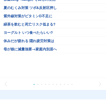
夏のむくみ対策 ツボ&反射区押し
紫外線対策がビタミンD不足に
緑茶を飲むと死亡リスク低まる?
ヨーグルト いつ食べたらいい?
休みだが疲れる 隠れ疲労対策は
母が娘に減量強要→家庭内別居へ