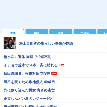
主要
国内
海外
IT 経済
ス
海上自衛隊の生々しい映像が物議
槍ヶ岳に遺体 周辺で19歳不明
イチョウ並木で54本一斉に枯れる
秋田県職員、報道対応で喫煙
風呂を覗くため敷地侵入 49歳男
列に割り込んだ男女 青ざめ逃亡
正直しんどい夏のレジャー1位
児ポ動画770本 酒飲ませ性加害か