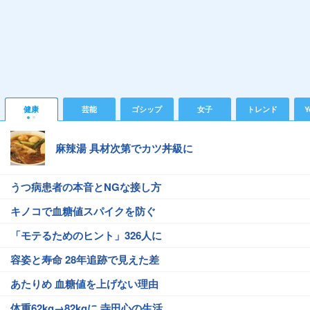
健康
芸能
ゴシップ
女子
トレンド
Y
麻辣湯 具材次第でカツ丼級に
うつ病患者の本音とNGな接し方
キノコで血糖値スパイクを防ぐ
「モテるためのヒント」326人に
容姿と寿命 28年追跡で見えた差
あたりめ 血糖値を上げない理由
体重62kg→82kgに 寺田心の生活