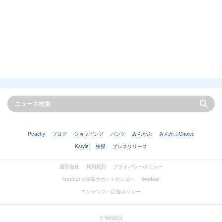
Peachy
ブログ
ショッピング
バンク
みんかぶ
みんかぶChoice
Kstyle
株探
プレスリリース
運営会社
利用規約
プライバシーポリシー
livedoorお客様サポートセンター
livedoor
コンテンツ・広告ポリシー
© livedoor