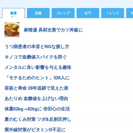
健康
芸能
ゴシップ
女子
トレンド
Y
麻辣湯 具材次第でカツ丼級に
うつ病患者の本音とNGな接し方
キノコで血糖値スパイクを防ぐ
メンタルに良い影響を与える趣味
「モテるためのヒント」326人に
容姿と寿命 28年追跡で見えた差
あたりめ 血糖値を上げない理由
体重62kg→82kgに 寺田心の生活
夏のむくみ対策 ツボ&反射区押し
紫外線対策がビタミンD不足に