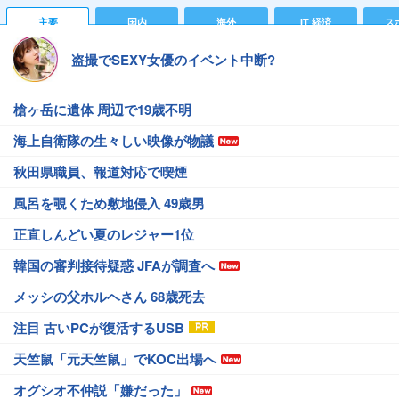
主要
国内
海外
IT 経済
ス
盗撮でSEXY女優のイベント中断?
槍ヶ岳に遺体 周辺で19歳不明
海上自衛隊の生々しい映像が物議
秋田県職員、報道対応で喫煙
風呂を覗くため敷地侵入 49歳男
正直しんどい夏のレジャー1位
韓国の審判接待疑惑 JFAが調査へ
メッシの父ホルヘさん 68歳死去
注目 古いPCが復活するUSB
天竺鼠「元天竺鼠」でKOC出場へ
オグシオ不仲説「嫌だった」