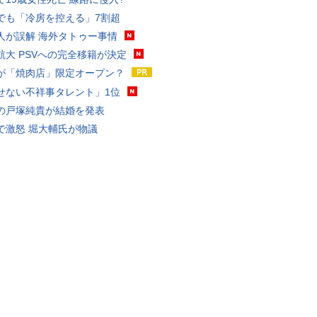
でも「冷房を控える」7割超
人が誤解 海外タトゥー事情
航大 PSVへの完全移籍が決定
が「焼肉店」限定オープン？
せない不祥事タレント」1位
の戸塚純貴が結婚を発表
で激怒 堀大輔氏が物議