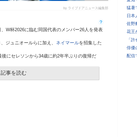
猛暑
by ライブドアニュース編集部
日本
佐野
、W杯2026に臨む同国代表のメンバー26人を発表
花王
「許
ロ、ジュニオールらに加え、
ネイマール
を招集した
俳優
月を最後にセレソンから34歳に約2年半ぶりの復帰だ
配信
記事を読む