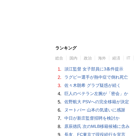
ランキング
総合
国内
政治
海外
経済
IT
1.
須江監督 女子部員に3条件提示
2.
ラグビー選手が熱中症で倒れ死亡
3.
佐々木朗希 グラブ疑惑が続く
4.
巨人のベテラン左腕が「密会」か
5.
佐野航大 PSVへの完全移籍が決定
6.
ヌートバー 山本の気遣いに感謝
7.
中日が新庄監督招聘を検討か
8.
原辰徳氏 次のMLB移籍候補に含み
9.
長友、FC東京で現役続行を宣言