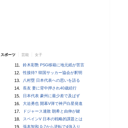
スポーツ
芸能
女子
11.
鈴木彩艶 PSG移籍に地元紙が苦言
12.
性接待? 韓国サッカー協会が釈明
13.
八村塁 日本代表への思いを語る
14.
長友 妻に背中押され40歳続行
15.
日本代表 豪州に最少差で及ばず
16.
大迫勇也 開幕V弾で神戸白星発進
17.
ドジャース連敗 朗希と由伸が鍵
18.
スペインV 日本の戦略的課題とは
19.
張本智和 0-7から逆転で4強入り