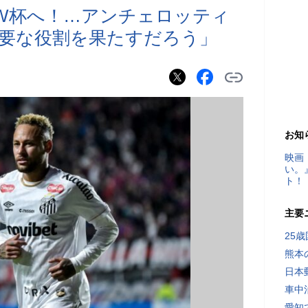
W杯へ！…アンチェロッティ
要な役割を果たすだろう」
お知
映画
い。
ト！
主要
25
熊本
日本
車中
愛知