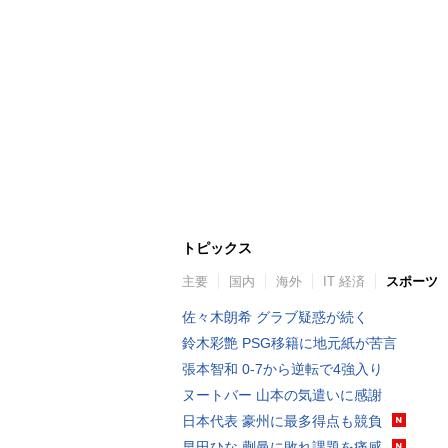
トピックス
主要
国内
海外
IT 経済
スポーツ
佐々木朗希 グラブ疑惑が続く
鈴木彩艶 PSG移籍に地元紙が苦言
張本智和 0-7から逆転で4強入り
ヌートバー 山本の気遣いに感謝
日本代表 豪州に最多得点も競負
早田ひな 蒯曼に敗れ課題を痛感