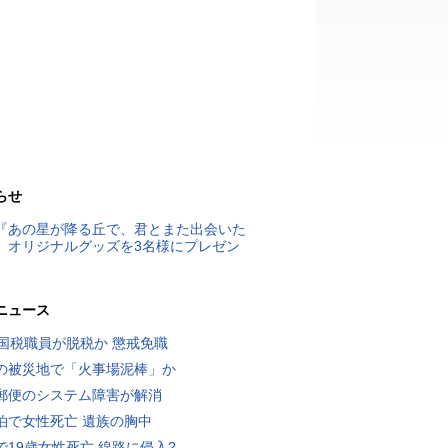
らせ
『あの星が降る丘で、君とまた出会いた
』オリジナルグッズを3名様にプレゼン
ニュース
歳国税職員が脱税か 懲戒免職
の被災地で「火事場泥棒」か
郵便のシステム障害が解消
泊で女性死亡 遺族の胸中
で19歳女性死亡 線路に侵入?