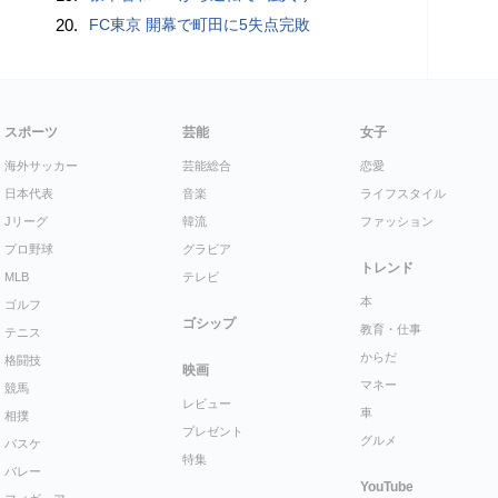
20.
FC東京 開幕で町田に5失点完敗
スポーツ
芸能
女子
海外サッカー
芸能総合
恋愛
日本代表
音楽
ライフスタイル
Jリーグ
韓流
ファッション
プロ野球
グラビア
トレンド
MLB
テレビ
本
ゴルフ
ゴシップ
教育・仕事
テニス
からだ
格闘技
映画
マネー
競馬
レビュー
車
相撲
プレゼント
グルメ
バスケ
特集
バレー
YouTube