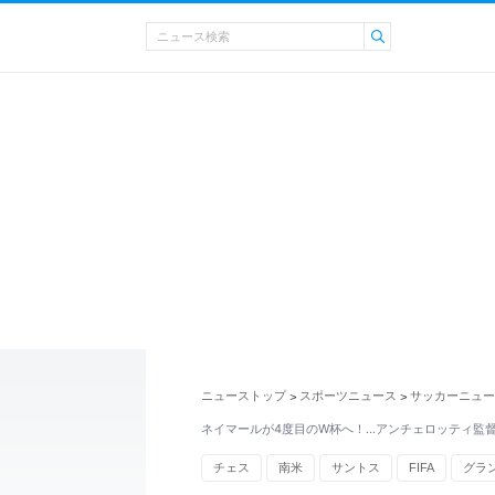
ニューストップ
スポーツニュース
サッカーニュー
>
>
ネイマールが4度目のW杯へ！…アンチェロッティ監
チェス
南米
サントス
FIFA
グラ
ワールドカップ