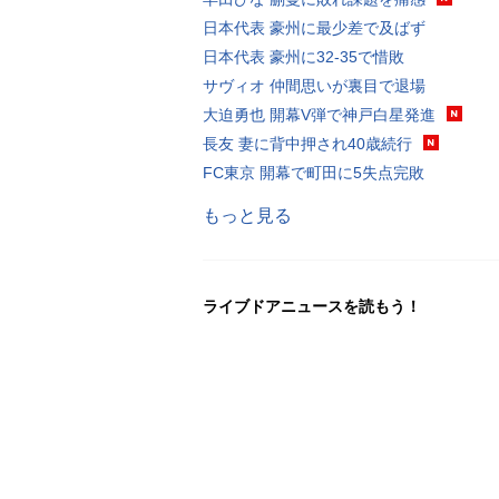
日本代表 豪州に最少差で及ばず
日本代表 豪州に32-35で惜敗
サヴィオ 仲間思いが裏目で退場
大迫勇也 開幕V弾で神戸白星発進
長友 妻に背中押され40歳続行
FC東京 開幕で町田に5失点完敗
もっと見る
ライブドアニュースを読もう！