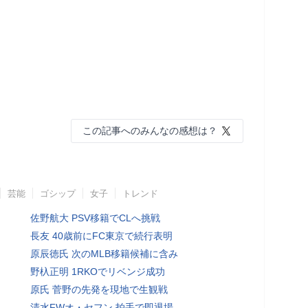
この記事へのみんなの感想は？
芸能
ゴシップ
女子
トレンド
佐野航大 PSV移籍でCLへ挑戦
長友 40歳前にFC東京で続行表明
原辰徳氏 次のMLB移籍候補に含み
野杁正明 1RKOでリベンジ成功
原氏 菅野の先発を現地で生観戦
清水FWオ・セフン 拍手で即退場