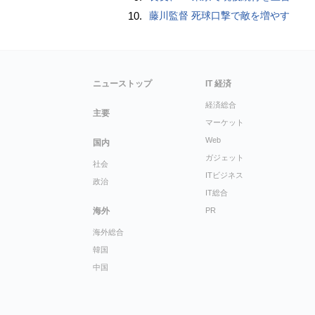
10.
藤川監督 死球口撃で敵を増やす
ニューストップ
IT 経済
経済総合
主要
マーケット
Web
国内
ガジェット
社会
ITビジネス
政治
IT総合
海外
PR
海外総合
韓国
中国