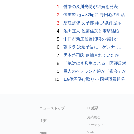
1.
俳優の及川光博が結婚を発表
2.
体重62kg→82kgに 寺田心の生活
3.
須江監督 女子部員に3条件提示
4.
池田直人 佐藤佳奈と電撃結婚
5.
中日が新庄監督招聘を検討か
6.
朝ドラ 次週予告に「ゲンナリ」
7.
黒木啓司氏 逮捕されていたか
8.
「絶対に奇形生まれる」医師反対
9.
巨人のベテラン左腕が「密会」か
10.
1.5億円受け取りか 国税職員処分
ニューストップ
IT 経済
経済総合
主要
マーケット
Web
国内