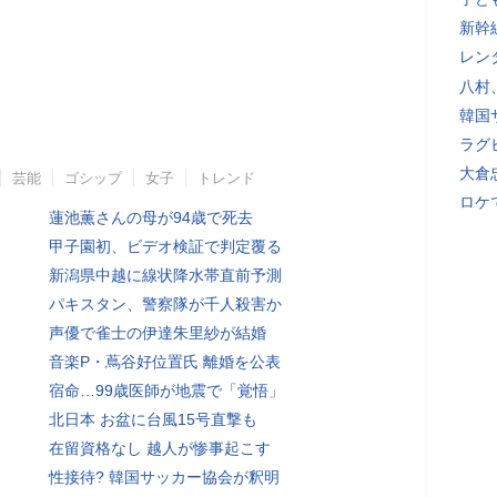
新幹
レン
八村
韓国
ラグ
大倉
芸能
ゴシップ
女子
トレンド
ロケ
蓮池薫さんの母が94歳で死去
甲子園初、ビデオ検証で判定覆る
新潟県中越に線状降水帯直前予測
パキスタン、警察隊が千人殺害か
声優で雀士の伊達朱里紗が結婚
音楽P・蔦谷好位置氏 離婚を公表
宿命…99歳医師が地震で「覚悟」
北日本 お盆に台風15号直撃も
在留資格なし 越人が惨事起こす
性接待? 韓国サッカー協会が釈明