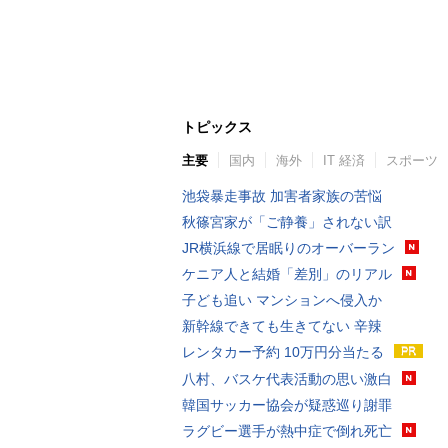
トピックス
主要
国内
海外
IT 経済
スポーツ
池袋暴走事故 加害者家族の苦悩
秋篠宮家が「ご静養」されない訳
JR横浜線で居眠りのオーバーラン
ケニア人と結婚「差別」のリアル
子ども追い マンションへ侵入か
新幹線できても生きてない 辛辣
レンタカー予約 10万円分当たる
八村、バスケ代表活動の思い激白
韓国サッカー協会が疑惑巡り謝罪
ラグビー選手が熱中症で倒れ死亡