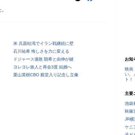
た。
米 兵器枯渇でイラン戦継続に壁
石川祐希 悔しさを力に変える
ドジャース連敗 朗希と由伸が鍵
お知
ヨレヨレ旅人と再会3度 結婚へ
映画
い。
栗山英樹CBO 殿堂入り記念し立像
ト！
主要
池袋
秋篠
JR
ケニ
子ど