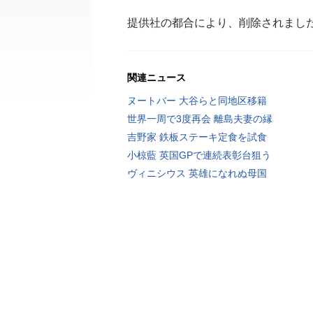
提供社の都合により、削除されまし
関連ニュース
ヌートバー 大谷らと同地区移籍
世界一周で3度再会 離島夫妻の縁
吉野家 鉄板ステーキ定食を試食
小椋藍 英国GPで連続表彰台狙う
ヴィニシウス 英雄になれぬ母国