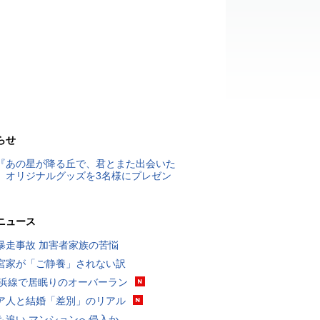
らせ
『あの星が降る丘で、君とまた出会いた
』オリジナルグッズを3名様にプレゼン
ニュース
暴走事故 加害者家族の苦悩
宮家が「ご静養」されない訳
横浜線で居眠りのオーバーラン
ア人と結婚「差別」のリアル
も追い マンションへ侵入か