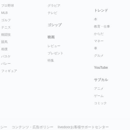
プロ野球
グラビア
トレンド
MLB
テレビ
本
ゴルフ
ゴシップ
教育・仕事
テニス
からだ
格闘技
映画
マネー
競馬
レビュー
車
相撲
プレゼント
グルメ
バスケ
特集
バレー
YouTube
フィギュア
サブカル
アニメ
ゲーム
コミック
リシー
コンテンツ・広告ポリシー
livedoorお客様サポートセンター