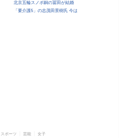
北京五輪スノボ銅の冨田が結婚
「要介護5」の志茂田景樹氏 今は
スポーツ
芸能
女子