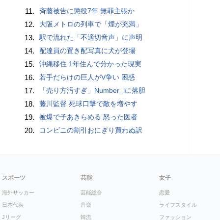
11.
斉藤被告に懲役7年 無罪主張か
12.
大阪メトロの列車で「煙が充満」
13.
駅で流れた「不適切音声」に声明
14.
配達員の置き配写真に犬が登場
15.
沖縄移住 1年住んで分かった現実
16.
若手だらけの巨人がV争い 困惑
17.
「売り方汚すぎ」Number_iに落胆
18.
藤川監督 死球口撃で敵を増やす
19.
被爆で子あきらめる 怒った医者
20.
コンビニの割引おにぎり買わぬ訳
スポーツ
芸能
女子
海外サッカー
芸能総合
恋愛
日本代表
音楽
ライフスタイル
Jリーグ
韓流
ファッション