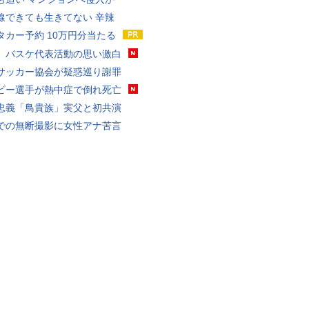
線できても生きてない 辛辣
タカー予約 10万円分当たる
、バスケ代表活動の思い激白
サッカー協会が疑惑巡り謝罪
ビー選手が熱中症で倒れ死亡
忠義「鳥貴族」実父と初共演
での無断撮影に女性アナ苦言