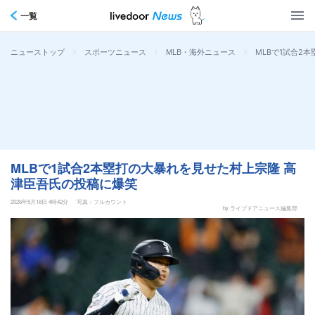
一覧
>
>
>
MLBで1試合2
ニューストップ
スポーツニュース
MLB・海外ニュース
MLBで1試合2本塁打の大暴れを見せた村上宗隆 高
津臣吾氏の投稿に爆笑
2026年5月18日 4時42分
写真：フルカウント
by ライブドアニュース編集部