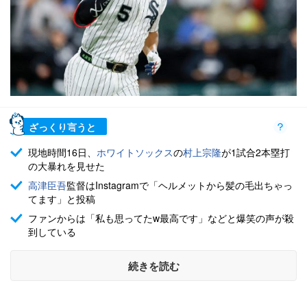
ざっくり言うと
現地時間16日、
ホワイトソックス
の
村上宗隆
が1試合2本塁打
の大暴れを見せた
高津臣吾
監督はInstagramで「ヘルメットから髪の毛出ちゃっ
てます」と投稿
ファンからは「私も思ってたw最高です」などと爆笑の声が殺
到している
続きを読む