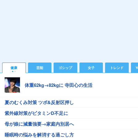
健康
芸能
ゴシップ
女子
トレンド
Y
体重62kg→82kgに 寺田心の生活
夏のむくみ対策 ツボ&反射区押し
紫外線対策がビタミンD不足に
母が娘に減量強要→家庭内別居へ
睡眠時の悩みを解消する過ごし方