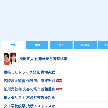
主要
国内
海外
IT 経済
ス
池田直人 佐藤佳奈と電撃結婚
脱輪したトラック発見 男性死亡
広陵高元監督 保護者に直接謝罪
細川元首相 文春で高市首相批判
銀メダリスト 本多灯被告を起訴
タイ学校銃撃 成績でストレスか