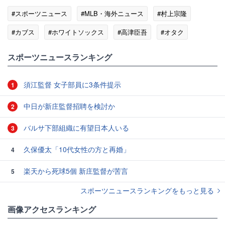
#スポーツニュース
#MLB・海外ニュース
#村上宗隆
#カブス
#ホワイトソックス
#高津臣吾
#オタク
#松井秀喜
スポーツニュースランキング
須江監督 女子部員に3条件提示
1
中日が新庄監督招聘を検討か
2
バルサ下部組織に有望日本人いる
3
久保優太「10代女性の方と再婚」
4
楽天から死球5個 新庄監督が苦言
5
スポーツニュースランキングをもっと見る
画像アクセスランキング