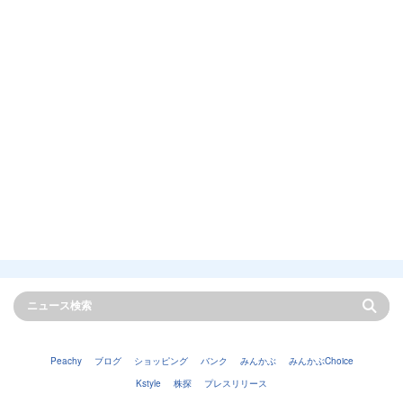
Peachy
ブログ
ショッピング
バンク
みんかぶ
みんかぶChoice
Kstyle
株探
プレスリリース