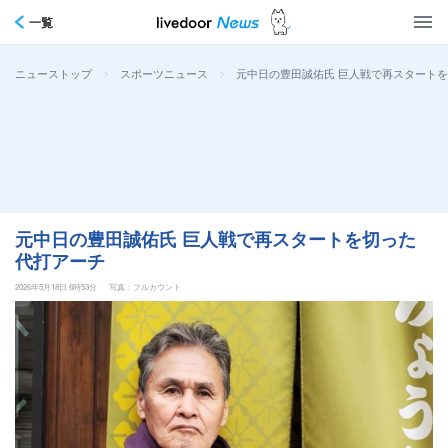
一覧
>
>
元中日の豊田誠佑氏 巨人戦で再スタート
ニューストップ
スポーツニュース
元中日の豊田誠佑氏 巨人戦で再スタートを切った
代打アーチ
2026年5月18日 6時53分
写真：フルカウント