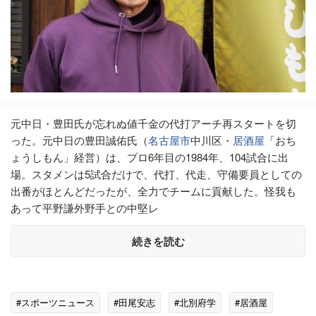
元中日・豊田氏が忘れぬ値千金の代打アーチ再スタートを切
った。元中日の豊田誠佑氏（
名古屋市
中川区・
居酒屋
「おち
ょうしもん」経営）は、プロ6年目の1984年、104試合に出
場。スタメンは5試合だけで、代打、代走、守備要員としての
出番がほとんどだったが、全力でチームに貢献した。怪我も
あって平野謙外野手との中堅レ
続きを読む
#スポーツニュース
#田尾安志
#北別府学
#居酒屋