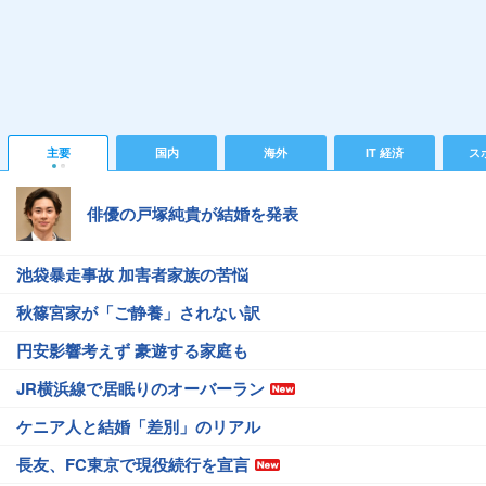
主要
国内
海外
IT 経済
ス
俳優の戸塚純貴が結婚を発表
池袋暴走事故 加害者家族の苦悩
秋篠宮家が「ご静養」されない訳
円安影響考えず 豪遊する家庭も
JR横浜線で居眠りのオーバーラン
ケニア人と結婚「差別」のリアル
長友、FC東京で現役続行を宣言