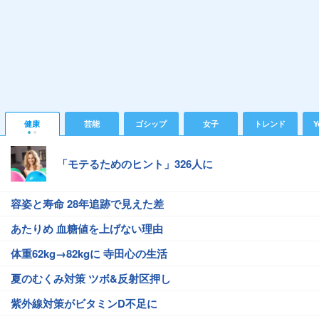
健康
芸能
ゴシップ
女子
トレンド
Y
「モテるためのヒント」326人に
容姿と寿命 28年追跡で見えた差
あたりめ 血糖値を上げない理由
体重62kg→82kgに 寺田心の生活
夏のむくみ対策 ツボ&反射区押し
紫外線対策がビタミンD不足に