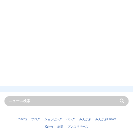
Peachy
ブログ
ショッピング
バンク
みんかぶ
みんかぶChoice
Kstyle
株探
プレスリリース