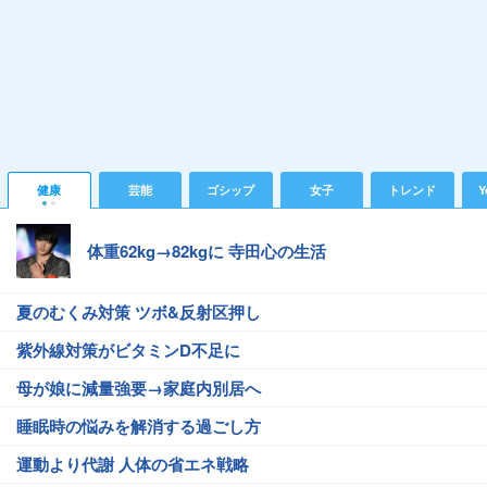
健康
芸能
ゴシップ
女子
トレンド
Y
体重62kg→82kgに 寺田心の生活
夏のむくみ対策 ツボ&反射区押し
紫外線対策がビタミンD不足に
母が娘に減量強要→家庭内別居へ
睡眠時の悩みを解消する過ごし方
運動より代謝 人体の省エネ戦略