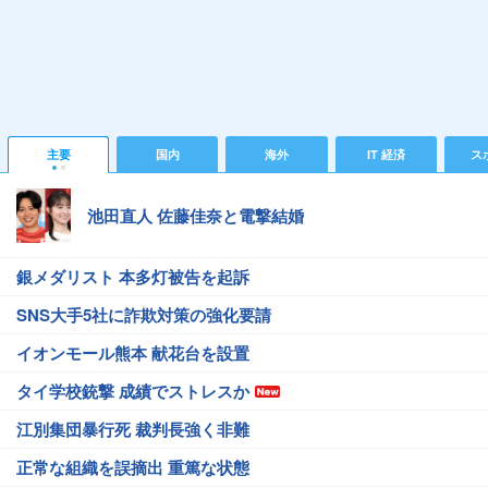
主要
国内
海外
IT 経済
ス
池田直人 佐藤佳奈と電撃結婚
銀メダリスト 本多灯被告を起訴
SNS大手5社に詐欺対策の強化要請
イオンモール熊本 献花台を設置
タイ学校銃撃 成績でストレスか
江別集団暴行死 裁判長強く非難
正常な組織を誤摘出 重篤な状態