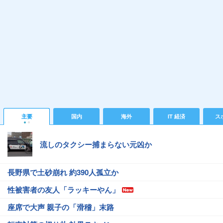
主要
国内
海外
IT 経済
ス
流しのタクシー捕まらない元凶か
長野県で土砂崩れ 約390人孤立か
性被害者の友人「ラッキーやん」
座席で大声 親子の「滑稽」末路