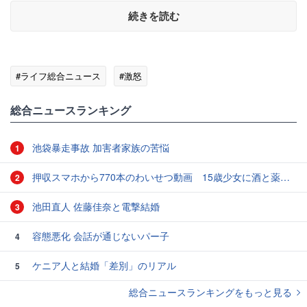
続きを読む
#ライフ総合ニュース
#激怒
総合ニュースランキング
池袋暴走事故 加害者家族の苦悩
1
押収スマホから770本のわいせつ動画 15歳少女に酒と薬飲ませ性的暴行か 54歳男を再逮捕 「薬もありますよ」とSNSで誘い出し
2
池田直人 佐藤佳奈と電撃結婚
3
容態悪化 会話が通じないパー子
4
ケニア人と結婚「差別」のリアル
5
総合ニュースランキングをもっと見る