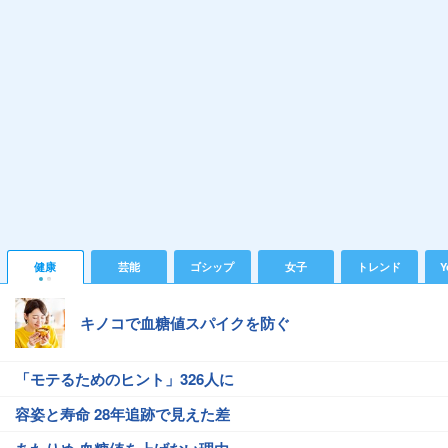
健康
芸能
ゴシップ
女子
トレンド
Y
キノコで血糖値スパイクを防ぐ
「モテるためのヒント」326人に
容姿と寿命 28年追跡で見えた差