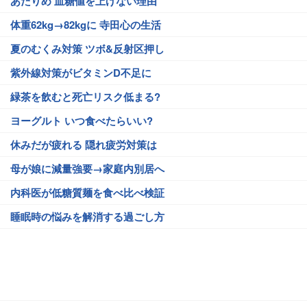
あたりめ 血糖値を上げない理由
体重62kg→82kgに 寺田心の生活
夏のむくみ対策 ツボ&反射区押し
紫外線対策がビタミンD不足に
緑茶を飲むと死亡リスク低まる?
ヨーグルト いつ食べたらいい?
休みだが疲れる 隠れ疲労対策は
母が娘に減量強要→家庭内別居へ
内科医が低糖質麺を食べ比べ検証
睡眠時の悩みを解消する過ごし方