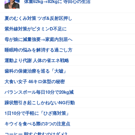
体重62kg→82kgに 寺田心の生活
夏のむくみ対策 ツボ&反射区押し
紫外線対策がビタミンD不足に
母が娘に減量強要→家庭内別居へ
睡眠時の悩みを解消する過ごし方
運動より代謝 人体の省エネ戦略
歯科の保健治療を巡る「大嘘」
大食い女子 46キロ体型の秘密
バランスボール毎日10分で20kg減
躁状態引き起こしかねないNG行動
1日10分で手軽に「ひざ痛対策」
キウイを食べる際の3つの注意点
コーヒー 朝すぐ飲むのはダメ?