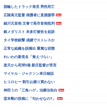
脱輪したトラック発見 男性死亡
広陵高元監督 保護者に直接謝罪
細川元首相 文春で高市首相批判
銀メダリスト 本多灯被告を起訴
タイ学校銃撃 成績でストレスか
正常な組織を誤摘出 重篤な状態
れいわの新党名「覚えづらい」
楽天から死球5個 新庄監督が苦言
マイケル・ジャクソン来日秘話
ヒコロヒー 割引お握り買わない
神田うの「三角ハゲ」治療法告白
堂本剛の投稿に「匂わせなの?」