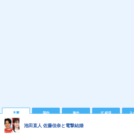
主要
国内
海外
IT 経済
ス
池田直人 佐藤佳奈と電撃結婚