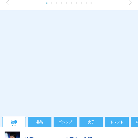
健康
芸能
ゴシップ
女子
トレンド
Y