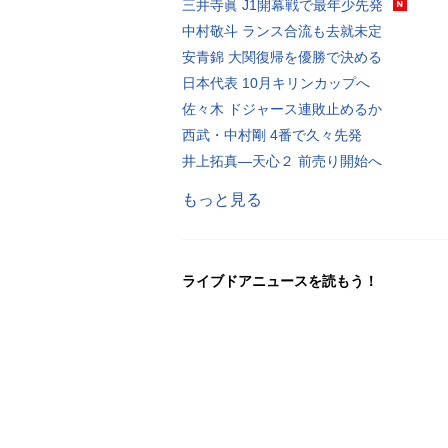
三井寺眞 J1開幕戦で最年少先発
中村敬斗 ランス合流も去就未定
安青錦 大関復帰を優勝で決める
日本代表 10月キリンカップへ
佐々木 ドジャース連敗止めるか
西武・中村剛 4番で久々先発
井上拓真―天心２ 前売り開始へ
もっと見る
ライブドアニュースを読もう！