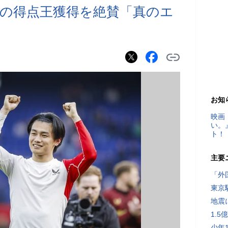
の得点王獲得を絶賛「真のエ
」
お知
映画
い。
ト！
主要
「外
東京
地震
1.
少年