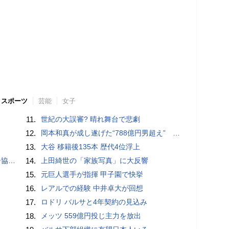
スポーツ
芸能
女子
11.
世紀の大誤審? 晴れ舞台で悲劇
12.
岡本和真が成し遂げた“788億円男超え” いつのまにか「3位」…見据える球団記録更新
13.
大谷 移籍後135本 歴代4位浮上
が報道
14.
上田綺世の「家族写真」に大反響
15.
元巨人選手が指揮 甲子園で快挙
16.
レアルでの経験 中井卓大が回想
17.
ロドリ バルサと4年契約の見込み
18.
メッツ 559億円投じ主力を放出