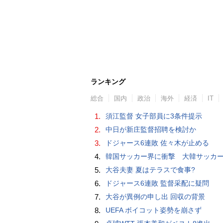
ランキング
総合
国内
政治
海外
経済
IT
1.
須江監督 女子部員に3条件提示
2.
中日が新庄監督招聘を検討か
3.
ドジャース6連敗 佐々木が止める
4.
韓国サッカー界に衝撃 大韓サッカー協会に外国人審判への“性的接待”疑惑 韓国メディア
5.
大谷夫妻 夏はテラスで食事?
6.
ドジャース6連敗 監督采配に疑問
7.
大谷が異例の申し出 回収の背景
8.
UEFA ボイコット姿勢を崩さず