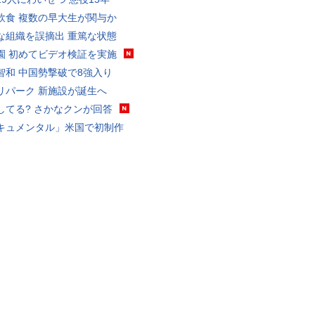
飲食 複数の早大生が関与か
な組織を誤摘出 重篤な状態
園 初めてビデオ検証を実施
智和 中国勢撃破で8強入り
リパーク 新施設が誕生へ
してる? さかなクンが回答
キュメンタル」米国で初制作