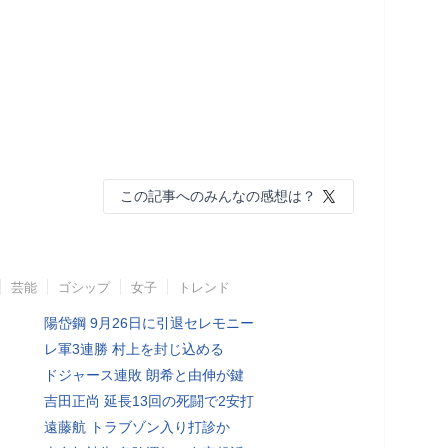
この記事へのみんなの感想は？
芸能
ゴシップ
女子
トレンド
陽岱鋼 9月26日に引退セレモニー
レ軍3連勝 村上を封じ込める
ドジャース連敗 朗希と由伸が鍵
吉田正尚 延長13回の死闘で2安打
遠藤航 トラブゾン入り打診か