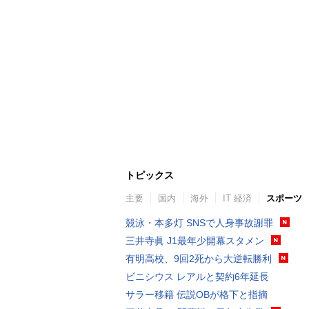
トピックス
主要
国内
海外
IT 経済
スポーツ
競泳・本多灯 SNSで人身事故謝罪
三井寺眞 J1最年少開幕スタメン
有明高校、9回2死から大逆転勝利
ビニシウス レアルと契約6年延長
サラー移籍 伝説OBが格下と指摘