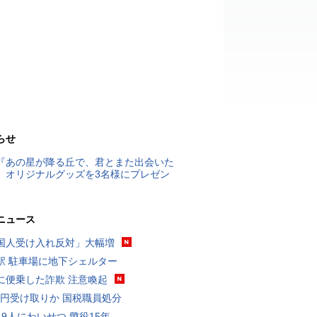
らせ
『あの星が降る丘で、君とまた出会いた
』オリジナルグッズを3名様にプレゼン
ニュース
国人受け入れ反対」大幅増
駅 駐車場に地下シェルター
に便乗した詐欺 注意喚起
5億円受け取りか 国税職員処分
19人にわいせつ 懲役15年