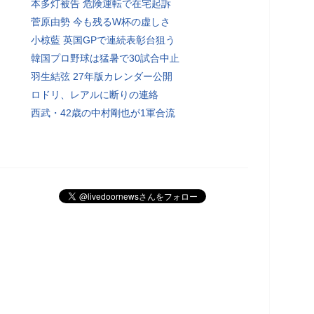
本多灯被告 危険運転で在宅起訴
菅原由勢 今も残るW杯の虚しさ
小椋藍 英国GPで連続表彰台狙う
韓国プロ野球は猛暑で30試合中止
羽生結弦 27年版カレンダー公開
ロドリ、レアルに断りの連絡
西武・42歳の中村剛也が1軍合流