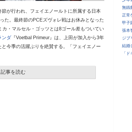
無銭
終節が行われ、フェイエノールトに所属する日本
正常
った。最終節のPCEズヴォレ戦はお休みとなった
甲子
ミカ・マルセル・ゴッツとは8ゴール差もついてい
張本
ランダ
『Voetbal Primeur』は、上田が加入から3年
ジブ
結婚
たと今季の活躍ぶりを絶賛する。「フェイエノー
「ド
記事を読む