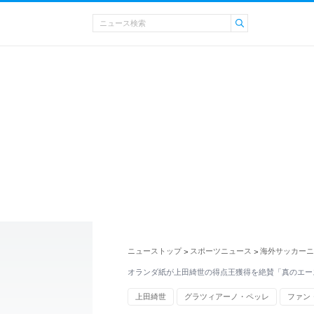
ニューストップ
スポーツニュース
海外サッカーニ
>
>
オランダ紙が上田綺世の得点王獲得を絶賛「真のエー
上田綺世
グラツィアーノ・ペッレ
ファン
オランダ