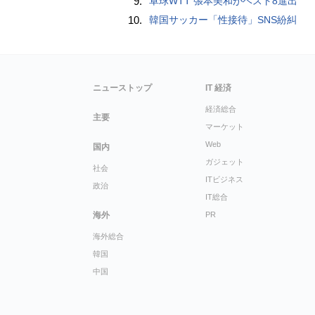
9.
卓球WTT 張本美和がベスト8進出
10.
韓国サッカー「性接待」SNS紛糾
ニューストップ
IT 経済
経済総合
主要
マーケット
Web
国内
ガジェット
社会
ITビジネス
政治
IT総合
海外
PR
海外総合
韓国
中国