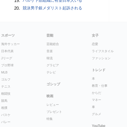
19.
バルサ下部組織に有望日本人いる
20.
競泳男子銀メダリスト起訴される
スポーツ
芸能
女子
海外サッカー
芸能総合
恋愛
日本代表
音楽
ライフスタイル
Jリーグ
韓流
ファッション
プロ野球
グラビア
トレンド
MLB
テレビ
本
ゴルフ
ゴシップ
教育・仕事
テニス
からだ
格闘技
映画
マネー
競馬
レビュー
車
相撲
プレゼント
グルメ
バスケ
特集
バレー
YouTube