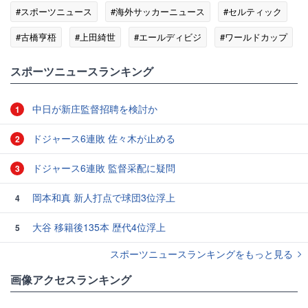
#スポーツニュース
#海外サッカーニュース
#セルティック
#古橋亨梧
#上田綺世
#エールディビジ
#ワールドカップ
#阿木燿子
スポーツニュースランキング
中日が新庄監督招聘を検討か
1
ドジャース6連敗 佐々木が止める
2
ドジャース6連敗 監督采配に疑問
3
岡本和真 新人打点で球団3位浮上
4
大谷 移籍後135本 歴代4位浮上
5
スポーツニュースランキングをもっと見る
画像アクセスランキング