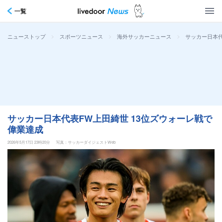
一覧
>
>
>
サッカー日本代
ニューストップ
スポーツニュース
海外サッカーニュース
サッカー日本代表FW上田綺世 13位ズウォーレ戦で
偉業達成
2026年5月17日 23時20分
写真：サッカーダイジェストWeb