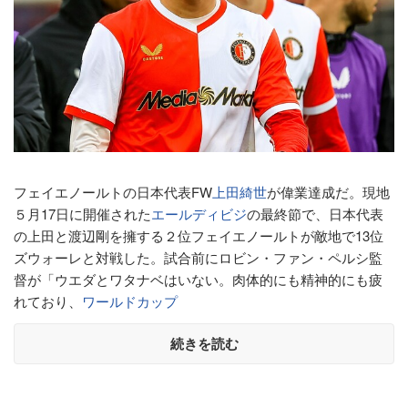
フェイエノールトの日本代表FW
上田綺世
が偉業達成だ。現地
５月17日に開催された
エールディビジ
の最終節で、日本代表
の上田と渡辺剛を擁する２位フェイエノールトが敵地で13位
ズウォーレと対戦した。試合前にロビン・ファン・ペルシ監
督が「ウエダとワタナベはいない。肉体的にも精神的にも疲
れており、
ワールドカップ
続きを読む