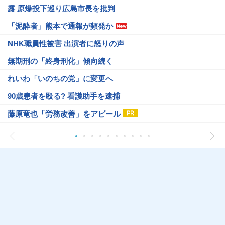
露 原爆投下巡り広島市長を批判
「泥酔者」熊本で通報が頻発か
NHK職員性被害 出演者に怒りの声
無期刑の「終身刑化」傾向続く
れいわ「いのちの党」に変更へ
90歳患者を殴る? 看護助手を逮捕
藤原竜也「労務改善」をアピール