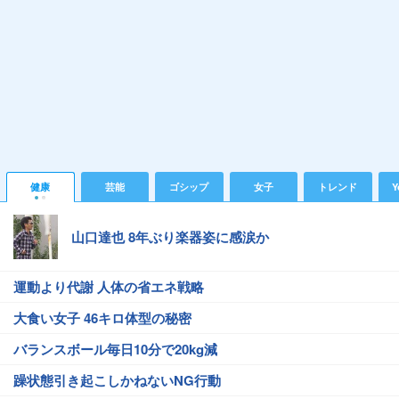
健康
芸能
ゴシップ
女子
トレンド
Y
山口達也 8年ぶり楽器姿に感涙か
運動より代謝 人体の省エネ戦略
大食い女子 46キロ体型の秘密
バランスボール毎日10分で20kg減
躁状態引き起こしかねないNG行動