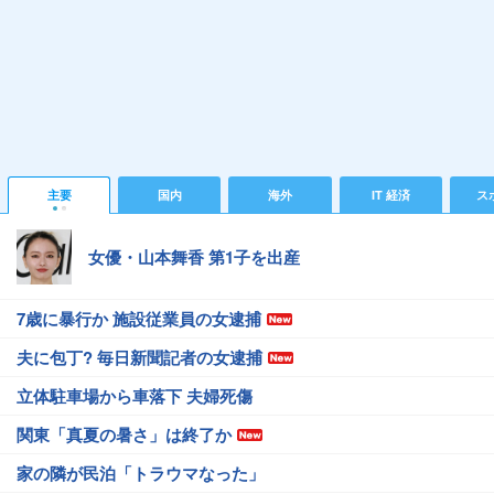
主要
国内
海外
IT 経済
ス
女優・山本舞香 第1子を出産
7歳に暴行か 施設従業員の女逮捕
夫に包丁? 毎日新聞記者の女逮捕
立体駐車場から車落下 夫婦死傷
関東「真夏の暑さ」は終了か
家の隣が民泊「トラウマなった」