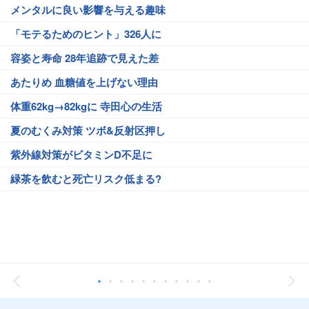
メンタルに良い影響を与える趣味
「モテるためのヒント」326人に
容姿と寿命 28年追跡で見えた差
あたりめ 血糖値を上げない理由
体重62kg→82kgに 寺田心の生活
夏のむくみ対策 ツボ&反射区押し
紫外線対策がビタミンD不足に
緑茶を飲むと死亡リスク低まる?