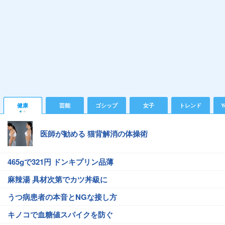
健康
芸能
ゴシップ
女子
トレンド
Y
医師が勧める 猫背解消の体操術
465gで321円 ドンキプリン品薄
麻辣湯 具材次第でカツ丼級に
うつ病患者の本音とNGな接し方
キノコで血糖値スパイクを防ぐ