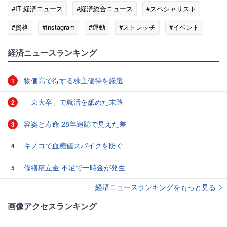
#IT 経済ニュース
#経済総合ニュース
#スペシャリスト
#資格
#Instagram
#運動
#ストレッチ
#イベント
#メディア
経済ニュースランキング
物価高で得する株主優待を厳選
1
「東大卒」で就活を舐めた末路
2
容姿と寿命 28年追跡で見えた差
3
キノコで血糖値スパイクを防ぐ
4
修繕積立金 不足で一時金が発生
5
経済ニュースランキングをもっと見る
画像アクセスランキング