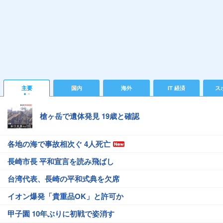
主要
国内
海外
IT 経済
ス
槍ヶ岳で遺体発見 19歳と確認
各地の海で事故相次ぐ 4人死亡
長崎市長 平和宣言を読み飛ばし
台湾代表、長崎の平和式典を欠席
イオン爆発「貴重品OK」と許可か
甲子園 10年ぶりに初戦で姿消す