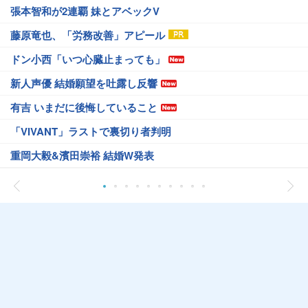
張本智和が2連覇 妹とアベックV
藤原竜也、「労務改善」アピール
ドン小西「いつ心臓止まっても」
新人声優 結婚願望を吐露し反響
有吉 いまだに後悔していること
「VIVANT」ラストで裏切り者判明
重岡大毅&濱田崇裕 結婚W発表