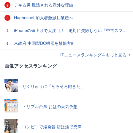
デキる男 敬遠される意外な理由
2
Hughesnet 加入者激減し破産へ
3
iPhoneの値上げで大注目！ 絶対に失敗しない「中古スマホ」の売り方＆買い方
4
米政府 中国製DC機器を禁輸方針
5
ITニュースランキングをもっと見る
画像アクセスランキング
りくりゅうに「そろそろ飽きた」
トリプル台風 お盆の天気予想
コンビニで爆発音 店は煙で充満