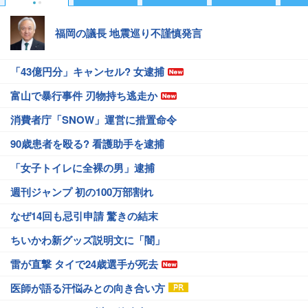
福岡の議長 地震巡り不謹慎発言
「43億円分」キャンセル? 女逮捕
富山で暴行事件 刃物持ち逃走か
消費者庁「SNOW」運営に措置命令
90歳患者を殴る? 看護助手を逮捕
「女子トイレに全裸の男」逮捕
週刊ジャンプ 初の100万部割れ
なぜ14回も忌引申請 驚きの結末
ちいかわ新グッズ説明文に「闇」
雷が直撃 タイで24歳選手が死去
医師が語る汗悩みとの向き合い方