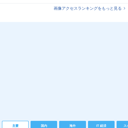
画像アクセスランキングをもっと見る
主要
国内
海外
IT 経済
ス