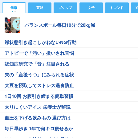
健康
芸能
ゴシップ
女子
トレンド
Y
バランスボール毎日10分で20kg減
躁状態引き起こしかねないNG行動
アトピーで「汚い」扱いされ苦悩
認知症研究で「音」注目される
夫の「産後うつ」にみられる症状
大豆を摂取してストレス過食防止
1日10回 お腹引き締まる簡単習慣
太りにくいアイス 栄養士が解説
血圧を下げる飲みもの 選び方は
毎日早歩き 1年で何キロ痩せるか