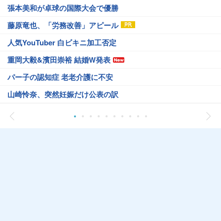
張本美和が卓球の国際大会で優勝
藤原竜也、「労務改善」アピール
人気YouTuber 白ビキニ加工否定
重岡大毅&濱田崇裕 結婚W発表
パー子の認知症 老老介護に不安
山崎怜奈、突然妊娠だけ公表の訳