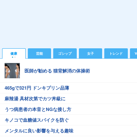
健康
芸能
ゴシップ
女子
トレンド
Y
医師が勧める 猫背解消の体操術
465gで321円 ドンキプリン品薄
麻辣湯 具材次第でカツ丼級に
うつ病患者の本音とNGな接し方
キノコで血糖値スパイクを防ぐ
メンタルに良い影響を与える趣味