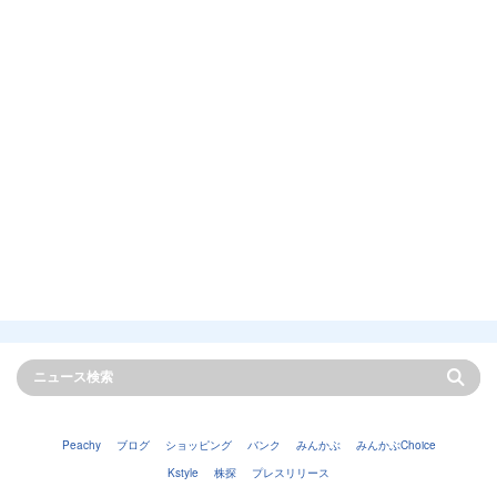
Peachy
ブログ
ショッピング
バンク
みんかぶ
みんかぶChoice
Kstyle
株探
プレスリリース