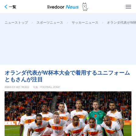
一覧
>
>
>
オランダ代表がW
ニューストップ
スポーツニュース
サッカーニュース
オランダ代表がW杯本大会で着用するユニフォーム
ともさんが注目
2026年5月18日 7時30分
写真：FOOTBALL ZONE