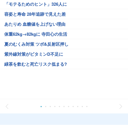
「モテるためのヒント」326人に
容姿と寿命 28年追跡で見えた差
あたりめ 血糖値を上げない理由
体重62kg→82kgに 寺田心の生活
夏のむくみ対策 ツボ&反射区押し
紫外線対策がビタミンD不足に
緑茶を飲むと死亡リスク低まる?