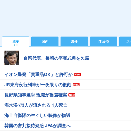
主要
国内
海外
IT 経済
ス
台湾代表、長崎の平和式典を欠席
イオン爆発「貴重品OK」と許可か
JR東海夜行列車が一夜限りの復刻
長野県知事選挙 現職が当選確実
海水浴で3人が流される 1人死亡
海上自衛隊の生々しい映像が物議
韓国の審判接待疑惑 JFAが調査へ