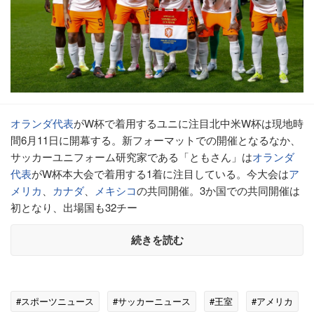
オランダ代表
がW杯で着用するユニに注目北中米W杯は現地時
間6月11日に開幕する。新フォーマットでの開催となるなか、
サッカーユニフォーム研究家である「ともさん」は
オランダ
代表
がW杯本大会で着用する1着に注目している。今大会は
ア
メリカ
、
カナダ
、
メキシコ
の共同開催。3か国での共同開催は
初となり、出場国も32チー
続きを読む
#スポーツニュース
#サッカーニュース
#王室
#アメリカ