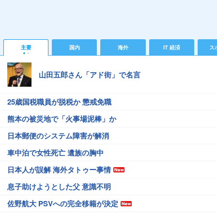
主要
国内
海外
IT 経済
ス
山田五郎さん「アド街」で名言
25歳国税職員が脱税か 懲戒免職
熊本の被災地で「火事場泥棒」か
日本郵便のシステム障害が解消
車中泊で女性死亡 遺族の胸中
日本人が誤解 海外タトゥー事情
息子助けようとした父 意識不明
佐野航大 PSVへの完全移籍が決定