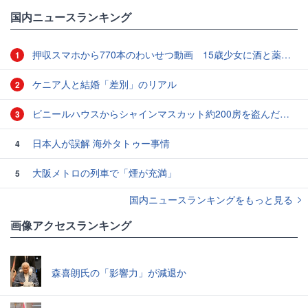
国内ニュースランキング
押収スマホから770本のわいせつ動画 15歳少女に酒と薬飲ませ性的暴行か 54歳男を再逮捕 「薬もありますよ」とSNSで誘い出し
1
ケニア人と結婚「差別」のリアル
2
ビニールハウスからシャインマスカット約200房を盗んだ疑い ネットで販売か 無職の男（42）逮捕 岡山県警
3
日本人が誤解 海外タトゥー事情
4
大阪メトロの列車で「煙が充満」
5
国内ニュースランキングをもっと見る
画像アクセスランキング
森喜朗氏の「影響力」が減退か