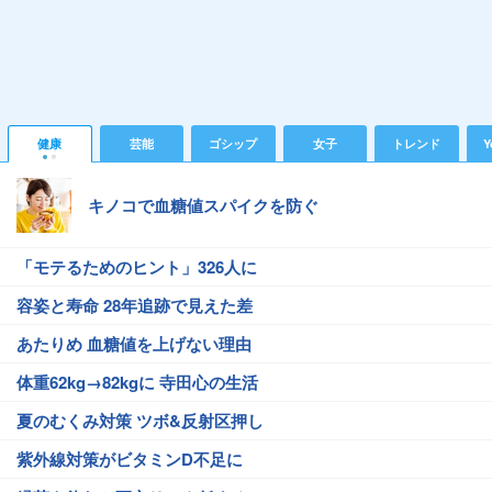
健康
芸能
ゴシップ
女子
トレンド
Y
キノコで血糖値スパイクを防ぐ
「モテるためのヒント」326人に
容姿と寿命 28年追跡で見えた差
あたりめ 血糖値を上げない理由
体重62kg→82kgに 寺田心の生活
夏のむくみ対策 ツボ&反射区押し
紫外線対策がビタミンD不足に