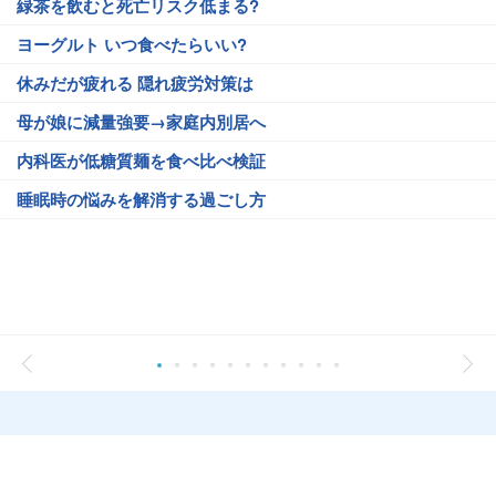
緑茶を飲むと死亡リスク低まる?
ヨーグルト いつ食べたらいい?
休みだが疲れる 隠れ疲労対策は
母が娘に減量強要→家庭内別居へ
内科医が低糖質麺を食べ比べ検証
睡眠時の悩みを解消する過ごし方