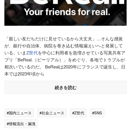
「親しい友だちだけに見せているから大丈夫」…そんな感覚
が、銀行や自治体、病院を巻き込む情報漏えいへと発展して
いる。いま
Z世代
を中心に利用者を急増させている写真共有ア
プリ「BeReal.（ビーリアル）」をめぐり、各地でトラブルが
相次いでいるのだ。 BeRealは2020年にフランスで誕生し、日
本では2023年頃から
続きを読む
#国内ニュース
#社会ニュース
#Z世代
#SNS
#情報流出・漏洩