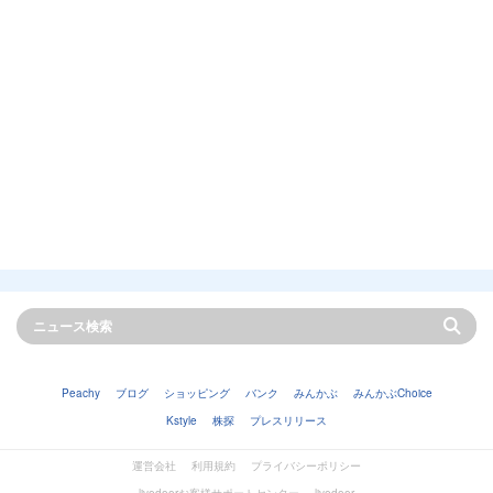
Peachy
ブログ
ショッピング
バンク
みんかぶ
みんかぶChoice
Kstyle
株探
プレスリリース
運営会社
利用規約
プライバシーポリシー