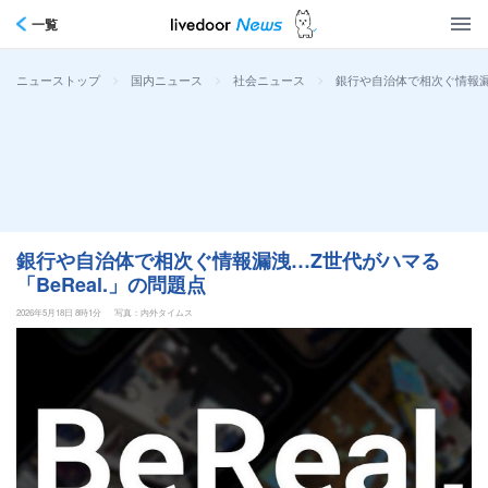
一覧
>
>
>
銀行や自治体で相次ぐ情報漏洩
ニューストップ
国内ニュース
社会ニュース
銀行や自治体で相次ぐ情報漏洩…Z世代がハマる
「BeReal.」の問題点
2026年5月18日 8時1分
写真：内外タイムス