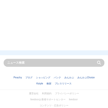
Peachy
ブログ
ショッピング
バンク
みんかぶ
みんかぶChoice
Kstyle
株探
プレスリリース
運営会社
利用規約
プライバシーポリシー
livedoorお客様サポートセンター
livedoor
コンテンツ・広告ポリシー