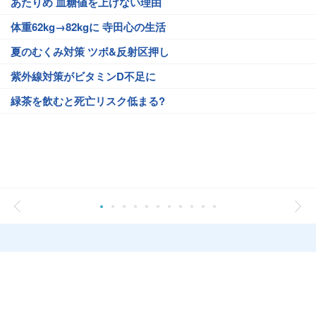
あたりめ 血糖値を上げない理由
体重62kg→82kgに 寺田心の生活
夏のむくみ対策 ツボ&反射区押し
紫外線対策がビタミンD不足に
緑茶を飲むと死亡リスク低まる?