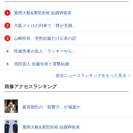
重岡大毅&濱田崇裕 結婚W発表
1
大阪メトロの列車で「煙が充満」
2
山崎怜奈、突然妊娠だけ公表の訳
3
性被害者の友人「ラッキーやん」
4
池田直人 佐藤佳奈と電撃結婚
5
総合ニュースランキングをもっと見る
画像アクセスランキング
森喜朗氏の「影響力」が減退か
重岡大毅&濱田崇裕 結婚W発表