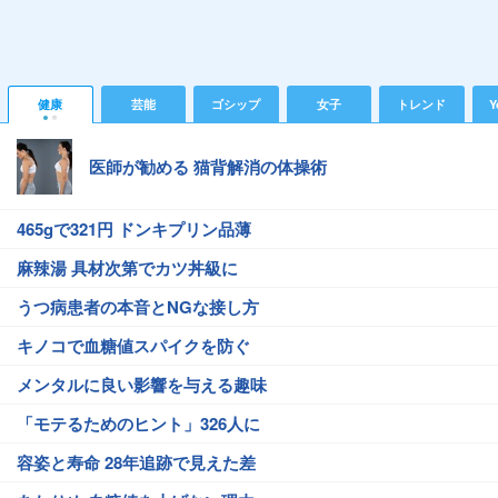
健康
芸能
ゴシップ
女子
トレンド
Y
医師が勧める 猫背解消の体操術
465gで321円 ドンキプリン品薄
麻辣湯 具材次第でカツ丼級に
うつ病患者の本音とNGな接し方
キノコで血糖値スパイクを防ぐ
メンタルに良い影響を与える趣味
「モテるためのヒント」326人に
容姿と寿命 28年追跡で見えた差