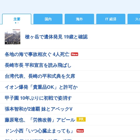
主要
国内
海外
IT 経済
ス
槍ヶ岳で遺体発見 19歳と確認
各地の海で事故相次ぐ 4人死亡
長崎市長 平和宣言を読み飛ばし
台湾代表、長崎の平和式典を欠席
イオン爆発「貴重品OK」と許可か
甲子園 10年ぶりに初戦で姿消す
張本智和が2連覇 妹とアベックV
藤原竜也、「労務改善」アピール
ドン小西「いつ心臓止まっても」