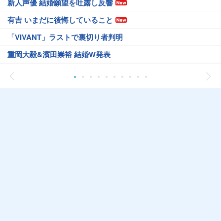
新人声優 結婚願望を吐露し反響
有吉 いまだに後悔していること
「VIVANT」ラストで裏切り者判明
重岡大毅&濱田崇裕 結婚W発表