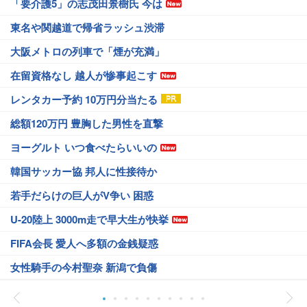
「要介護5」の志茂田景樹氏 今は
東名や関越道で帰省ラッシュ渋滞
大阪メトロの列車で「煙が充満」
在留資格なし 越人が惨事起こす
レンタカー予約 10万円分当たる
総額120万円 豊胸した男性を直撃
ヨーグルト いつ食べたらいいの
韓国サッカー協 邦人に性接待か
若手だらけの巨人がV争い 困惑
U-20陸上 3000m走で早大生が快挙
FIFA会長 愛人へ多額の金銭疑惑
女性騎手の今村聖奈 新潟で負傷