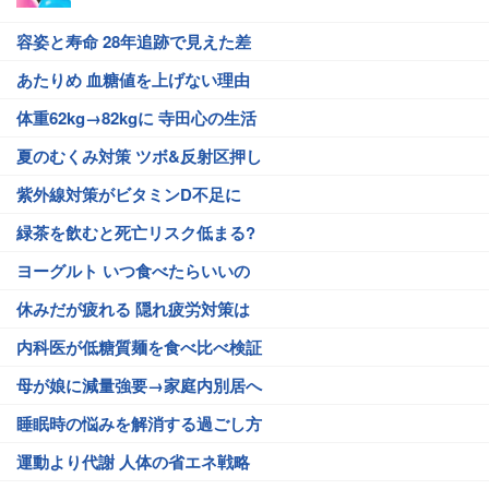
容姿と寿命 28年追跡で見えた差
あたりめ 血糖値を上げない理由
体重62kg→82kgに 寺田心の生活
夏のむくみ対策 ツボ&反射区押し
紫外線対策がビタミンD不足に
緑茶を飲むと死亡リスク低まる?
ヨーグルト いつ食べたらいいの
休みだが疲れる 隠れ疲労対策は
内科医が低糖質麺を食べ比べ検証
母が娘に減量強要→家庭内別居へ
睡眠時の悩みを解消する過ごし方
運動より代謝 人体の省エネ戦略