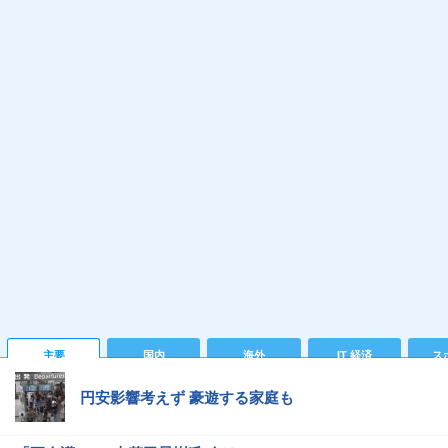
主要
国内
海外
IT 経済
ス
円安影響考えず 豪遊する家庭も