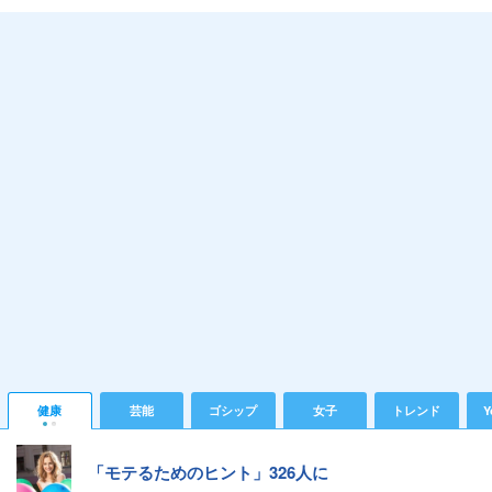
健康
芸能
ゴシップ
女子
トレンド
Y
「モテるためのヒント」326人に