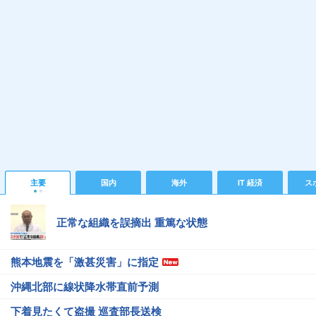
主要
国内
海外
IT 経済
ス
正常な組織を誤摘出 重篤な状態
熊本地震を「激甚災害」に指定
沖縄北部に線状降水帯直前予測
下着見たくて盗撮 巡査部長送検