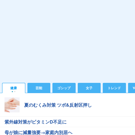
健康
芸能
ゴシップ
女子
トレンド
Y
夏のむくみ対策 ツボ&反射区押し
紫外線対策がビタミンD不足に
母が娘に減量強要→家庭内別居へ