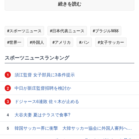
続きを読む
#スポーツニュース
#日本代表ニュース
#ブラジルW杯
#世界一
#外国人
#アメリカ
#パン
#女子サッカー
#ニールセン
スポーツニュースランキング
須江監督 女子部員に3条件提示
1
中日が新庄監督招聘を検討か
2
ドジャース6連敗 佐々木が止める
3
大谷夫妻 夏はテラスで食事?
4
韓国サッカー界に衝撃 大韓サッカー協会に外国人審判への“性的接待”疑惑 韓国メディアが報道
5