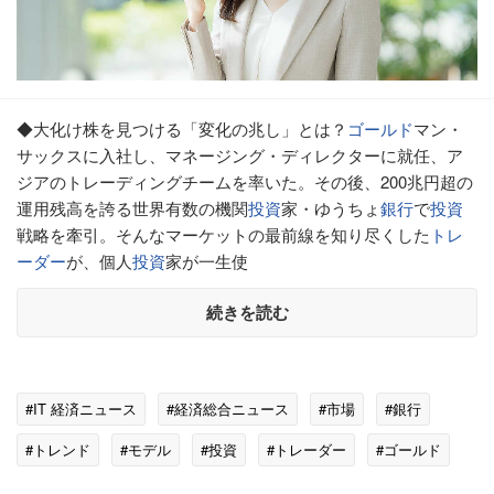
◆大化け株を見つける「変化の兆し」とは？
ゴールド
マン・
サックスに入社し、マネージング・ディレクターに就任、ア
ジアのトレーディングチームを率いた。その後、200兆円超の
運用残高を誇る世界有数の機関
投資
家・ゆうちょ
銀行
で
投資
戦略を牽引。そんなマーケットの最前線を知り尽くした
トレ
ーダー
が、個人
投資
家が一生使
続きを読む
#IT 経済ニュース
#経済総合ニュース
#市場
#銀行
#トレンド
#モデル
#投資
#トレーダー
#ゴールド
#ゆうちょ銀行