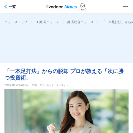
一覧
>
>
>
「一本足打法」から
ニューストップ
IT 経済ニュース
経済総合ニュース
「一本足打法」からの脱却 プロが教える「次に勝
つ投資術」
2026年5月18日 6時10分
写真：ダイヤモンド・オンライン