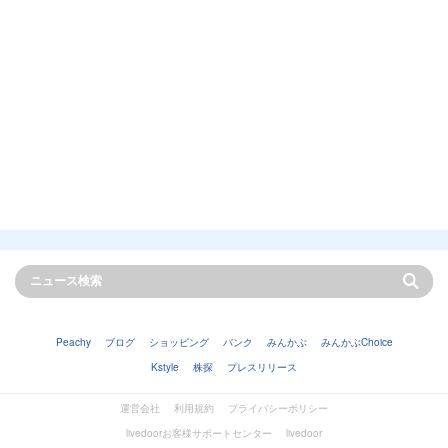
Peachy
ブログ
ショッピング
バンク
みんかぶ
みんかぶChoice
Kstyle
株探
プレスリリース
運営会社
利用規約
プライバシーポリシー
livedoorお客様サポートセンター
livedoor