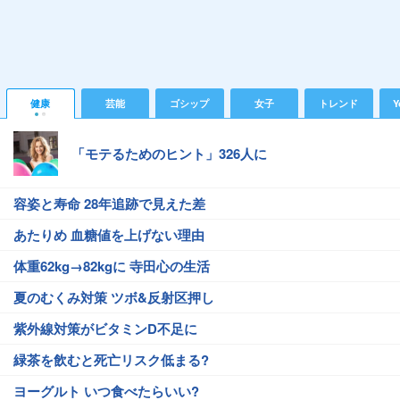
健康
芸能
ゴシップ
女子
トレンド
Y
「モテるためのヒント」326人に
容姿と寿命 28年追跡で見えた差
あたりめ 血糖値を上げない理由
体重62kg→82kgに 寺田心の生活
夏のむくみ対策 ツボ&反射区押し
紫外線対策がビタミンD不足に
緑茶を飲むと死亡リスク低まる?
ヨーグルト いつ食べたらいい?