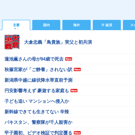
主要
国内
海外
IT 経済
ス
大倉忠義「鳥貴族」実父と初共演
蓮池薫さんの母が94歳で死去
秋篠宮家が「ご静養」されない訳
新潟県中越に線状降水帯直前予測
円安影響考えず 豪遊する家庭も
子ども追い マンションへ侵入か
新幹線できても生きてない 辛辣
パキスタン、警察隊が千人殺害か
甲子園初、ビデオ検証で判定覆る