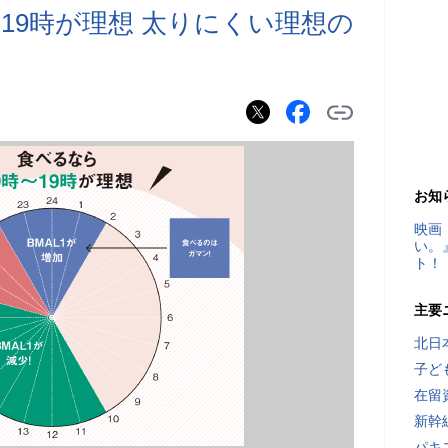
19時が理想 太りにくい理想の
お知
映画
い。
ト！
主要
北日
子ど
在留
新幹
パキ