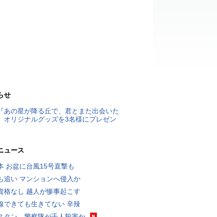
らせ
『あの星が降る丘で、君とまた出会いた
』オリジナルグッズを3名様にプレゼン
ニュース
本 お盆に台風15号直撃も
も追い マンションへ侵入か
資格なし 越人が惨事起こす
線できても生きてない 辛辣
スタン、警察隊が千人殺害か