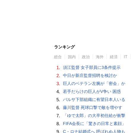
ランキング
総合
国内
政治
海外
経済
IT
1.
須江監督 女子部員に3条件提示
2.
中日が新庄監督招聘を検討か
3.
巨人のベテラン左腕が「密会」か
4.
若手だらけの巨人がV争い 困惑
5.
バルサ下部組織に有望日本人いる
6.
藤川監督 死球口撃で敵を増やす
7.
「ゆで太郎」の大卒初任給が衝撃
8.
FIFA会長に「驚きの日常と素顔」
9.
C・ロナ結婚式へ 呼ばれぬ人物も