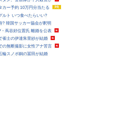
タカー予約 10万円分当たる
グルト いつ食べたらいい?
待? 韓国サッカー協会が釈明
P・蔦谷好位置氏 離婚を公表
で雀士の伊達朱里紗が結婚
での無断撮影に女性アナ苦言
五輪スノボ銅の冨田が結婚