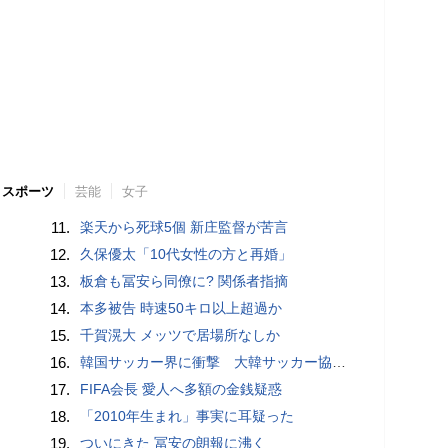
スポーツ
芸能
女子
11.
楽天から死球5個 新庄監督が苦言
12.
久保優太「10代女性の方と再婚」
13.
板倉も冨安ら同僚に? 関係者指摘
14.
本多被告 時速50キロ以上超過か
15.
千賀滉大 メッツで居場所なしか
16.
韓国サッカー界に衝撃 大韓サッカー協会に外国人審判への“性的接待”疑惑 韓国メディアが報道
17.
FIFA会長 愛人へ多額の金銭疑惑
18.
「2010年生まれ」事実に耳疑った
19.
ついにきた 冨安の朗報に沸く