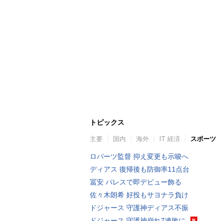
トピックス
主要
国内
海外
IT 経済
スポーツ
ロバーツ監督 抑え変更も示唆へ
ディアス 復帰後も防御率11点台
冨安 パレスで即デビュー飾る
佐々木朗希 好投もサヨナラ負け
ドジャース 守護神ディアス不振
ドジャース 守護神崩れ7連敗に