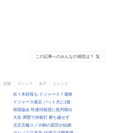
この記事へのみんなの感想は？
芸能
ゴシップ
女子
トレンド
佐々木好投も ドジャース７連敗
ドジャース俊足 バット犬に1敗
韓国協会 性接待疑惑に批判噴出
大谷 満塁で併殺打 勝ち越せず
北京五輪スノボ銅の冨田が結婚
マリノス三井寺 16歳でJ1開幕弾