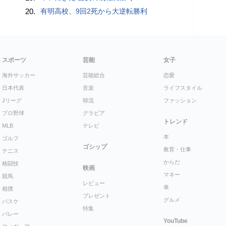
20.
有明高校、9回2死から大逆転勝利
スポーツ
芸能
女子
海外サッカー
芸能総合
恋愛
日本代表
音楽
ライフスタイル
Jリーグ
韓流
ファッション
プロ野球
グラビア
トレンド
MLB
テレビ
本
ゴルフ
ゴシップ
教育・仕事
テニス
からだ
格闘技
映画
マネー
競馬
レビュー
車
相撲
プレゼント
グルメ
バスケ
特集
バレー
YouTube