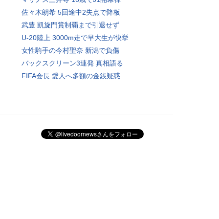
佐々木朗希 5回途中2失点で降板
武豊 凱旋門賞制覇まで引退せず
U-20陸上 3000m走で早大生が快挙
女性騎手の今村聖奈 新潟で負傷
バックスクリーン3連発 真相語る
FIFA会長 愛人へ多額の金銭疑惑