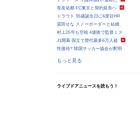
長友佑都 FC東京と契約延長へ
トラウト 35歳誕生日に6度目HR
冨田せな スノーボーダーと結婚
村上25号も空砲 4連敗で監督ミス
J1開幕 国立で歴代最多6万人超
性接待? 韓国サッカー協会が釈明
もっと見る
ライブドアニュースを読もう！