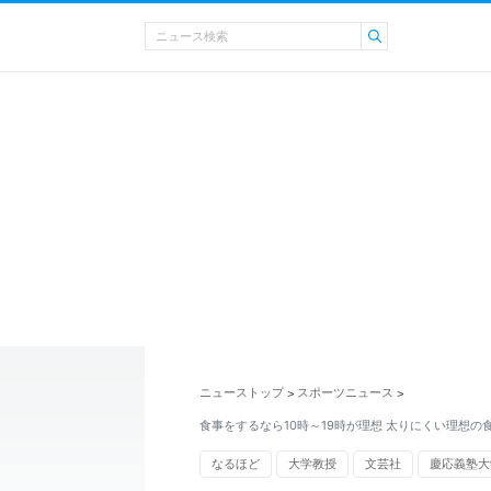
ニューストップ
スポーツニュース
>
>
食事をするなら10時～19時が理想 太りにくい理想の
なるほど
大学教授
文芸社
慶応義塾大