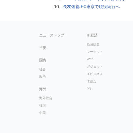
10.
長友佑都 FC東京で現役続行へ
ニューストップ
IT 経済
経済総合
主要
マーケット
Web
国内
ガジェット
社会
ITビジネス
政治
IT総合
海外
PR
海外総合
韓国
中国