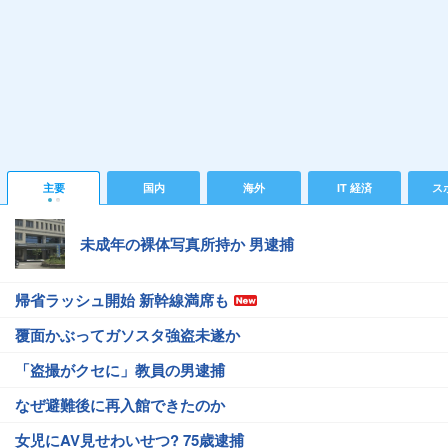
主要
国内
海外
IT 経済
ス
未成年の裸体写真所持か 男逮捕
帰省ラッシュ開始 新幹線満席も
覆面かぶってガソスタ強盗未遂か
「盗撮がクセに」教員の男逮捕
なぜ避難後に再入館できたのか
女児にAV見せわいせつ? 75歳逮捕