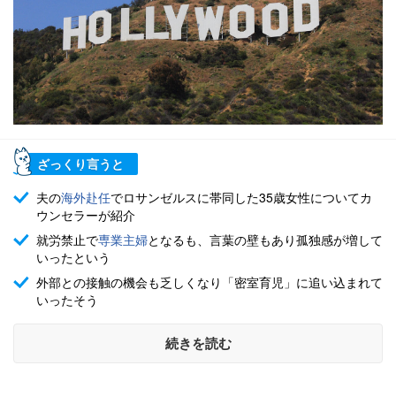
ざっくり言うと
夫の
海外赴任
でロサンゼルスに帯同した35歳女性についてカ
ウンセラーが紹介
就労禁止で
専業主婦
となるも、言葉の壁もあり孤独感が増して
いったという
外部との接触の機会も乏しくなり「密室育児」に追い込まれて
いったそう
続きを読む