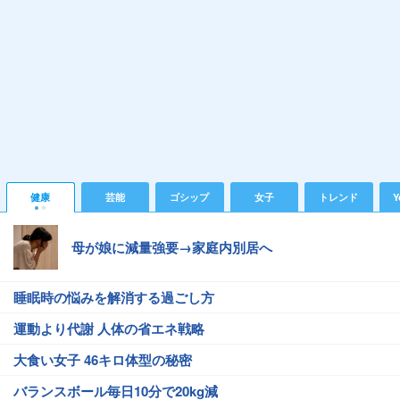
健康
芸能
ゴシップ
女子
トレンド
Y
母が娘に減量強要→家庭内別居へ
睡眠時の悩みを解消する過ごし方
運動より代謝 人体の省エネ戦略
大食い女子 46キロ体型の秘密
バランスボール毎日10分で20kg減