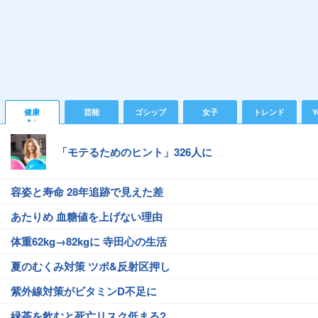
健康
芸能
ゴシップ
女子
トレンド
Y
「モテるためのヒント」326人に
容姿と寿命 28年追跡で見えた差
あたりめ 血糖値を上げない理由
体重62kg→82kgに 寺田心の生活
夏のむくみ対策 ツボ&反射区押し
紫外線対策がビタミンD不足に
緑茶を飲むと死亡リスク低まる?