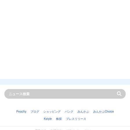
Peachy
ブログ
ショッピング
バンク
みんかぶ
みんかぶChoice
Kstyle
株探
プレスリリース