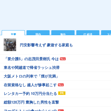
主要
国内
海外
IT 経済
ス
円安影響考えず 豪遊する家庭も
「要介護5」の志茂田景樹氏 今は
東名や関越道で帰省ラッシュ渋滞
大阪メトロの列車で「煙が充満」
在留資格なし 越人が惨事起こす
レンタカー予約 10万円分当たる
総額120万円 豊胸した男性を直撃
ヨーグルト いつ食べたらいいの