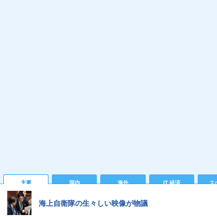
主要
国内
海外
IT 経済
ス
海上自衛隊の生々しい映像が物議