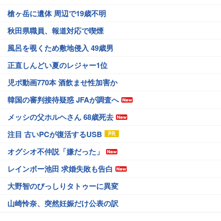
槍ヶ岳に遺体 周辺で19歳不明
秋田県職員、報道対応で喫煙
風呂を覗くため敷地侵入 49歳男
正直しんどい夏のレジャー1位
児ポ動画770本 酒飲ませ性加害か
韓国の審判接待疑惑 JFAが調査へ
メッシの父ホルヘさん 68歳死去
注目 古いPCが復活するUSB
オグシオ不仲説「嫌だった」
レインボー池田 求婚失敗も告白
大野智のびっしりタトゥーに異変
山崎怜奈、突然妊娠だけ公表の訳