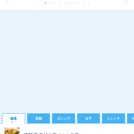
健康
芸能
ゴシップ
女子
トレンド
Y