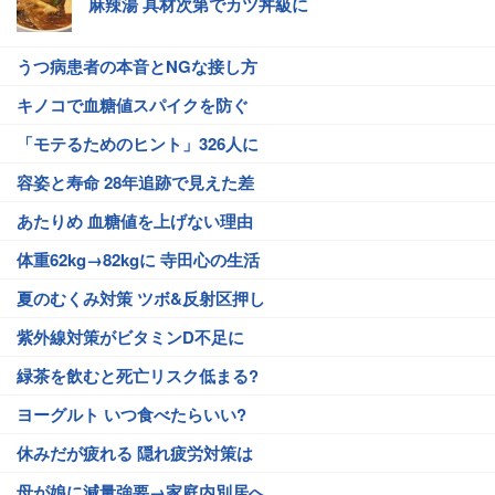
麻辣湯 具材次第でカツ丼級に
うつ病患者の本音とNGな接し方
キノコで血糖値スパイクを防ぐ
「モテるためのヒント」326人に
容姿と寿命 28年追跡で見えた差
あたりめ 血糖値を上げない理由
体重62kg→82kgに 寺田心の生活
夏のむくみ対策 ツボ&反射区押し
紫外線対策がビタミンD不足に
緑茶を飲むと死亡リスク低まる?
ヨーグルト いつ食べたらいい?
休みだが疲れる 隠れ疲労対策は
母が娘に減量強要→家庭内別居へ