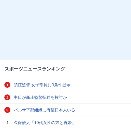
スポーツニュースランキング
須江監督 女子部員に3条件提示
1
中日が新庄監督招聘を検討か
2
バルサ下部組織に有望日本人いる
3
久保優太「10代女性の方と再婚」
4