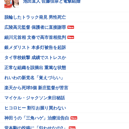
池田直人 佐藤佳奈と電撃結婚
脱輪したトラック発見 男性死亡
広陵高元監督 保護者に直接謝罪
細川元首相 文春で高市首相批判
銀メダリスト 本多灯被告を起訴
タイ学校銃撃 成績でストレスか
正常な組織を誤摘出 重篤な状態
れいわの新党名「覚えづらい」
楽天から死球5個 新庄監督が苦言
マイケル・ジャクソン来日秘話
ヒコロヒー 割引お握り買わない
神田うの「三角ハゲ」治療法告白
堂本剛の投稿に「匂わせなの?」