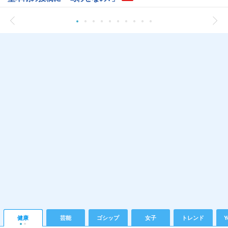
健康
芸能
ゴシップ
女子
トレンド
Y