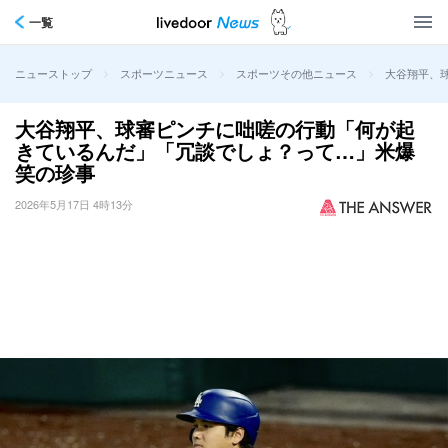
一覧
>
>
>
大谷翔平、
ニューストップ
スポーツニュース
スポーツその他ニュース
大谷翔平、球審ピンチに咄嗟の行動「何が起
きているんだ」「冗談でしょ？って…」米爆
笑の珍事
2026年5月17日 4時13分