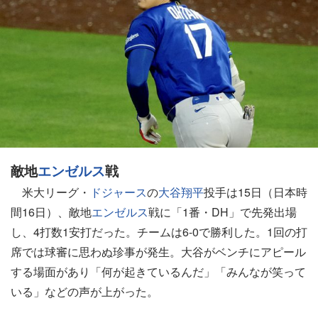
敵地
エンゼルス
戦
米大リーグ・
ドジャース
の
大谷翔平
投手は15日（日本時
間16日）、敵地
エンゼルス
戦に「1番・DH」で先発出場
し、4打数1安打だった。チームは6-0で勝利した。1回の打
席では球審に思わぬ珍事が発生。大谷がベンチにアピール
する場面があり「何が起きているんだ」「みんなが笑って
いる」などの声が上がった。