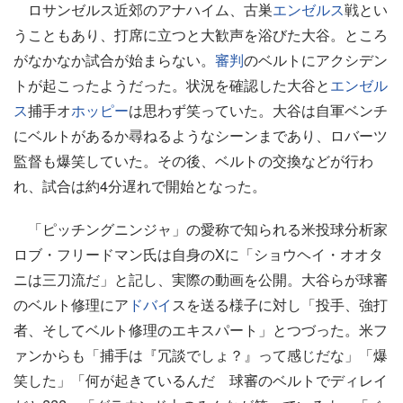
ロサンゼルス近郊のアナハイム、古巣
エンゼルス
戦とい
うこともあり、打席に立つと大歓声を浴びた大谷。ところ
がなかなか試合が始まらない。
審判
のベルトにアクシデン
トが起こったようだった。状況を確認した大谷と
エンゼル
ス
捕手オ
ホッピー
は思わず笑っていた。大谷は自軍ベンチ
にベルトがあるか尋ねるようなシーンまであり、ロバーツ
監督も爆笑していた。その後、ベルトの交換などが行わ
れ、試合は約4分遅れで開始となった。
「ピッチングニンジャ」の愛称で知られる米投球分析家
ロブ・フリードマン氏は自身のXに「ショウヘイ・オオタ
ニは三刀流だ」と記し、実際の動画を公開。大谷らが球審
のベルト修理にア
ドバイ
スを送る様子に対し「投手、強打
者、そしてベルト修理のエキスパート」とつづった。米フ
ァンからも「捕手は『冗談でしょ？』って感じだな」「爆
笑した」「何が起きているんだ 球審のベルトでディレイ