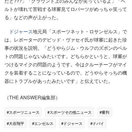
だと???」「グラウンド上のみんなが笑っているよ」「ベ
ルトが壊れて苦戦する球審見てロバーツがめっちゃ笑って
る」などの声が上がった。
ドジャース
地元局「スポーツネット・ロサンゼルス」で
は、レポーターのデビッド・ヴァセイ氏が球審に起きた珍
事の状況を説明。「どうやらジム・ウルフのズボンのベル
トの問題じゃないみたいです。どちらかというと、球審が
つけるマイクの問題のようです。今はクルーチーフがマイ
クを装着することになっているので、どうやらそっちの機
器にトラブルがあったみたいです」と伝えていた。
（THE ANSWER編集部）
#スポーツニュース
#スポーツその他ニュース
#審判
#大谷翔平
#エンゼルス
#ドジャース
#ドバイ