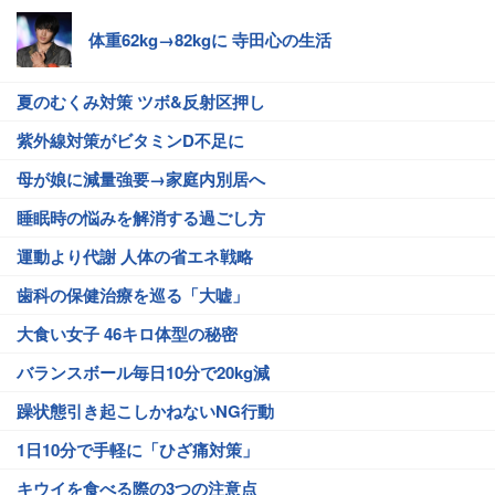
体重62kg→82kgに 寺田心の生活
夏のむくみ対策 ツボ&反射区押し
紫外線対策がビタミンD不足に
母が娘に減量強要→家庭内別居へ
睡眠時の悩みを解消する過ごし方
運動より代謝 人体の省エネ戦略
歯科の保健治療を巡る「大嘘」
大食い女子 46キロ体型の秘密
バランスボール毎日10分で20kg減
躁状態引き起こしかねないNG行動
1日10分で手軽に「ひざ痛対策」
キウイを食べる際の3つの注意点