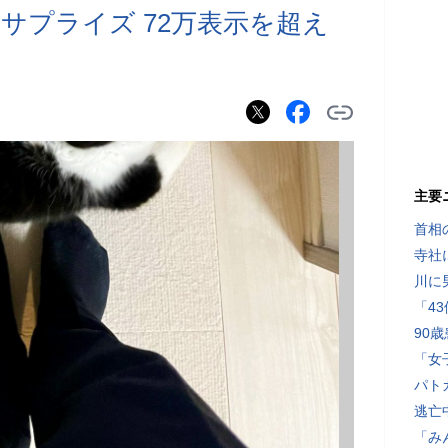
サプライズ 72万表示を超え
主要
首相
寺社
川に
「4
90
「女
パト
逃亡
「み