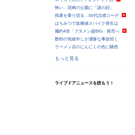
怖い…尼崎の公園に「謎の顔」
残暑を乗り切る…50代涼感コーデ
はちみつで血糖値スパイク発生は
麺約4倍「ブタメン超BIG」発売へ
数秒の視線外しが凄惨な事故招く
ラーメン店のにんにくの色に騒然
もっと見る
ライブドアニュースを読もう！