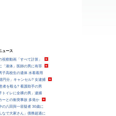
ニュース
の視察動画「すべて計算」
に「液体」医師の男に有罪
男子高校生の遺体 水着着用
3億円分」キャンセル? 女逮捕
歳患者を殴る? 看護助手の男
子トイレに全裸の男」逮捕
カーとの衝突事故 多発か
中の八田與一容疑者 30歳に
んなで大家さん」債務超過に