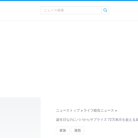
ニューストップ
ライフ総合ニュース
>
>
誕生日なのにパパからサプライズ 72万表示を超える
家族
激怒