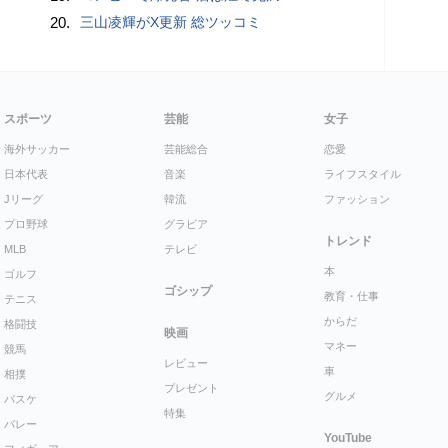
20.
三山凌輝がX更新 総ツッコミ
スポーツ
芸能
女子
海外サッカー
芸能総合
恋愛
日本代表
音楽
ライフスタイル
Jリーグ
韓流
ファッション
プロ野球
グラビア
トレンド
MLB
テレビ
本
ゴルフ
ゴシップ
教育・仕事
テニス
からだ
格闘技
映画
マネー
競馬
レビュー
車
相撲
プレゼント
グルメ
バスケ
特集
バレー
YouTube