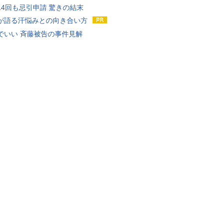
14回も忌引申請 驚きの結末
が語る汗悩みとの向き合い方
でいい 斉藤被告の事件見解