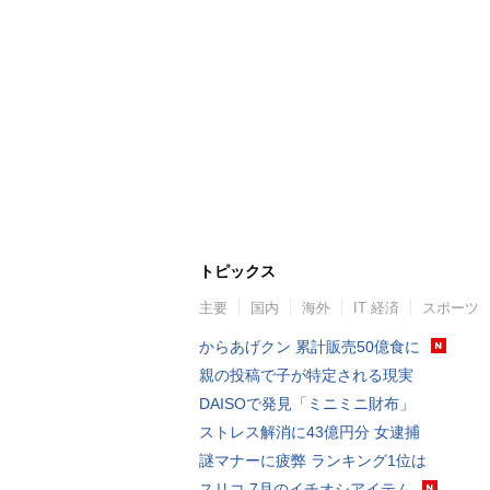
トピックス
主要
国内
海外
IT 経済
スポーツ
からあげクン 累計販売50億食に
親の投稿で子が特定される現実
DAISOで発見「ミニミニ財布」
ストレス解消に43億円分 女逮捕
謎マナーに疲弊 ランキング1位は
スリコ 7月のイチオシアイテム