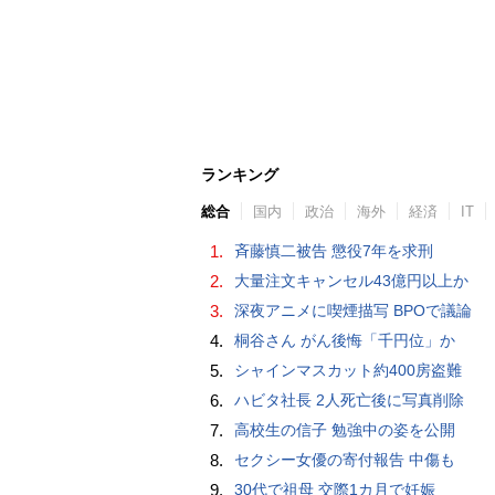
ランキング
総合
国内
政治
海外
経済
IT
1.
斉藤慎二被告 懲役7年を求刑
2.
大量注文キャンセル43億円以上か
3.
深夜アニメに喫煙描写 BPOで議論
4.
桐谷さん がん後悔「千円位」か
5.
シャインマスカット約400房盗難
6.
ハビタ社長 2人死亡後に写真削除
7.
高校生の信子 勉強中の姿を公開
8.
セクシー女優の寄付報告 中傷も
9.
30代で祖母 交際1カ月で妊娠