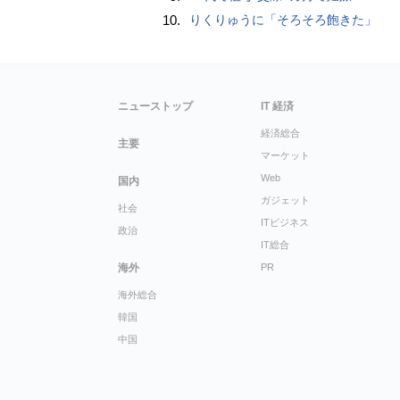
10.
りくりゅうに「そろそろ飽きた」
ニューストップ
IT 経済
経済総合
主要
マーケット
Web
国内
ガジェット
社会
ITビジネス
政治
IT総合
海外
PR
海外総合
韓国
中国