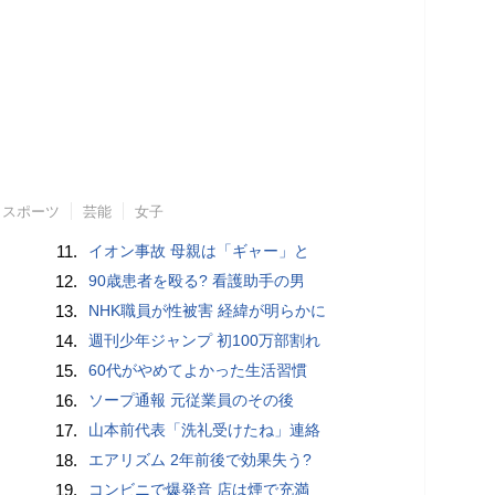
スポーツ
芸能
女子
11.
イオン事故 母親は「ギャー」と
12.
90歳患者を殴る? 看護助手の男
13.
NHK職員が性被害 経緯が明らかに
14.
週刊少年ジャンプ 初100万部割れ
15.
60代がやめてよかった生活習慣
16.
ソープ通報 元従業員のその後
17.
山本前代表「洗礼受けたね」連絡
18.
エアリズム 2年前後で効果失う?
19.
コンビニで爆発音 店は煙で充満