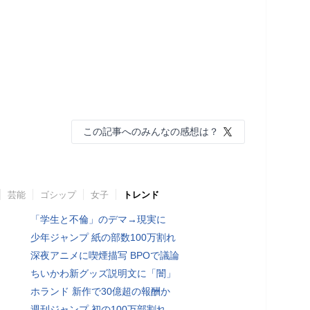
この記事へのみんなの感想は？
芸能
ゴシップ
女子
トレンド
「学生と不倫」のデマ→現実に
少年ジャンプ 紙の部数100万割れ
深夜アニメに喫煙描写 BPOで議論
ちいかわ新グッズ説明文に「闇」
ホランド 新作で30億超の報酬か
週刊ジャンプ 初の100万部割れ