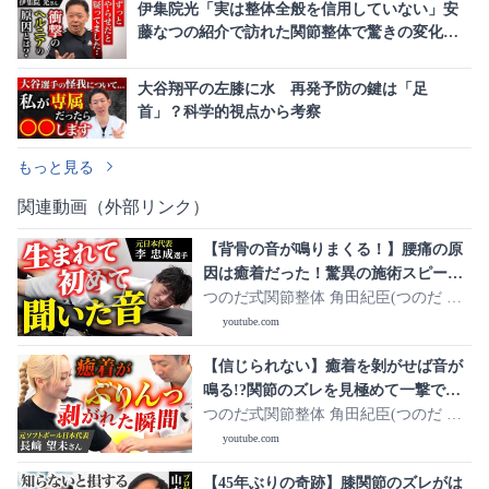
伊集院光「実は整体全般を信用していない」安
藤なつの紹介で訪れた関節整体で驚きの変化を
実感
大谷翔平の左膝に水 再発予防の鍵は「足
首」？科学的視点から考察
もっと見る
関連動画（外部リンク）
【背骨の音が鳴りまくる！】腰痛の原
因は癒着だった！驚異の施術スピード
で全身整う【李忠成さん】
つのだ式関節整体 角田紀臣(つのだ の
りおみ)
youtube.com
【信じられない】癒着を剝がせば音が
鳴る!?関節のズレを見極めて一撃で整
える【長粼望未さん】
つのだ式関節整体 角田紀臣(つのだ の
りおみ)
youtube.com
【45年ぶりの奇跡】膝関節のズレがは