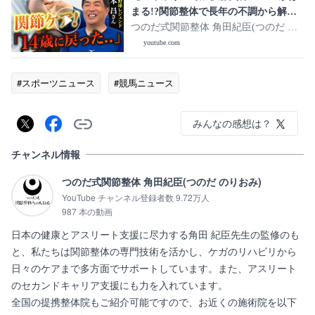
まる!?関節整体で長年の不調から解放
【山本昌さん】
つのだ式関節整体 角田紀臣(つのだ の
りおみ)
youtube.com
#スポーツニュース
#競馬ニュース
みんなの感想は？
チャンネル情報
つのだ式関節整体 角田紀臣(つのだ のりおみ)
YouTube チャンネル登録者数 9.72万人
987 本の動画
日本の健康とアスリート支援に尽力する角田 紀臣先生の監修のも
と、私たちは関節整体の専門技術を活かし、ケガのリハビリから
日々のケアまで多方面でサポートしています。また、アスリート
のセカンドキャリア支援にも力を入れています。

全国の提携整体院もご紹介可能ですので、お近くの施術院を以下