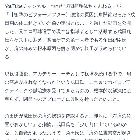
YouTubeチャンネル「つのだ式関節整体ちゃんねる」が、
「【衝撃のビフォーアフター】腰痛の原因は肩関節だった!?成
田翔の体に起きていた負の連鎖とは…」と題した動画を公開
した。元プロ野球選手で現在は指導者として活動する成田翔
氏をゲストに迎え、関節ケアの第一人者である角田紀臣氏
が、肩の痛みの根本原因を解き明かす様子が収められてい
る。
現役引退後、アカデミーコーチとして投球を続ける中で、肩
の痛みが取れなくなったという成田氏。これまでカイロプラ
クティックや鍼治療を受けてきたものの、根本的な解決には
至らず、関節へのアプローチに興味を持ったとのこと。
角田氏が成田氏の肩の状態を確認すると、即座に「左肩の位
置がおかしい」と指摘。成田氏も「少し前に出ているのか
な」と自覚があったようで、角田氏は「肩の位置異常が起き