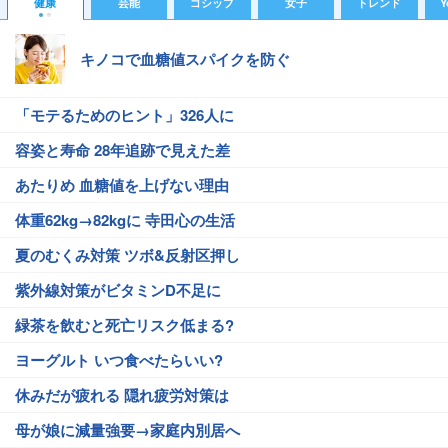
健康
芸能
ゴシップ
女子
トレンド
Y
キノコで血糖値スパイクを防ぐ
「モテるためのヒント」326人に
容姿と寿命 28年追跡で見えた差
あたりめ 血糖値を上げない理由
体重62kg→82kgに 寺田心の生活
夏のむくみ対策 ツボ&反射区押し
紫外線対策がビタミンD不足に
緑茶を飲むと死亡リスク低まる?
ヨーグルト いつ食べたらいい?
休みだが疲れる 隠れ疲労対策は
母が娘に減量強要→家庭内別居へ