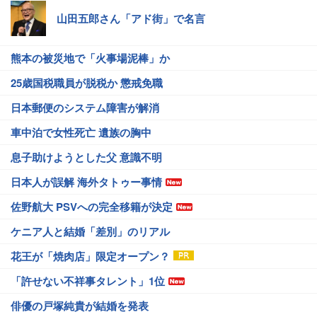
山田五郎さん「アド街」で名言
熊本の被災地で「火事場泥棒」か
25歳国税職員が脱税か 懲戒免職
日本郵便のシステム障害が解消
車中泊で女性死亡 遺族の胸中
息子助けようとした父 意識不明
日本人が誤解 海外タトゥー事情
佐野航大 PSVへの完全移籍が決定
ケニア人と結婚「差別」のリアル
花王が「焼肉店」限定オープン？
「許せない不祥事タレント」1位
俳優の戸塚純貴が結婚を発表