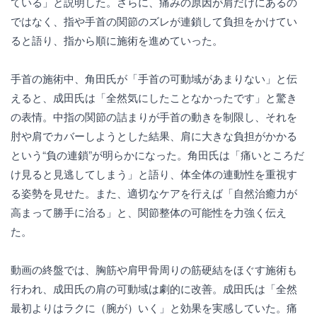
ている」と説明した。さらに、痛みの原因が肩だけにあるの
ではなく、指や手首の関節のズレが連鎖して負担をかけてい
ると語り、指から順に施術を進めていった。
手首の施術中、角田氏が「手首の可動域があまりない」と伝
えると、成田氏は「全然気にしたことなかったです」と驚き
の表情。中指の関節の詰まりが手首の動きを制限し、それを
肘や肩でカバーしようとした結果、肩に大きな負担がかかる
という“負の連鎖”が明らかになった。角田氏は「痛いところだ
け見ると見逃してしまう」と語り、体全体の連動性を重視す
る姿勢を見せた。また、適切なケアを行えば「自然治癒力が
高まって勝手に治る」と、関節整体の可能性を力強く伝え
た。
動画の終盤では、胸筋や肩甲骨周りの筋硬結をほぐす施術も
行われ、成田氏の肩の可動域は劇的に改善。成田氏は「全然
最初よりはラクに（腕が）いく」と効果を実感していた。痛