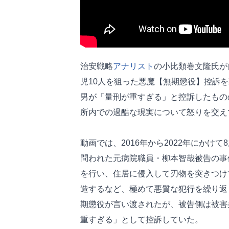
治安戦略
アナリスト
の小比類巻文隆氏が
児10人を狙った悪魔【無期懲役】控訴
男が「量刑が重すぎる」と控訴したもの
所内での過酷な現実について怒りを交え
動画では、2016年から2022年にかけ
問われた元病院職員・柳本智哉被告の事
を行い、住居に侵入して刃物を突きつけ
造するなど、極めて悪質な犯行を繰り返
期懲役が言い渡されたが、被告側は被害
重すぎる」として控訴していた。