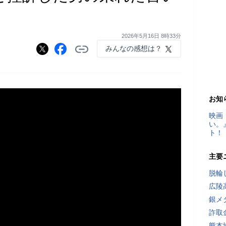
2026年5月16日 8時33分
みんなの感想は？
お知
映画
い。
ト！
主要
脱輪
広陵
銀メ
詐取
熊本