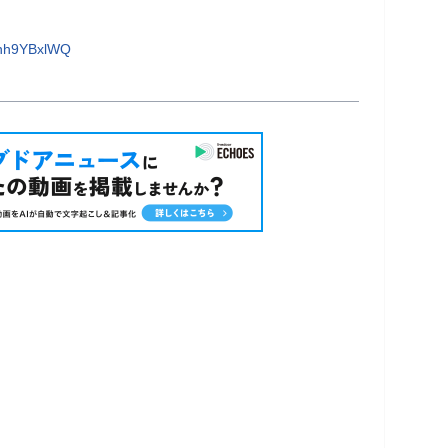
9nh9YBxlWQ