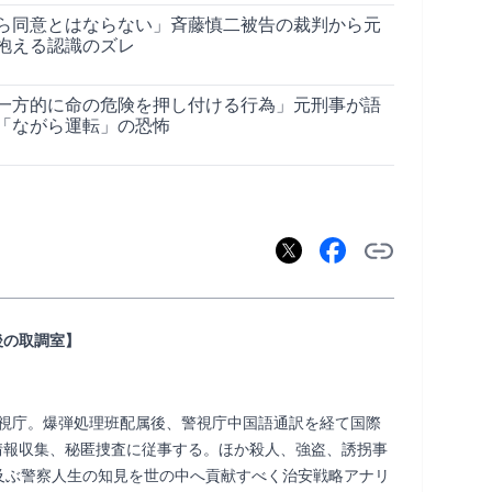
ら同意とはならない」斉藤慎二被告の裁判から元
抱える認識のズレ
一方的に命の危険を押し付ける行為」元刑事が語
「ながら運転」の恐怖
後の取調室】
年警視庁。爆弾処理班配属後、警視庁中国語通訳を経て国際
情報収集、秘匿捜査に従事する。ほか殺人、強盗、誘拐事
及ぶ警察人生の知見を世の中へ貢献すべく治安戦略アナリ