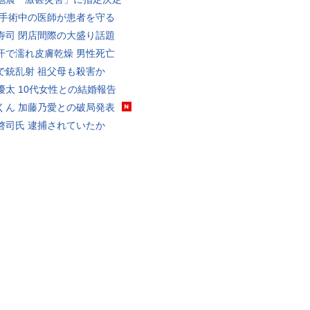
 手術中の医師が患者を守る
寿司 閉店間際の大盛り話題
汗で濡れ皮膚乾燥 男性死亡
で銃乱射 祖父母も殺害か
優太 10代女性との結婚報告
くん 加藤乃愛との破局発表
啓司氏 逮捕されていたか