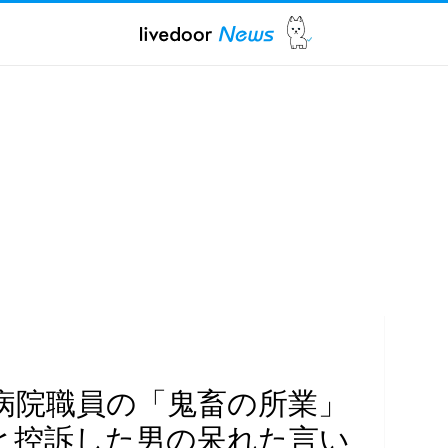
病院職員の「鬼畜の所業」
と控訴した男の呆れた言い