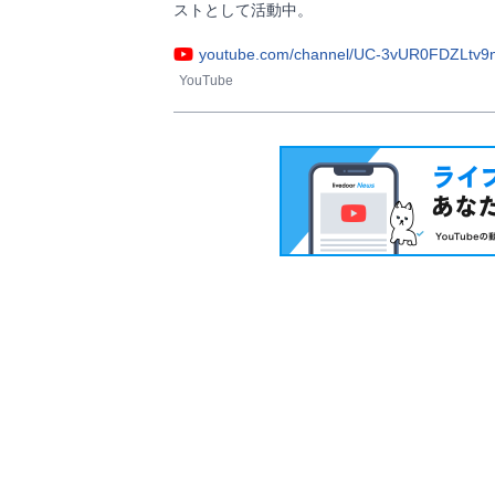
ストとして活動中。                
youtube.com/channel/UC-3vUR0FDZLtv
YouTube