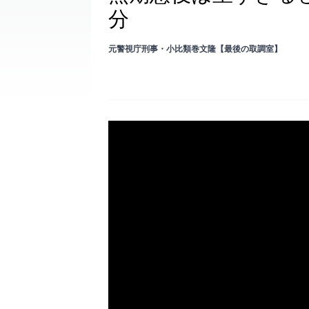
分
元警視庁刑事・小比類巻文隆【最後の取調室】