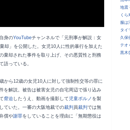
地震
くら
服は
タイ
自身の
YouTube
チャンネルで「元刑事が解説：女
久保
テオ
を棄却」を公開した。女児10人に性的暴行を加えた
黒木
の棄却された事件を取り上げ、その悪質性と刑務
て語っている。
て8歳から12歳の女児10人に対して強制性交等の罪に
件を解説。被告は被害女児の自宅周辺で張り込み
て
脅迫
したうえ、動画を撮影して
児童ポルノ
を製
していた。一審の大阪地裁での
裁判
員
裁判
では無
弁償や
謝罪
をしていることを理由に「無期懲役は