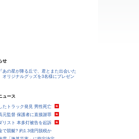
らせ
『あの星が降る丘で、君とまた出会いた
』オリジナルグッズを3名様にプレゼン
ニュース
したトラック発見 男性死亡
高元監督 保護者に直接謝罪
ダリスト 本多灯被告を起訴
金で競艇? 約1.3億円脱税か
地震「激甚災害」に指定決定