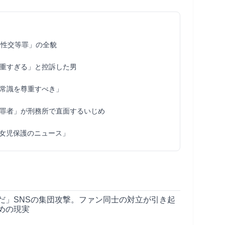
制性交等罪」の全貌
重すぎる」と控訴した男
常識を尊重すべき」
罪者」が刑務所で直面するいじめ
女児保護のニュース」
だ」SNSの集団攻撃。ファン同士の対立が引き起
めの現実