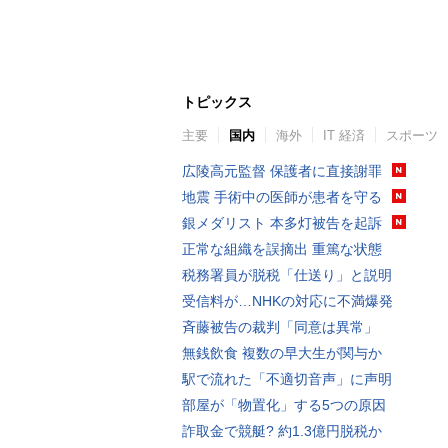
トピックス
主要
国内
海外
IT 経済
スポーツ
広陵高元監督 保護者に直接謝罪
地震 手術中の医師が患者を守る
銀メダリスト 本多灯被告を起訴
正常な組織を誤摘出 重篤な状態
税務署員が脱税「仕送り」と説明
受信料が…NHKの対応に不満爆発
斉藤被告の裁判「同意は異常」
無銭飲食 複数の早大生が関与か
駅で流れた「不適切音声」に声明
部屋が「物置化」する5つの原因
詐取金で競艇? 約1.3億円脱税か