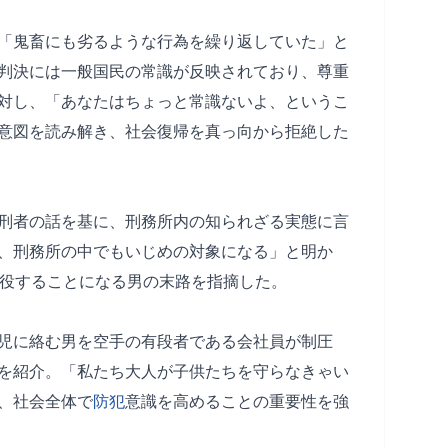
「鬼畜にも劣るような行為を繰り返していた」と
判決には一般国民の常識が反映されており、尊重
対し、「あなたはちょっと常識ないよ、というこ
意図を読み解き、社会復帰を真っ向から拒絶した
刑者の話を基に、刑務所内の知られざる実態に言
、刑務所の中でもいじめの対象になる」と明か
服役することになる男の末路を指摘した。
児に絡む男を空手の有段者である会社員が制圧
を紹介。「私たち大人が子供たちを守らなきゃい
、社会全体で
防犯
意識を高めることの重要性を強