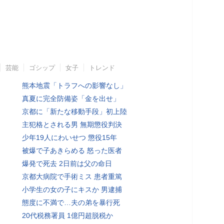
芸能
ゴシップ
女子
トレンド
熊本地震「トラフへの影響なし」
真夏に完全防備姿「金を出せ」
京都に「新たな移動手段」初上陸
主犯格とされる男 無期懲役判決
少年19人にわいせつ 懲役15年
被爆で子あきらめる 怒った医者
爆発で死去 2日前は父の命日
京都大病院で手術ミス 患者重篤
小学生の女の子にキスか 男逮捕
態度に不満で…夫の弟を暴行死
20代税務署員 1億円超脱税か