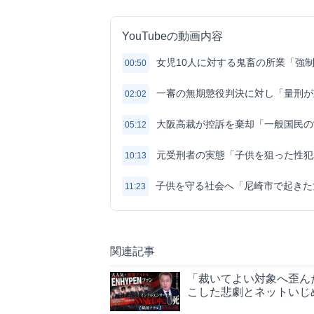
YouTubeの動画内容
女児10人に対する鬼畜の所業「強
00:50
一審の無期懲役判決に対し「量刑が
02:02
大阪高裁が控訴を棄却「一般国民の
05:12
元受刑者の実態「子供を狙った性犯
10:13
子供を守る社会へ「尼崎市で起きた
11:23
関連記事
「裁いてよい対象へ歪ん
こした悲劇とネットいじ