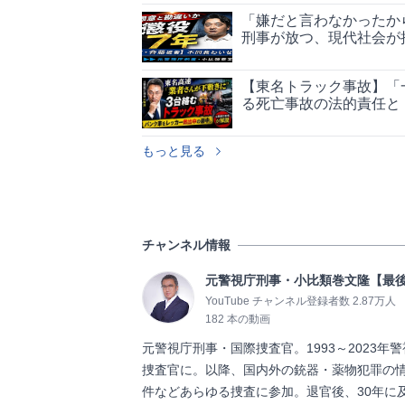
「嫌だと言わなかったか
刑事が放つ、現代社会が
【東名トラック事故】「
る死亡事故の法的責任と
もっと見る
チャンネル情報
元警視庁刑事・小比類巻文隆【最
YouTube チャンネル登録者数 2.87万人
182 本の動画
元警視庁刑事・国際捜査官。1993～2023
捜査官に。以降、国内外の銃器・薬物犯罪の
件などあらゆる捜査に参加。退官後、30年に