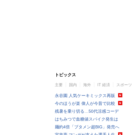
トピックス
主要
国内
海外
IT 経済
スポーツ
永谷園 人気ケーキミックス再販
今のほうが楽 偉人が今昔で比較
残暑を乗り切る…50代涼感コーデ
はちみつで血糖値スパイク発生は
麺約4倍「ブタメン超BIG」発売へ
宮市亮 マンガが支えた選手人生