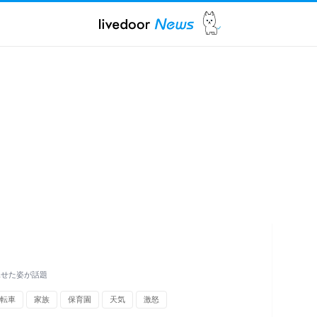
見せた姿が話題
転車
家族
保育園
天気
激怒