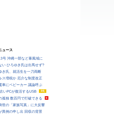
ニュース
13号 沖縄一部など暴風域に
ない ひろゆき氏は出馬せず?
ゆき氏、就活生を一刀両断
ルス増税か 厄介な制度改正
電車にベビーカー 議論呼ぶ
 古いPCが復活するUSB
の孤独 数百円で打破できる
綺世の「家族写真」に大反響
が異例の申し出 回収の背景