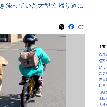
き添っていた大型犬 帰り道に
主要
台風
必要
ひろ
ステ
満員
注目
老後
上田
大谷