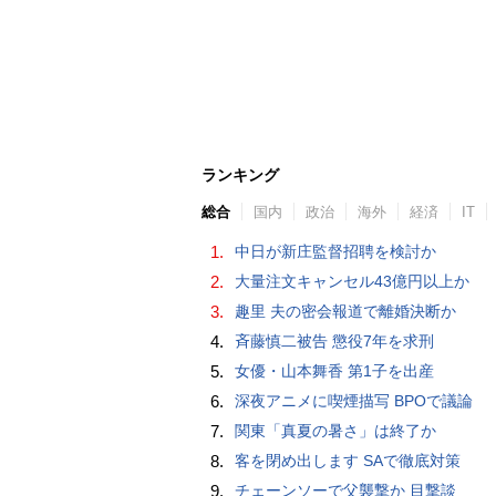
ランキング
総合
国内
政治
海外
経済
IT
1.
中日が新庄監督招聘を検討か
2.
大量注文キャンセル43億円以上か
3.
趣里 夫の密会報道で離婚決断か
4.
斉藤慎二被告 懲役7年を求刑
5.
女優・山本舞香 第1子を出産
6.
深夜アニメに喫煙描写 BPOで議論
7.
関東「真夏の暑さ」は終了か
8.
客を閉め出します SAで徹底対策
9.
チェーンソーで父襲撃か 目撃談