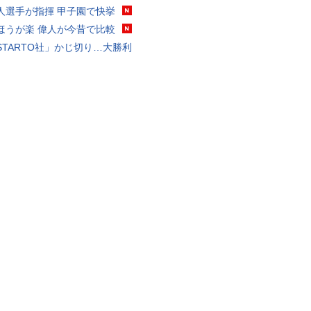
人選手が指揮 甲子園で快挙
ほうが楽 偉人が今昔で比較
STARTO社」かじ切り…大勝利