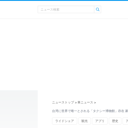
ニューストップ
車ニュース
>
>
台湾に世界で唯一とされる「タクシー博物館」存在 
ライドシェア
観光
アプリ
歴史
セダン