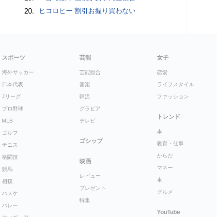
20.
ヒコロヒー 割引お握り買わない
スポーツ
芸能
女子
海外サッカー
芸能総合
恋愛
日本代表
音楽
ライフスタイル
Jリーグ
韓流
ファッション
プロ野球
グラビア
トレンド
MLB
テレビ
本
ゴルフ
ゴシップ
教育・仕事
テニス
からだ
格闘技
映画
マネー
競馬
レビュー
車
相撲
プレゼント
グルメ
バスケ
特集
バレー
YouTube