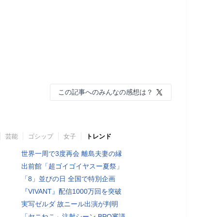
この記事へのみんなの感想は？
芸能
ゴシップ
女子
トレンド
世界一周で3度再会 離島夫妻の縁
出前館「超ゴイゴイヤスー夏祭」
「8」並びの日 全国で特別企画
『VIVANT』配信1000万回を突破
実写ゼルダ 故ニール出演が判明
「ヤニねこ」注射シーン BPO審議