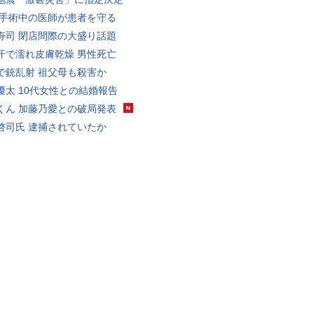
 手術中の医師が患者を守る
寿司 閉店間際の大盛り話題
汗で濡れ皮膚乾燥 男性死亡
で銃乱射 祖父母も殺害か
優太 10代女性との結婚報告
くん 加藤乃愛との破局発表
啓司氏 逮捕されていたか