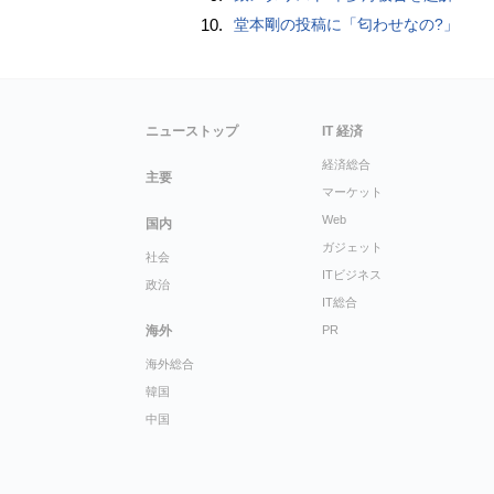
10.
堂本剛の投稿に「匂わせなの?」
ニューストップ
IT 経済
経済総合
主要
マーケット
Web
国内
ガジェット
社会
ITビジネス
政治
IT総合
海外
PR
海外総合
韓国
中国