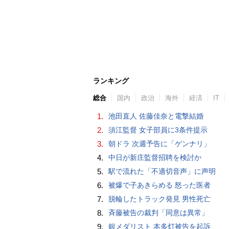
ランキング
総合
国内
政治
海外
経済
IT
1.
池田直人 佐藤佳奈と電撃結婚
2.
須江監督 女子部員に3条件提示
3.
朝ドラ 次週予告に「ゲンナリ」
4.
中日が新庄監督招聘を検討か
5.
駅で流れた「不適切音声」に声明
6.
被爆で子あきらめる 怒った医者
7.
脱輪したトラック発見 男性死亡
8.
斉藤被告の裁判「同意は異常」
9.
銀メダリスト 本多灯被告を起訴