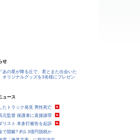
らせ
『あの星が降る丘で、君とまた出会いた
』オリジナルグッズを3名様にプレゼン
ニュース
したトラック発見 男性死亡
高元監督 保護者に直接謝罪
ダリスト 本多灯被告を起訴
金で競艇? 約1.3億円脱税か
地震「激甚災害」に指定決定