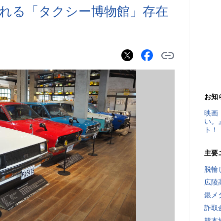
れる「タクシー博物館」存在
お知
映画
い。
ト！
主要
脱輪
広陵
銀メ
詐取
熊本