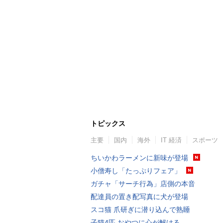
トピックス
主要
国内
海外
IT 経済
スポーツ
ちいかわラーメンに新味が登場
小僧寿し「たっぷりフェア」
ガチャ「サーチ行為」店側の本音
配達員の置き配写真に犬が登場
スコ猫 爪研ぎに潜り込んで熟睡
子猫4匹 おやつに心が解ける