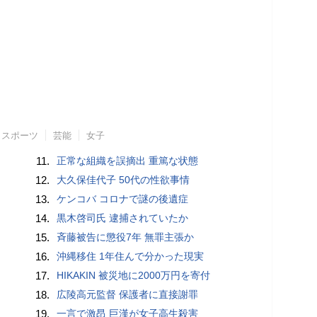
スポーツ
芸能
女子
11.
正常な組織を誤摘出 重篤な状態
12.
大久保佳代子 50代の性欲事情
13.
ケンコバ コロナで謎の後遺症
14.
黒木啓司氏 逮捕されていたか
15.
斉藤被告に懲役7年 無罪主張か
16.
沖縄移住 1年住んで分かった現実
17.
HIKAKIN 被災地に2000万円を寄付
18.
広陵高元監督 保護者に直接謝罪
19.
一言で激昂 巨漢が女子高生殺害