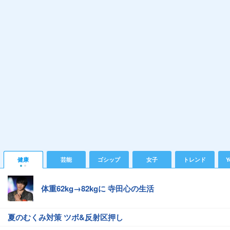
健康
芸能
ゴシップ
女子
トレンド
Y
体重62kg→82kgに 寺田心の生活
夏のむくみ対策 ツボ&反射区押し