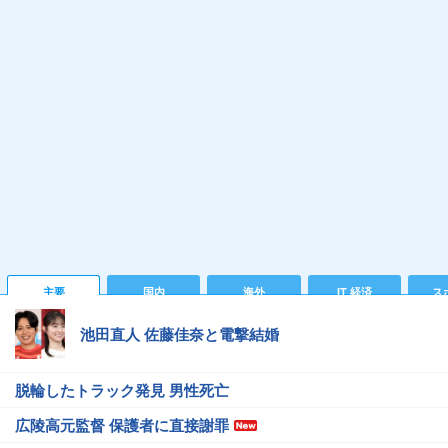
主要
国内
海外
IT 経済
ス
池田直人 佐藤佳奈と電撃結婚
脱輪したトラック発見 男性死亡
広陵高元監督 保護者に直接謝罪