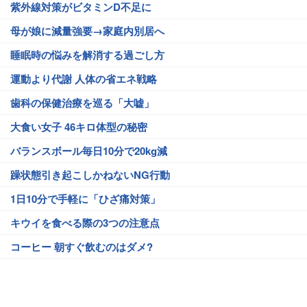
紫外線対策がビタミンD不足に
母が娘に減量強要→家庭内別居へ
睡眠時の悩みを解消する過ごし方
運動より代謝 人体の省エネ戦略
歯科の保健治療を巡る「大嘘」
大食い女子 46キロ体型の秘密
バランスボール毎日10分で20kg減
躁状態引き起こしかねないNG行動
1日10分で手軽に「ひざ痛対策」
キウイを食べる際の3つの注意点
コーヒー 朝すぐ飲むのはダメ?