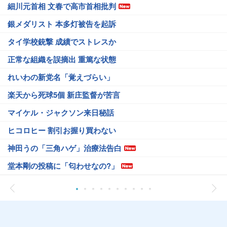
細川元首相 文春で高市首相批判
銀メダリスト 本多灯被告を起訴
タイ学校銃撃 成績でストレスか
正常な組織を誤摘出 重篤な状態
れいわの新党名「覚えづらい」
楽天から死球5個 新庄監督が苦言
マイケル・ジャクソン来日秘話
ヒコロヒー 割引お握り買わない
神田うの「三角ハゲ」治療法告白
堂本剛の投稿に「匂わせなの?」