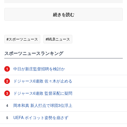
続きを読む
#スポーツニュース
#MLBニュース
スポーツニュースランキング
中日が新庄監督招聘を検討か
1
ドジャース6連敗 佐々木が止める
2
ドジャース6連敗 監督采配に疑問
3
岡本和真 新人打点で球団3位浮上
4
UEFA ボイコット姿勢を崩さず
5