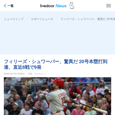
一覧
>
>
フィリーズ・シュワーバー、驚異だ 20号
ニューストップ
スポーツニュース
フィリーズ・シュワーバー、驚異だ 20号本塁打到
達、直近8戦で9発
2026年5月16日 9時50分
写真：フルカウント