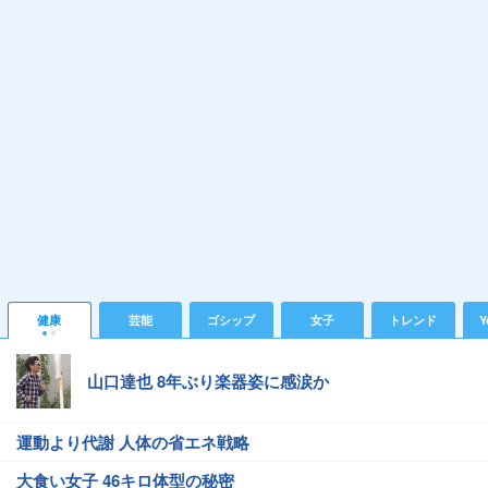
健康
芸能
ゴシップ
女子
トレンド
Y
山口達也 8年ぶり楽器姿に感涙か
運動より代謝 人体の省エネ戦略
大食い女子 46キロ体型の秘密