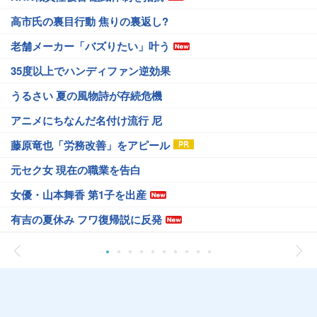
高市氏の裏目行動 焦りの裏返し?
老舗メーカー「バズりたい」叶う
35度以上でハンディファン逆効果
うるさい 夏の風物詩が存続危機
アニメにちなんだ名付け流行 尼
藤原竜也「労務改善」をアピール
元セク女 現在の職業を告白
女優・山本舞香 第1子を出産
有吉の夏休み フワ復帰説に反発