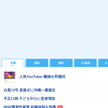
主要
国内
海外
IT 経済
ス
人気YouTuber 離婚を即撤回
台風13号 昼過ぎに沖縄へ最接近
手足口病 子ども中心に患者増加
NHK職員性被害 組織体制を指摘