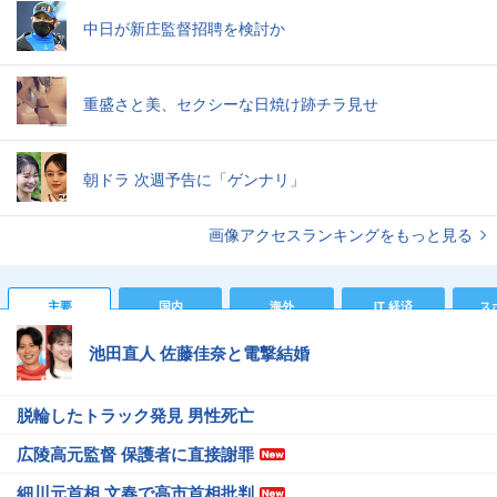
中日が新庄監督招聘を検討か
重盛さと美、セクシーな日焼け跡チラ見せ
朝ドラ 次週予告に「ゲンナリ」
画像アクセスランキングをもっと見る
主要
国内
海外
IT 経済
ス
池田直人 佐藤佳奈と電撃結婚
脱輪したトラック発見 男性死亡
広陵高元監督 保護者に直接謝罪
細川元首相 文春で高市首相批判