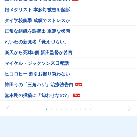
銀メダリスト 本多灯被告を起訴
タイ学校銃撃 成績でストレスか
正常な組織を誤摘出 重篤な状態
れいわの新党名「覚えづらい」
楽天から死球5個 新庄監督が苦言
マイケル・ジャクソン来日秘話
ヒコロヒー 割引お握り買わない
神田うの「三角ハゲ」治療法告白
堂本剛の投稿に「匂わせなの?」