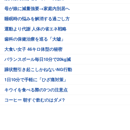
母が娘に減量強要→家庭内別居へ
睡眠時の悩みを解消する過ごし方
運動より代謝 人体の省エネ戦略
歯科の保健治療を巡る「大嘘」
大食い女子 46キロ体型の秘密
バランスボール毎日10分で20kg減
躁状態引き起こしかねないNG行動
1日10分で手軽に「ひざ痛対策」
キウイを食べる際の3つの注意点
コーヒー 朝すぐ飲むのはダメ?