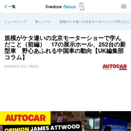
一覧
>
>
規模がケタ違いの北京モーターショーで学んだこと
ニューストップ
車ニュース
規模がケタ違いの北京モーターショーで学ん
だこと（前編） 17の展示ホール、252台の新
型車 野心あふれる中国車の動向【UK編集部
コラム】
2026年5月15日 17時5分