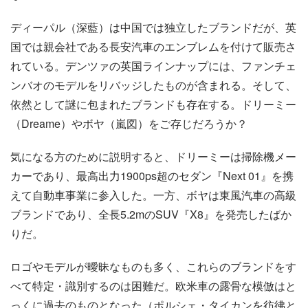
ディーパル（深藍）は中国では独立したブランドだが、英
国では親会社である長安汽車のエンブレムを付けて販売さ
れている。デンツァの英国ラインナップには、ファンチェ
ンバオのモデルをリバッジしたものが含まれる。そして、
依然として謎に包まれたブランドも存在する。ドリーミー
（Dreame）やボヤ（嵐図）をご存じだろうか？
気になる方のために説明すると、ドリーミーは掃除機メー
カーであり、最高出力1900ps超のセダン『Next 01』を携
えて自動車事業に参入した。一方、ボヤは東風汽車の高級
ブランドであり、全長5.2mのSUV『X8』を発売したばか
りだ。
ロゴやモデルが曖昧なものも多く、これらのブランドをす
べて特定・識別するのは困難だ。欧米車の露骨な模倣はと
っくに過去のものとなった（ポルシェ・タイカンを彷彿と