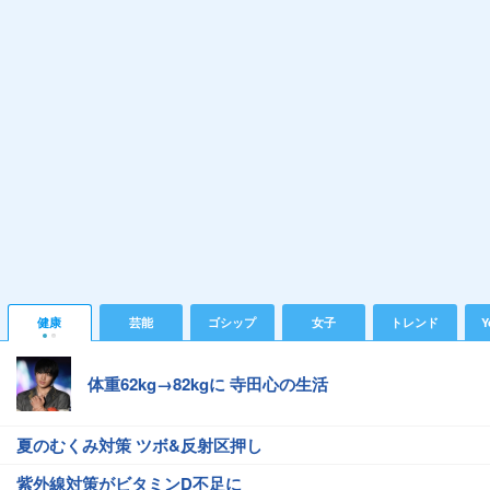
健康
芸能
ゴシップ
女子
トレンド
Y
体重62kg→82kgに 寺田心の生活
夏のむくみ対策 ツボ&反射区押し
紫外線対策がビタミンD不足に