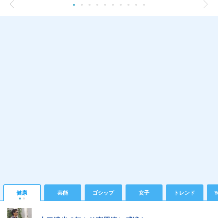
健康
芸能
ゴシップ
女子
トレンド
Y