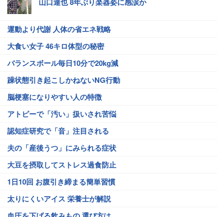
山口達也 8年ぶり楽器姿に感涙か
運動より代謝 人体の省エネ戦略
大食い女子 46キロ体型の秘密
バランスボール毎日10分で20kg減
躁状態引き起こしかねないNG行動
脳梗塞になりやすい人の特徴
アトピーで「汚い」扱いされ苦悩
認知症研究で「音」注目される
夫の「産後うつ」にみられる症状
大豆を摂取してストレス過食防止
1日10回 お腹引き締まる簡単習慣
太りにくいアイス 栄養士が解説
血圧を下げる飲みもの 選び方は