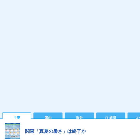
主要
国内
海外
IT 経済
ス
関東「真夏の暑さ」は終了か