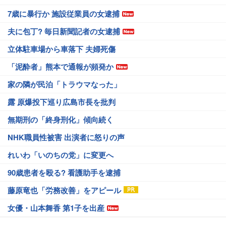
7歳に暴行か 施設従業員の女逮捕
夫に包丁? 毎日新聞記者の女逮捕
立体駐車場から車落下 夫婦死傷
「泥酔者」熊本で通報が頻発か
家の隣が民泊「トラウマなった」
露 原爆投下巡り広島市長を批判
無期刑の「終身刑化」傾向続く
NHK職員性被害 出演者に怒りの声
れいわ「いのちの党」に変更へ
90歳患者を殴る? 看護助手を逮捕
藤原竜也「労務改善」をアピール
女優・山本舞香 第1子を出産