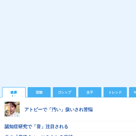
健康
芸能
ゴシップ
女子
トレンド
Y
アトピーで「汚い」扱いされ苦悩
認知症研究で「音」注目される