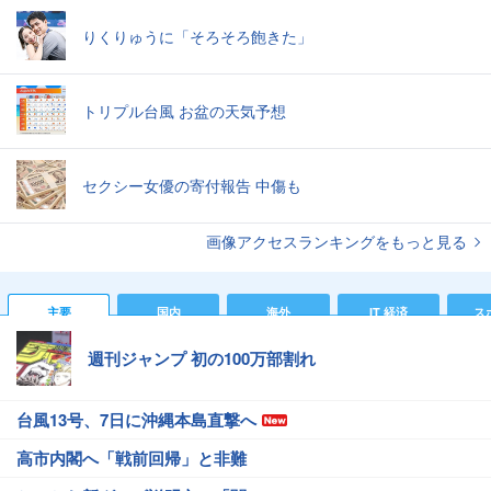
りくりゅうに「そろそろ飽きた」
トリプル台風 お盆の天気予想
セクシー女優の寄付報告 中傷も
画像アクセスランキングをもっと見る
主要
国内
海外
IT 経済
ス
週刊ジャンプ 初の100万部割れ
台風13号、7日に沖縄本島直撃へ
高市内閣へ「戦前回帰」と非難