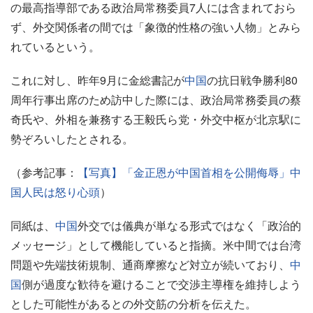
の最高指導部である政治局常務委員7人には含まれておら
ず、外交関係者の間では「象徴的性格の強い人物」とみら
れているという。
これに対し、昨年9月に金総書記が
中国
の抗日戦争勝利80
周年行事出席のため訪中した際には、政治局常務委員の蔡
奇氏や、外相を兼務する王毅氏ら党・外交中枢が北京駅に
勢ぞろいしたとされる。
（参考記事：
【写真】「金正恩が中国首相を公開侮辱」中
国人民は怒り心頭
）
同紙は、
中国
外交では儀典が単なる形式ではなく「政治的
メッセージ」として機能していると指摘。米中間では台湾
問題や先端技術規制、通商摩擦など対立が続いており、
中
国
側が過度な歓待を避けることで交渉主導権を維持しよう
とした可能性があるとの外交筋の分析を伝えた。