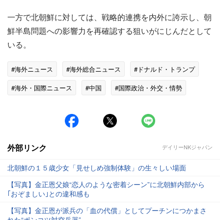
一方で北朝鮮に対しては、戦略的連携を内外に誇示し、朝
鮮半島問題への影響力を再確認する狙いがにじんだとして
いる。
#海外ニュース
#海外総合ニュース
#ドナルド・トランプ
#海外・国際ニュース
#中国
#国際政治・外交・情勢
外部リンク
デイリーNKジャパン
北朝鮮の１５歳少女「見せしめ強制体験」の生々しい場面
【写真】金正恩父娘“恋人のような密着シーン”に北朝鮮内部から
｢おぞましい｣との違和感も
【写真】金正恩が派兵の「血の代償」としてプーチンにつかまさ
れた“ポンコツ対空兵器”