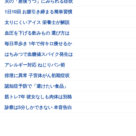
夫の「産後うつ」にみられる症状
1日10回 お腹引き締まる簡単習慣
太りにくいアイス 栄養士が解説
血圧を下げる飲みもの 選び方は
毎日早歩き 1年で何キロ痩せるか
はちみつで血糖値スパイク発生は
アレルギー対応 ねじりパン術
排泄に異常 子宮体がん初期症状
認知症予防で「避けたい食品」
筋トレ7年 彼女なしも肉体は別格
診察は5分しかできない 本音告白