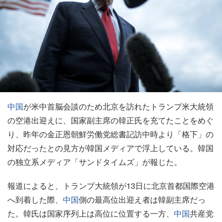
中国
が米中首脳会談のため北京を訪れたトランプ米大統領
の空港出迎えに、国家副主席の韓正氏を充てたことをめぐ
り、昨年の金正恩朝鮮労働党総書記訪中時より「格下」の
対応だったとの見方が韓国メディアで浮上している。韓国
の独立系メディア「サンドタイムズ」が報じた。
報道によると、トランプ大統領が13日に北京首都国際空港
へ到着した際、
中国
側の最高位出迎え者は韓副主席だっ
た。韓氏は国家序列上は高位に位置する一方、
中国
共産党