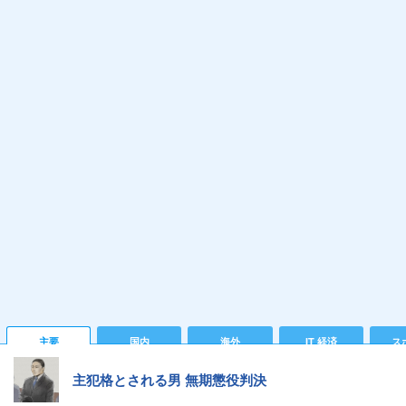
主要
国内
海外
IT 経済
ス
主犯格とされる男 無期懲役判決