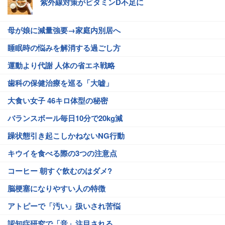
紫外線対策がビタミンD不足に
母が娘に減量強要→家庭内別居へ
睡眠時の悩みを解消する過ごし方
運動より代謝 人体の省エネ戦略
歯科の保健治療を巡る「大嘘」
大食い女子 46キロ体型の秘密
バランスボール毎日10分で20kg減
躁状態引き起こしかねないNG行動
キウイを食べる際の3つの注意点
コーヒー 朝すぐ飲むのはダメ?
脳梗塞になりやすい人の特徴
アトピーで「汚い」扱いされ苦悩
認知症研究で「音」注目される