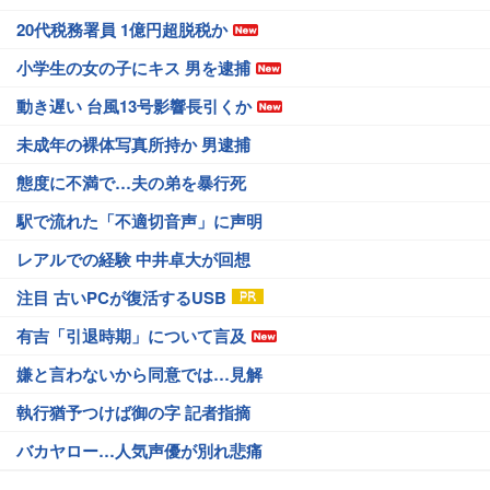
20代税務署員 1億円超脱税か
小学生の女の子にキス 男を逮捕
動き遅い 台風13号影響長引くか
未成年の裸体写真所持か 男逮捕
態度に不満で…夫の弟を暴行死
駅で流れた「不適切音声」に声明
レアルでの経験 中井卓大が回想
注目 古いPCが復活するUSB
有吉「引退時期」について言及
嫌と言わないから同意では…見解
執行猶予つけば御の字 記者指摘
バカヤロー…人気声優が別れ悲痛