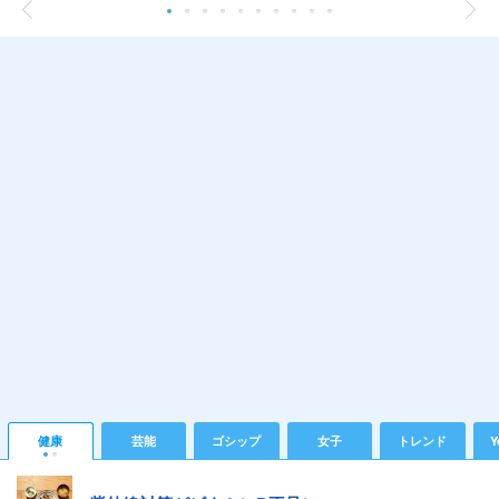
健康
芸能
ゴシップ
女子
トレンド
Y